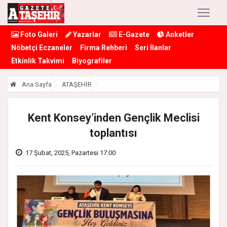
Foto Galeri
Yazarlar
E-Gazete
Anketler
Nöbetçi Eczaneler
Firma Rehberi
Seri İlanlar
Etkinlik Takvimi
Biyografiler
Ana Sayfa
ATAŞEHİR
Kent Konsey’inden Gençlik Meclisi
toplantısı
17 Şubat, 2025, Pazartesi 17:00