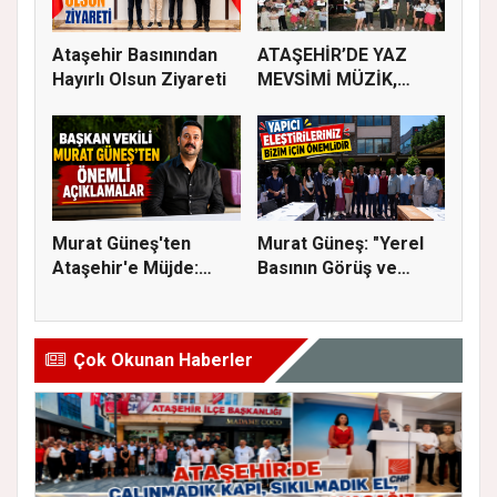
Ataşehir Basınından
ATAŞEHİR’DE YAZ
Hayırlı Olsun Ziyareti
MEVSİMİ MÜZİK,
SİNEMA VE ŞENL...
Murat Güneş'ten
Murat Güneş: "Yerel
Ataşehir'e Müjde:
Basının Görüş ve
İmar Planla...
Eleştiri...
Çok Okunan Haberler