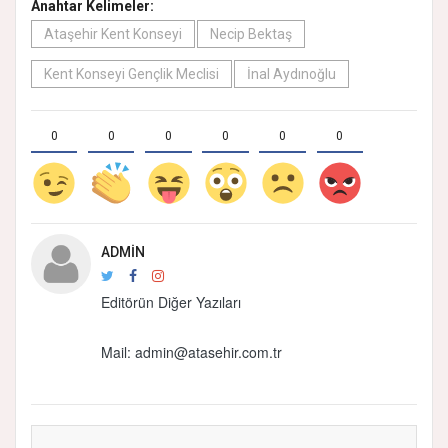
Anahtar Kelimeler:
Ataşehir Kent Konseyi
Necip Bektaş
Kent Konseyi Gençlik Meclisi
İnal Aydınoğlu
0
0
0
0
0
0
ADMIN
Editörün Diğer Yazıları
Mail:
admin@atasehir.com.tr