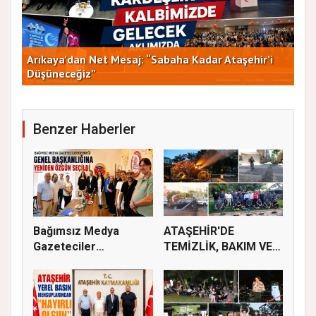
Arıkaya’dan Net Mesaj: “Sabaha Kadar Ataşehir’i
CHP
Düşüneceğiz”
ve 
Benzer Haberler
Bağımsız Medya
ATAŞEHİR'DE
Gazeteciler
TEMİZLİK, BAKIM VE
Derneği’nde Özgün...
İLAÇLAMA ÇALIŞ...