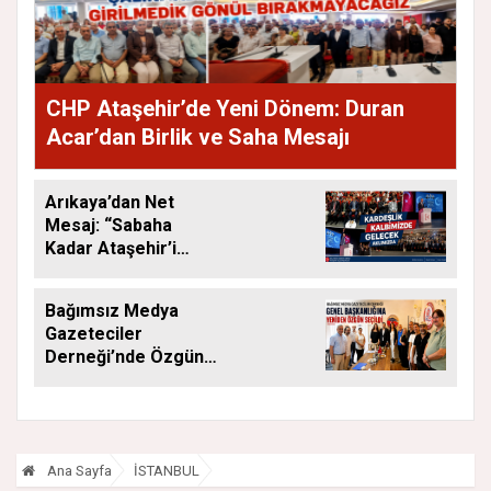
CHP Ataşehir’de Yeni Dönem: Duran
Acar’dan Birlik ve Saha Mesajı
Arıkaya’dan Net
Mesaj: “Sabaha
Kadar Ataşehir’i
Düşüneceğiz”
Bağımsız Medya
Gazeteciler
Derneği’nde Özgün
Yeniden Başkan
Ana Sayfa
İSTANBUL