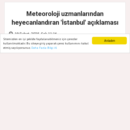
Meteoroloji uzmanlarından
heyecanlandıran 'İstanbul' açıklaması
18 Şubat, 2025, Salı 11:16
Sitemizden en iyi şekilde faydalanabilmeniz için çerezler
Anladım
kullanılmaktadır. Bu siteye giriş yaparak çerez kullanımını kabul
etmiş sayılıyorsunuz.
Daha Fazla Bilgi Al
Ana Sayfa
Web TV
Foto Galeri
Yazarlar