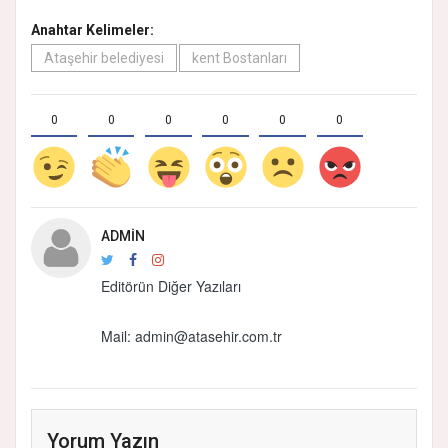
Anahtar Kelimeler:
Ataşehir belediyesi
kent Bostanları
0
0
0
0
0
0
ADMIN
Editörün Diğer Yazıları
Mail:
admin@atasehir.com.tr
Yorum Yazın