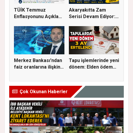
TÜİK Temmuz
Akaryakıtta Zam
Enflasyonunu Açıkladı:
Serisi Devam Ediyor:
Aylık Artı...
Bu Kez S...
Merkez Bankası'ndan
Tapu işlemlerinde yeni
faiz oranlarına ilişkin
dönem: Elden ödeme
a...
ve...
Çok Okunan Haberler