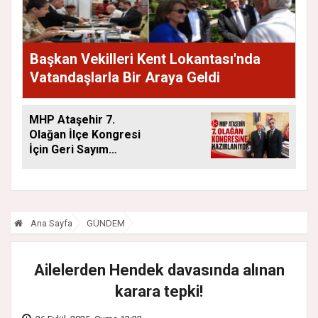
Başkan Vekilleri Kent Lokantası'nda
Vatandaşlarla Bir Araya Geldi
MHP Ataşehir 7.
Olağan İlçe Kongresi
İçin Geri Sayım
Başladı
Ana Sayfa
GÜNDEM
Ailelerden Hendek davasında alınan
karara tepki!