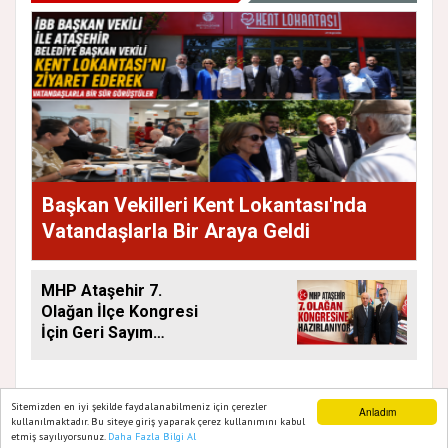
Başkan Vekilleri Kent Lokantası'nda
Vatandaşlarla Bir Araya Geldi
MHP Ataşehir 7.
Olağan İlçe Kongresi
İçin Geri Sayım
Başladı
Sitemizden en iyi şekilde faydalanabilmeniz için çerezler
Anladım
kullanılmaktadır. Bu siteye giriş yaparak çerez kullanımını kabul
etmiş sayılıyorsunuz.
Daha Fazla Bilgi Al
Ana Sayfa
Web TV
Foto Galeri
Yazarlar