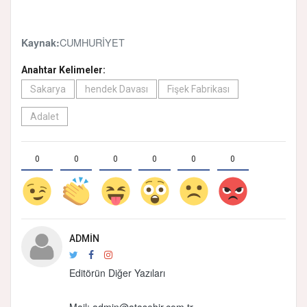
CUMHURİYET
Kaynak:
Anahtar Kelimeler:
Sakarya
hendek Davası
Fişek Fabrikası
Adalet
0
0
0
0
0
0
ADMIN
Editörün Diğer Yazıları
Mail: admin@atasehir.com.tr