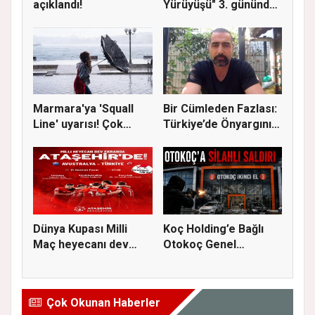
açıklandı!
Yürüyüşü" 3. gününde
Gere...
Marmara'ya 'Squall
Bir Cümleden Fazlası:
Line' uyarısı! Çok
Türkiye’de Önyargının
kuvvetl...
S...
Dünya Kupası Milli
Koç Holding’e Bağlı
Maç heyecanı dev
Otokoç Genel
ekranda A...
Müdürlüğü He...
Çok Okunan Haberler