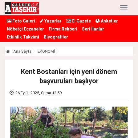
Foto Galeri
Yazarlar
E-Gazete
Anketler
Nöbetçi Eczaneler
Firma Rehberi
Seri İlanlar
Etkinlik Takvimi
Biyografiler
Ana Sayfa
EKONOMİ
Kent Bostanları için yeni dönem
başvuruları başlıyor
26 Eylül, 2025, Cuma 12:59