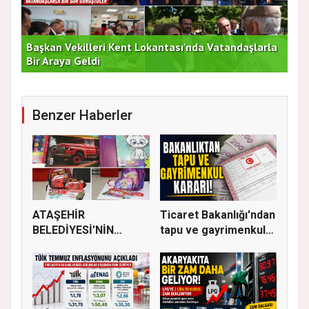
Başkan Vekilleri Kent Lokantası'nda Vatandaşlarla
Dur
Bir Araya Geldi
Bu
Benzer Haberler
ATAŞEHİR
Ticaret Bakanlığı'ndan
BELEDİYESİ’NİN
tapu ve gayrimenkul
EĞİTİM MATERYALİ
ka...
DEST...