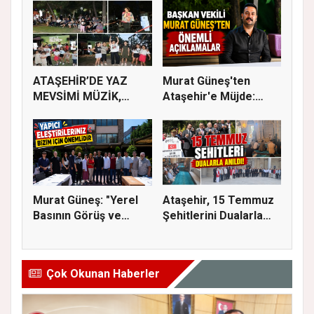
ATAŞEHİR’DE YAZ
Murat Güneş'ten
MEVSİMİ MÜZİK,
Ataşehir'e Müjde:
SİNEMA VE ŞENL...
İmar Planla...
Murat Güneş: "Yerel
Ataşehir, 15 Temmuz
Basının Görüş ve
Şehitlerini Dualarla
Eleştiri...
Andı...
Çok Okunan Haberler