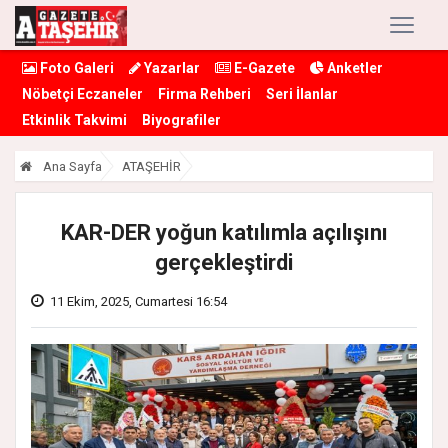
Foto Galeri
Yazarlar
E-Gazete
Anketler
Nöbetçi Eczaneler
Firma Rehberi
Seri İlanlar
Etkinlik Takvimi
Biyografiler
Ana Sayfa
ATAŞEHİR
KAR-DER yoğun katılımla açılışını
gerçekleştirdi
11 Ekim, 2025, Cumartesi 16:54