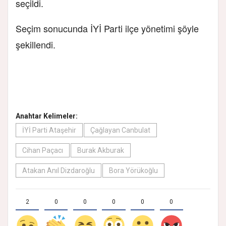
seçildi.
Seçim sonucunda İYİ Parti ilçe yönetimi şöyle
şekillendi.
Anahtar Kelimeler:
İYİ Parti Ataşehir
Çağlayan Canbulat
Cihan Paçacı
Burak Akburak
Atakan Anıl Dizdaroğlu
Bora Yörükoğlu
2
0
0
0
0
0