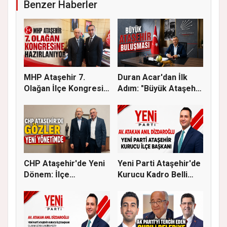
Benzer Haberler
MHP Ataşehir 7.
Duran Acar'dan İlk
Olağan İlçe Kongresi
Adım: "Büyük Ataşehir
İçin Ger...
Bulu...
CHP Ataşehir'de Yeni
Yeni Parti Ataşehir'de
Dönem: İlçe
Kurucu Kadro Belli
Başkanlığına...
Old...