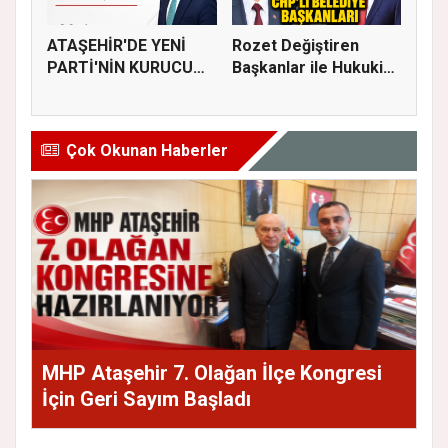
ATAŞEHİR'DE YENİ
Rozet Değiştiren
PARTİ'NİN KURUCU
Başkanlar ile Hukuki
İLÇE BAŞKAN...
Süreci...
Çok Okunan Haberler
MHP Ataşehir 7. Olağan İlçe Kongresi
İçin Geri Sayım Başladı