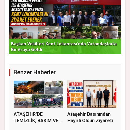
Başkan Vekilleri Kent Lokantası'nda Vatandaşlarla
Dur
Bir Araya Geldi
Bu
Benzer Haberler
ATAŞEHİR'DE
Ataşehir Basınından
TEMİZLİK, BAKIM VE
Hayırlı Olsun Ziyareti
İLAÇLAMA ÇALIŞ...