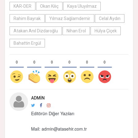
KAR-DER
Okan Kılıç
Kaya Uluyılmaz
Rahim Bayrak
Yılmaz Sağlamdemir
Celal Aydın
Atakan Anıl Dizdaroğlu
Nihan Erol
Hülya Çiçek
Bahattin Ergül
0
0
0
0
0
0
ADMIN
Editörün Diğer Yazıları
Mail:
admin@atasehir.com.tr