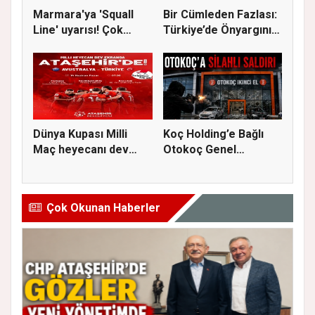
Marmara'ya 'Squall
Bir Cümleden Fazlası:
Line' uyarısı! Çok
Türkiye’de Önyargının
kuvvetl...
S...
Dünya Kupası Milli
Koç Holding’e Bağlı
Maç heyecanı dev
Otokoç Genel
ekranda A...
Müdürlüğü He...
Çok Okunan Haberler