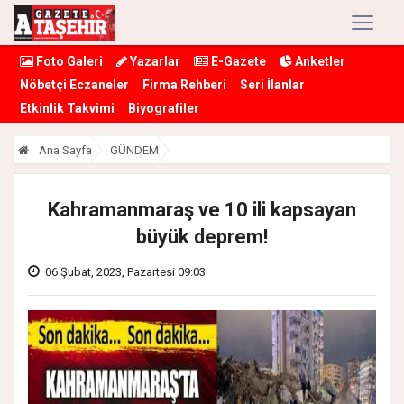
Foto Galeri
Yazarlar
E-Gazete
Anketler
Nöbetçi Eczaneler
Firma Rehberi
Seri İlanlar
Etkinlik Takvimi
Biyografiler
Ana Sayfa
GÜNDEM
Kahramanmaraş ve 10 ili kapsayan
büyük deprem!
06 Şubat, 2023, Pazartesi 09:03