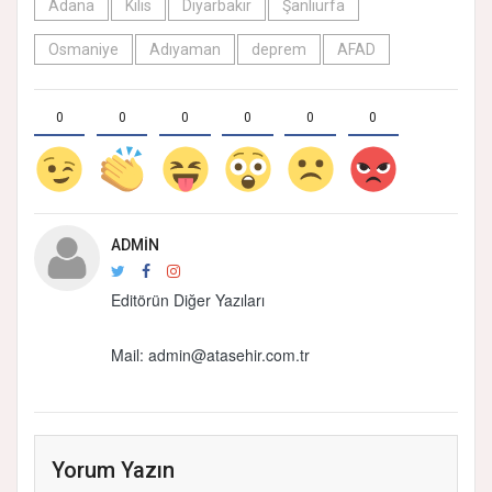
Adana
Kilis
Diyarbakır
Şanlıurfa
Osmaniye
Adıyaman
deprem
AFAD
0
0
0
0
0
0
ADMIN
Editörün Diğer Yazıları
Mail:
admin@atasehir.com.tr
Yorum Yazın