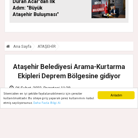
Duran Acar'dan İlk
Adım: "Büyük
Ataşehir Buluşması"
Ana Sayfa
ATAŞEHİR
Ataşehir Belediyesi Arama-Kurtarma
Ekipleri Deprem Bölgesine gidiyor
06 Şubat, 2023, Pazartesi 11:28
Sitemizden en iyi şekilde faydalanabilmeniz için çerezler
Anladım
kullanılmaktadır. Bu siteye giriş yaparak çerez kullanımını kabul
etmiş sayılıyorsunuz.
Daha Fazla Bilgi Al
Ana Sayfa
Web TV
Foto Galeri
Yazarlar