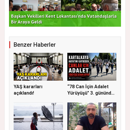
rla
Duran Acar'dan İlk Adım: "Büyük Ataşehir
AT
Buluşması"
DE
Benzer Haberler
YAŞ kararları
“78 Can İçin Adalet
açıklandı!
Yürüyüşü" 3. gününde
Gere...