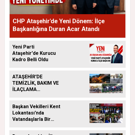
CHP Ataşehir'de Yeni Dönem: İlçe
Başkanlığına Duran Acar Atandı
Yeni Parti
Ataşehir'de Kurucu
Kadro Belli Oldu
ATAŞEHİR'DE
TEMİZLİK, BAKIM VE
İLAÇLAMA
ÇALIŞMALARI
ARALIKSIZ SÜRÜYOR
Başkan Vekilleri Kent
Lokantası'nda
Vatandaşlarla Bir
Araya Geldi