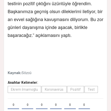
testinin pozitif çıktığını üzüntüyle öğrendim.
Başkanımıza geçmiş olsun dileklerimi iletiyor, bir
an evvel sağlığına kavuşmasını diliyorum. Bu zor
günleri dayanışma içinde aşacak, birlikte
başaracağız.” açıklamasını yaptı.
Sözcü
Kaynak:
Anahtar Kelimeler:
Ekrem İmamoğlu
Koronavirüs
Pozitif
Test
0
0
0
0
0
0