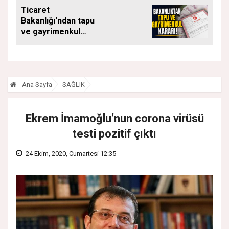
DÖNEMDE DE
Ticaret
SÜRÜYOR
Bakanlığı'ndan tapu
ve gayrimenkul
kararı: Bu kritik adımı
atlayan satış
yapamayacak
Ana Sayfa
SAĞLIK
Ekrem İmamoğlu’nun corona virüsü
testi pozitif çıktı
24 Ekim, 2020, Cumartesi 12:35