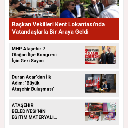
Başkan Vekilleri Kent Lokantası'nda
Vatandaşlarla Bir Araya Geldi
MHP Ataşehir 7.
Olağan İlçe Kongresi
İçin Geri Sayım
Başladı
Duran Acar'dan İlk
Adım: "Büyük
Ataşehir Buluşması"
ATAŞEHİR
BELEDİYESİ’NİN
EĞİTİM MATERYALİ
DESTEĞİ YENİ