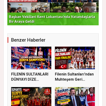
Başkan Vekilleri Kent Lokantası'nda Vatandaşlarla
Dur
Bir Araya Geldi
Bu
Benzer Haberler
FİLENİN SULTANLARI
Filenin Sultanları'ndan
DÜNYAYI DİZE
Muhteşem Geri
GETİRDİ
Dönüş!...