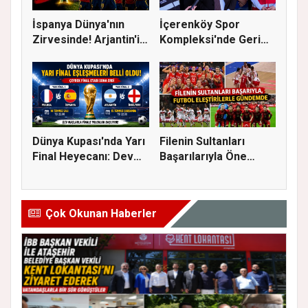
İspanya Dünya'nın
İçerenköy Spor
Zirvesinde! Arjantin'i
Kompleksi'nde Geri
Yene...
Sayım Başla...
Dünya Kupası'nda Yarı
Filenin Sultanları
Final Heyecanı: Dev
Başarılarıyla Öne
Eşl...
Çıkarken...
Çok Okunan Haberler