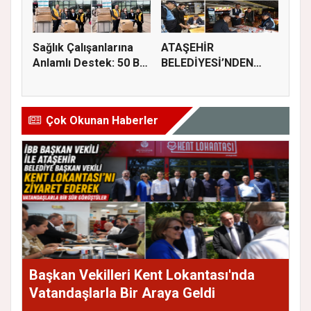
Sağlık Çalışanlarına
ATAŞEHİR
Anlamlı Destek: 50 Bin
BELEDİYESİ’NDEN
M...
GIDA GÜVENLİĞİ
İÇİN...
Çok Okunan Haberler
Başkan Vekilleri Kent Lokantası'nda
Vatandaşlarla Bir Araya Geldi