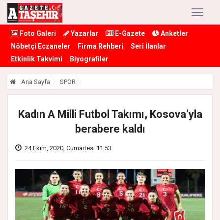
Foto Galeri
Yazarlar
E-Gazete
Anketler
Nöbetçi Eczaneler
Firma Rehberi
Seri İlanlar
Etkinlik Takvimi
Biyografiler
Ana Sayfa
SPOR
Kadın A Milli Futbol Takımı, Kosova’yla
berabere kaldı
24 Ekim, 2020, Cumartesi 11:53