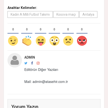
Anahtar Kelimeler:
Kadın A Milli Futbol Takımı
Kosova maçı
Antalya
0
0
0
0
0
0
ADMIN
Editörün Diğer Yazıları
Mail:
admin@atasehir.com.tr
Yorum Yazın