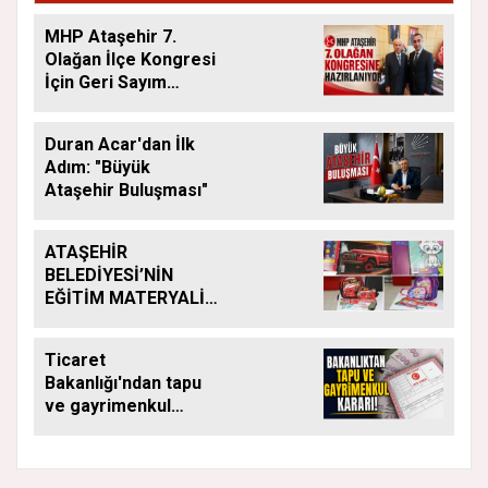
MHP Ataşehir 7.
Olağan İlçe Kongresi
İçin Geri Sayım
Başladı
Duran Acar'dan İlk
Adım: "Büyük
Ataşehir Buluşması"
ATAŞEHİR
BELEDİYESİ’NİN
EĞİTİM MATERYALİ
DESTEĞİ YENİ
DÖNEMDE DE
Ticaret
SÜRÜYOR
Bakanlığı'ndan tapu
ve gayrimenkul
kararı: Bu kritik adımı
atlayan satış
yapamayacak