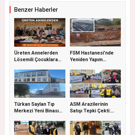
Benzer Haberler
Üreten Annelerden
FSM Hastanesi’nde
Lösemili Çocuklara
Yeniden Yapım
Destek
Çalışmaları S...
Türkan Saylan Tıp
ASM Arazilerinin
Merkezi Yeni Binası
Satışı Tepki Çekti:
İçin İz...
“Sağlık...