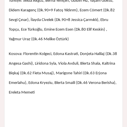
Türkiye: Selda Akgöz, Berna Yeniçeri, Gülbin Hız, Yaşam Göksu,
Didem Karagenç (Dk.90+9 Fatoş Yıldırım), Ecem Cömert (Dk.82
Sevgi Çınar), İlayda Civelek (Dk.90+8 Jessica Çarmıklı), Ebru
Topçu, Ece Türkoğlu, Emine Ecem Esen (Dk.80 Elif Keskin) ,
Yağmur Uraz (Dk.46 Melike Öztürk)
Kosova: Florentin Kolgeci, Edona Kastrati, Donjeta Halilaj (Dk.38
Angesa Gashi), Liridona Syla, Viola Avduli, Blerta Shala, Kaltrina
Biqkaj (Dk.62 Fieta Musaj), Marigone Tahiri (Dk.63 Erjona
Emerlahu), Edona Kryeziu, Blerta Smaili (Dk.46 Verona Berisha),
Ereleta Memeti