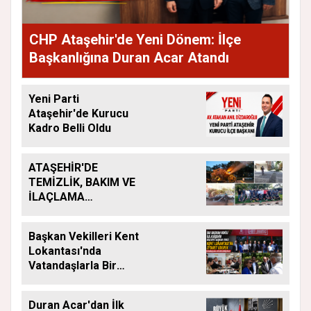
CHP Ataşehir'de Yeni Dönem: İlçe
Başkanlığına Duran Acar Atandı
Yeni Parti
Ataşehir'de Kurucu
Kadro Belli Oldu
ATAŞEHİR'DE
TEMİZLİK, BAKIM VE
İLAÇLAMA
ÇALIŞMALARI
ARALIKSIZ SÜRÜYOR
Başkan Vekilleri Kent
Lokantası'nda
Vatandaşlarla Bir
Araya Geldi
Duran Acar'dan İlk