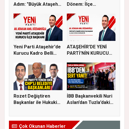
Adım: "Büyük Ataşehir
Dönem: İlçe
Bulu...
Başkanlığına...
Yeni Parti Ataşehir'de
ATAŞEHİR'DE YENİ
Kurucu Kadro Belli
PARTİ'NİN KURUCU
Old...
İLÇE BAŞKAN...
Rozet Değiştiren
İBB Başkanvekili Nuri
Başkanlar ile Hukuki
Aslan’dan Tuzla’daki
Süreci...
em...
Çok Okunan Haberler