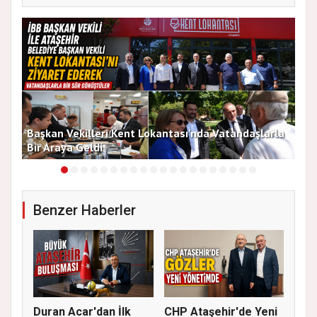
Başkan Vekilleri Kent Lokantası'nda Vatandaşlarla
Dur
Bir Araya Geldi
Bu
Benzer Haberler
Duran Acar'dan İlk
CHP Ataşehir'de Yeni