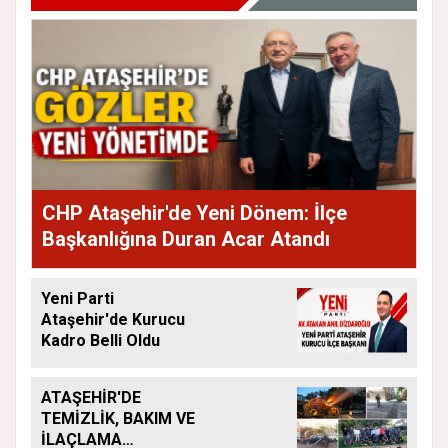
CHP Ataşehir'de Yeni Dönem: İlçe
Başkanlığına Duran Acar Atandı
Yeni Parti
Ataşehir'de Kurucu
Kadro Belli Oldu
ATAŞEHİR'DE
TEMİZLİK, BAKIM VE
İLAÇLAMA