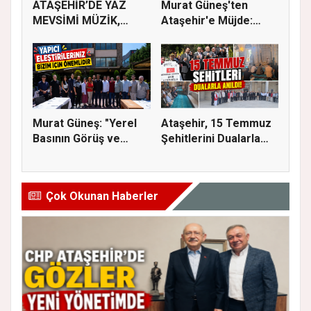
ATAŞEHİR’DE YAZ
Murat Güneş'ten
MEVSİMİ MÜZİK,
Ataşehir'e Müjde:
SİNEMA VE ŞENL...
İmar Planla...
Murat Güneş: "Yerel
Ataşehir, 15 Temmuz
Basının Görüş ve
Şehitlerini Dualarla
Eleştiri...
Andı...
Çok Okunan Haberler