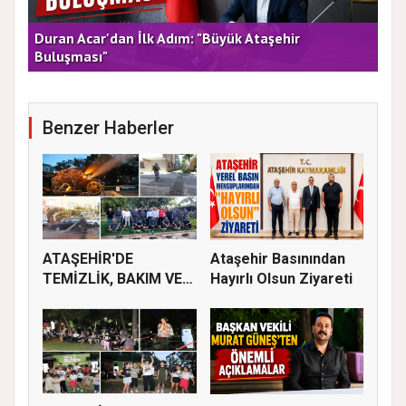
rla
Duran Acar'dan İlk Adım: "Büyük Ataşehir
AT
Buluşması"
DE
Benzer Haberler
ATAŞEHİR'DE
Ataşehir Basınından
TEMİZLİK, BAKIM VE
Hayırlı Olsun Ziyareti
İLAÇLAMA ÇALIŞ...