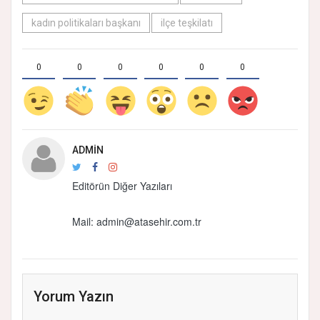
kadın politikaları başkanı
ilçe teşkilatı
0
0
0
0
0
0
ADMIN
Editörün Diğer Yazıları
Mail:
admin@atasehir.com.tr
Yorum Yazın