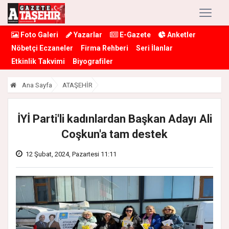
Foto Galeri
Yazarlar
E-Gazete
Anketler
Nöbetçi Eczaneler
Firma Rehberi
Seri İlanlar
Etkinlik Takvimi
Biyografiler
Ana Sayfa
ATAŞEHİR
İYİ Parti'li kadınlardan Başkan Adayı Ali
Coşkun'a tam destek
12 Şubat, 2024, Pazartesi 11:11