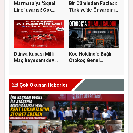
Marmara'ya 'Squall
Bir Cümleden Fazlası:
Line' uyarısı! Çok
Türkiye’de Önyargının
kuvvetl...
S...
Dünya Kupası Milli
Koç Holding’e Bağlı
Maç heyecanı dev
Otokoç Genel
ekranda A...
Müdürlüğü He...
Çok Okunan Haberler