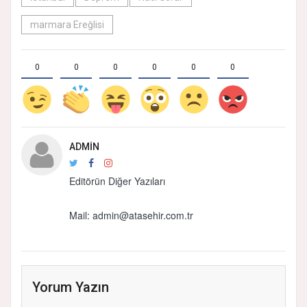
marmara Ereğlisi
0
0
0
0
0
0
ADMIN
Editörün Diğer Yazıları
Mail:
admin@atasehir.com.tr
Yorum Yazın