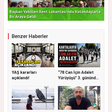
Başkan Vekilleri Kent Lokantası'nda Vatandaşlarla
Dur
Bir Araya Geldi
Bu
Benzer Haberler
YAŞ kararları
“78 Can İçin Adalet
açıklandı!
Yürüyüşü" 3. gününde
Gere...