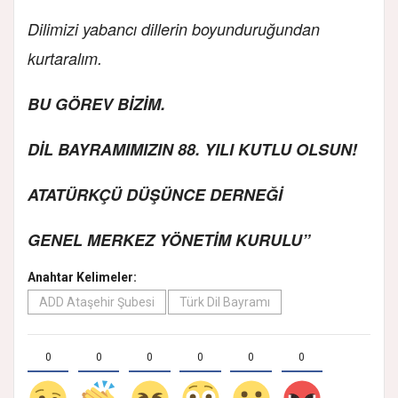
Dilimizi yabancı dillerin boyunduruğundan
kurtaralım.
BU GÖREV BİZİM.
DİL BAYRAMIMIZIN 88. YILI KUTLU OLSUN!
ATATÜRKÇÜ DÜŞÜNCE DERNEĞİ
GENEL MERKEZ YÖNETİM KURULU”
Anahtar Kelimeler:
ADD Ataşehir Şubesi
Türk Dil Bayramı
0
0
0
0
0
0