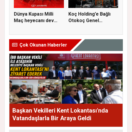
Dünya Kupası Milli
Koç Holding’e Bağlı
Maç heyecanı dev
Otokoç Genel
ekranda A...
Müdürlüğü He...
Çok Okunan Haberler
Başkan Vekilleri Kent Lokantası'nda
Vatandaşlarla Bir Araya Geldi