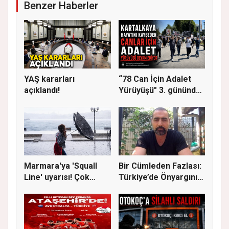
Benzer Haberler
YAŞ kararları
“78 Can İçin Adalet
açıklandı!
Yürüyüşü" 3. gününde
Gere...
Marmara'ya 'Squall
Bir Cümleden Fazlası:
Line' uyarısı! Çok
Türkiye’de Önyargının
kuvvetl...
S...