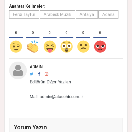
Anahtar Kelimeler:
Ferdi Tayfur
Arabesk Müzik
Antalya
Adana
0
0
0
0
0
0
ADMIN
Editörün Diğer Yazıları
Mail: admin@atasehir.com.tr
Yorum Yazın