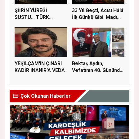
ŞİİRİN YÜREĞİ
33 Yıl Geçti, Acısı Hâlâ
SUSTU… TÜRK
İlk Günkü Gibi: Madı...
EDEBİYATI AHMET
TEL...
YEŞİLÇAM'IN ÇINARI
Bektaş Aydın,
KADİR İNANIR'A VEDA
Vefatının 40. Gününde
Dualarla...
Çok Okunan Haberler