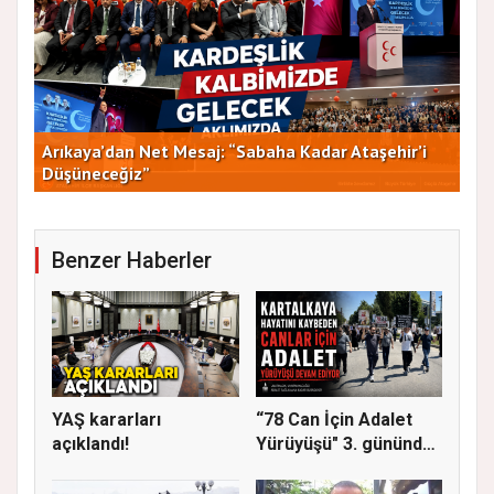
Arıkaya’dan Net Mesaj: “Sabaha Kadar Ataşehir’i
CHP
Düşüneceğiz”
ve 
Benzer Haberler
YAŞ kararları
“78 Can İçin Adalet
açıklandı!
Yürüyüşü" 3. gününde
Gere...