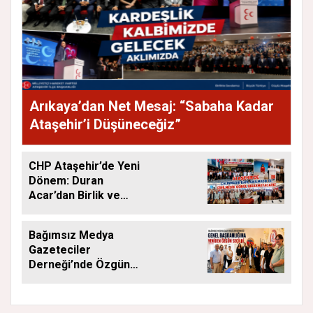
Arıkaya’dan Net Mesaj: “Sabaha Kadar
Ataşehir’i Düşüneceğiz”
CHP Ataşehir’de Yeni
Dönem: Duran
Acar’dan Birlik ve
Saha Mesajı
Bağımsız Medya
Gazeteciler
Derneği’nde Özgün
Yeniden Başkan