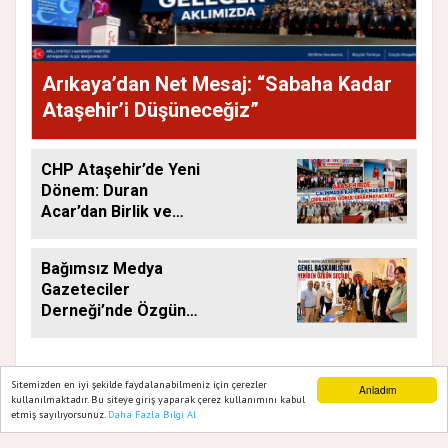
Arıkaya’dan Net Mesaj: “Sabaha Kadar
Ataşehir’i Düşüneceğiz”
CHP Ataşehir’de Yeni
Dönem: Duran
Acar’dan Birlik ve
Saha Mesajı
Bağımsız Medya
Gazeteciler
Derneği’nde Özgün
Yeniden Başkan
Sitemizden en iyi şekilde faydalanabilmeniz için çerezler
Anladım
kullanılmaktadır. Bu siteye giriş yaparak çerez kullanımını kabul
etmiş sayılıyorsunuz.
Daha Fazla Bilgi Al
Ana Sayfa
Web TV
Foto Galeri
Yazarlar
GAZETE ATAŞEHIR 2020