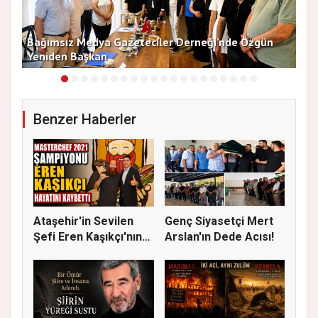
13
Bağımsız Medya Gazeteciler Derneği’nde Özgün
Arı
Yeniden Başkan
Dü
Benzer Haberler
Ataşehir'in Sevilen
Genç Siyasetçi Mert
Şefi Eren Kaşıkçı'nın
Arslan'ın Dede Acısı!
Vef...