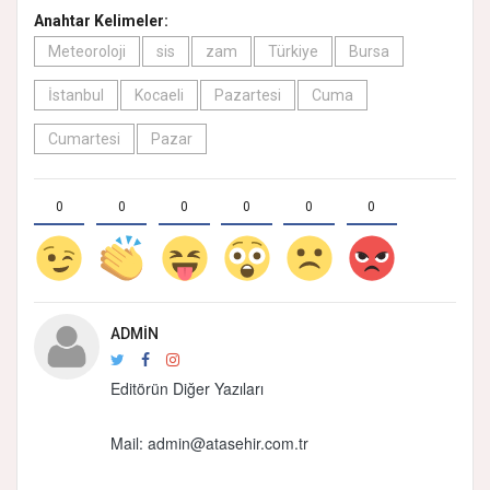
Anahtar Kelimeler:
Meteoroloji
sis
zam
Türkiye
Bursa
İstanbul
Kocaeli
Pazartesi
Cuma
Cumartesi
Pazar
0
0
0
0
0
0
ADMIN
Editörün Diğer Yazıları
Mail:
admin@atasehir.com.tr