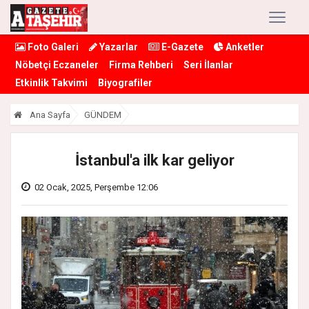
Foto Galeri
Yazarlar
E-Gazete
Anketler
Nöbetçi Eczaneler
Firma Rehberi
Seri İlanlar
Etkinlik Takvimi
Biyografiler
Ana Sayfa
GÜNDEM
İstanbul'a ilk kar geliyor
02 Ocak, 2025, Perşembe 12:06