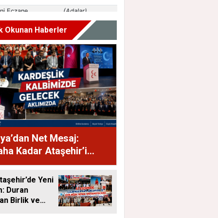
k Okunan Haberler
ya’dan Net Mesaj:
ha Kadar Ataşehir’i
neceğiz”
aşehir’de Yeni
: Duran
an Birlik ve
Mesajı