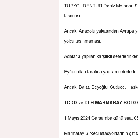
TURYOL-DENTUR Deniz Motorları Şirk
taşıması,
Ancak; Anadolu yakasından Avrupa ya
yolcu taşınmaması,
Adalar’a yapılan karşılıklı seferlerin 
Eyüpsultan tarafına yapılan seferleri
Ancak; Balat, Beyoğlu, Sütlüce, Hasköy 
TCDD ve DLH MARMARAY BÖLG
1 Mayıs 2024 Çarşamba günü saat 05.
Marmaray Sirkeci İstasyonlarının çift t