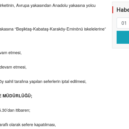
etinin, Avrupa yakasından Anadolu yakasına yolcu
Habe
kasına “Beşiktaş-Kabataş-Karaköy-Eminönü iskelelerine”
devam etmesi,
n devam etmesi,
sahil tarafına yapılan seferlerin iptal edilmesi,
E MÜDÜRLÜĞÜ;
30’dan itibaren;
araflı olarak sefere kapatılması,