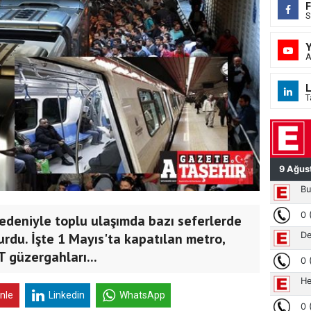
S
A
L
T
nedeniyle toplu ulaşımda bazı seferlerde
yurdu. İşte 1 Mayıs'ta kapatılan metro,
 güzergahları...
inle
Linkedin
WhatsApp