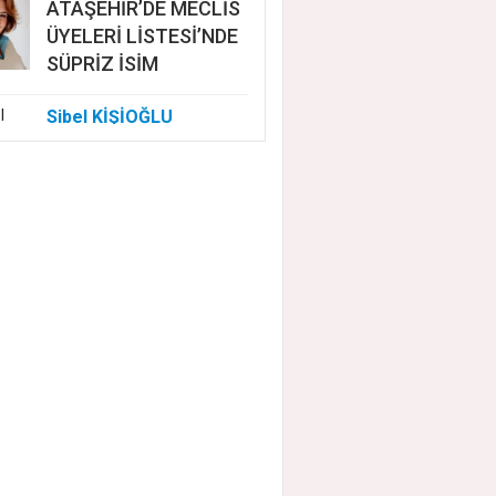
ATAŞEHİR’DE MECLİS
ÜYELERİ LİSTESİ’NDE
SÜPRİZ İSİM
Sibel KİŞİOĞLU
EUROVISION'DA
NELER OLUYOR?