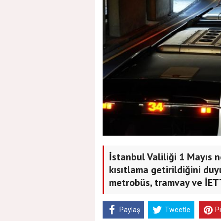
İstanbul Valiliği 1 Mayıs 
kısıtlama getirildiğini du
metrobüs, tramvay ve İETT
Paylaş
Tweetle
P