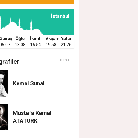
İstanbul
Güneş
Öğle
İkindi
Akşam
Yatsı
06:07
13:08
16:54
19:58
21:26
grafiler
tümü
Kemal Sunal
Mustafa Kemal
ATATÜRK