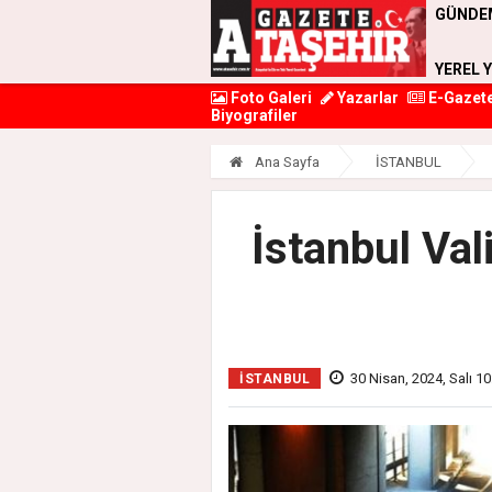
GÜNDE
YEREL 
Foto Galeri
Yazarlar
E-Gazet
Biyografiler
Ana Sayfa
İSTANBUL
İstanbul Val
30 Nisan, 2024, Salı 10
İSTANBUL