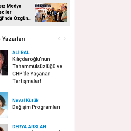
sız Medya
ciler
ği’nde Özgün
en Başkan
 Yazarları
ALİ BAL
Kılıçdaroğlu'nun
Tahammülsüzlüğü ve
CHP'de Yaşanan
Tartışmalar!
Neval Kütük
Değişim Programları
DERYA ARSLAN