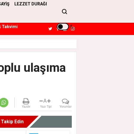
SAYİŞ
LEZZET DURAĞI
k Takvimi
toplu ulaşıma
A
Yazdır
Yazı Tipi
Yorumlar
i Takip Edin