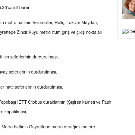
30’dan itibaren;
 metro hattının Vezneciler, Haliç, Taksim Meydan,
ttepe Zincirlikuyu metro (tüm giriş ve çıkış noktaları
ının seferlerinin durdurulması,
mvay seferlerinin durdurulması,
r hattı seferlerinin durdurulması,
ebaşı İETT Otobüs duraklarının (Şişli istikameti ve Fatih
ere kapatılması,
 Metro hattının Gayrettepe metro durağının sefere