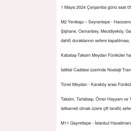
1 Mayıs 2024 Çarşamba günü saat 05.
M2 Yenikapı – Seyrantepe - Hacıosman
Şişhane, Osmanbey, Mecidiyeköy, Gayre
dahil) duraklarının sefere kapatılması,
Kabataş-Taksim Meydan Füniküler hatt
İstiklal Caddesi üzerinde Nostalji Tra
Tünel Meydan - Karaköy arası Füniküle
Taksim, Tarlabaşı, Ömer Hayyam ve Tep
istikameti olmak üzere çift taraflı) sef
M11 Gayrettepe - İstanbul Havalimanı