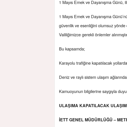
1 Mayıs Emek ve Dayanışma Günü, ilimiz
1 Mayıs Emek ve Dayanışma Günü’nün 
güvenlik ve esenliğini olumsuz yönde 
Valiliğimizce gerekli önlemler alınmıştır
Bu kapsamda;
Karayolu trafiğine kapatılacak yollard
Deniz ve raylı sistem ulaşım ağlarındak
Kamuoyunun bilgilerine saygıyla duyu
ULAŞIMA KAPATILACAK ULAŞIM
İETT GENEL MÜDÜRLÜĞÜ – METR