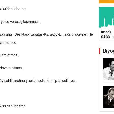
30’dan itibaren;
yolcu ve araç taşınması,
İmsak
kasına “Beşiktaş-Kabataş-Karaköy-Eminönü iskeleleri ile
04:33
aşınmaması,
Biyo
devam etmesi,
n devam etmesi,
sahil tarafına yapılan seferlerin iptal edilmesi,
30’dan itibaren;