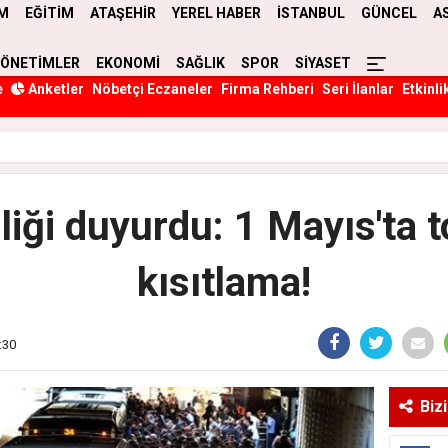
M
EĞİTİM
ATAŞEHİR
YEREL HABER
İSTANBUL
GÜNCEL
A
YÖNETİMLER
EKONOMİ
SAĞLIK
SPOR
SİYASET
e
Anketler
Nöbetçi Eczaneler
Firma Rehberi
Seri İlanlar
Etkinli
iliği duyurdu: 1 Mayıs'ta 
kısıtlama!
:30
Biz