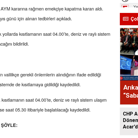
'a AYM kararına rağmen emekçiye kapatma kararı aldı.
s günü için alınan tedbirleri açıkladı.
Ço
 yollarda kısıtlamanın saat 04.00’te, deniz ve raylı sistem
ağını bildirildi.
lilikçe gerekli önlemlerin alındığının ifade edildiği
stemde de kısıtlamaya gidildiği kaydedildi.
Arıka
“Saba
 kısıtlamanın saat 04.00’te, deniz ve raylı sistem ulaşım
Düşü
e saat 05.30 itibariyle başlatılacağı kaydedildi.
CHP At
Dönem
 ŞÖYLE:
Acar’d
Saha 