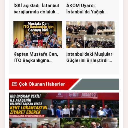
İSKİ açıkladı: İstanbul
AKOM Uyardı:
barajlarında doluluk...
İstanbul'da Yağışlı
Hava Geri Dö...
Kaptan Mustafa Can,
İstanbul’daki Muşlular
İTO Başkanlığına
Güçlerini Birleştirdi:...
Adaylığı...
Çok Okunan Haberler