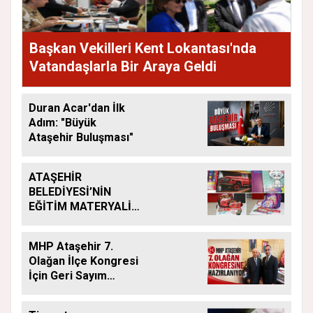
Başkan Vekilleri Kent Lokantası'nda
Vatandaşlarla Bir Araya Geldi
Duran Acar'dan İlk
Adım: "Büyük
Ataşehir Buluşması"
ATAŞEHİR
BELEDİYESİ’NİN
EĞİTİM MATERYALİ
DESTEĞİ YENİ
DÖNEMDE DE
MHP Ataşehir 7.
SÜRÜYOR
Olağan İlçe Kongresi
İçin Geri Sayım
Başladı