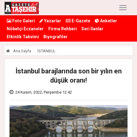
Foto Galeri
Yazarlar
E-Gazete
Anketler
Nöbetçi Eczaneler
Firma Rehberi
Seri İlanlar
Etkinlik Takvimi
Biyografiler
Ana Sayfa
İSTANBUL
İstanbul barajlarında son bir yılın en
düşük oranı!
24 Kasım, 2022, Perşembe 12:42