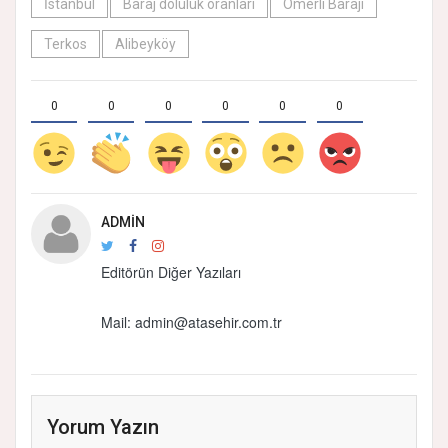
İstanbul
Baraj doluluk oranları
Ömerli Barajı
Terkos
Alibeyköy
0
0
0
0
0
0
ADMIN
Editörün Diğer Yazıları
Mail:
admin@atasehir.com.tr
Yorum Yazın