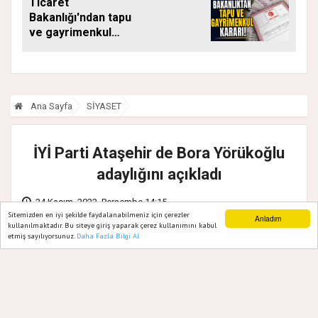
Ticaret
Bakanlığı'ndan tapu
ve gayrimenkul
kararı: Bu kritik adımı
atlayan satış
yapamayacak
Ana Sayfa
SİYASET
İYİ Parti Ataşehir de Bora Yörükoğlu
adaylığını açıkladı
24 Kasım, 2022, Perşembe 14:15
Sitemizden en iyi şekilde faydalanabilmeniz için çerezler
Anladım
kullanılmaktadır. Bu siteye giriş yaparak çerez kullanımını kabul
etmiş sayılıyorsunuz.
Daha Fazla Bilgi Al
Ana Sayfa
Web TV
Foto Galeri
Yazarlar