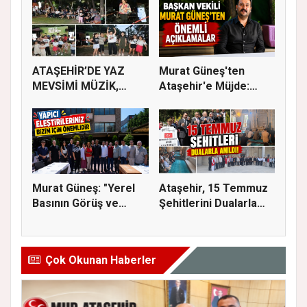
ATAŞEHİR’DE YAZ
Murat Güneş'ten
MEVSİMİ MÜZİK,
Ataşehir'e Müjde:
SİNEMA VE ŞENL...
İmar Planla...
Murat Güneş: "Yerel
Ataşehir, 15 Temmuz
Basının Görüş ve
Şehitlerini Dualarla
Eleştiri...
Andı...
Çok Okunan Haberler