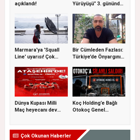
açıklandı!
Yürüyüşü" 3. gününde
Gere...
Marmara'ya 'Squall
Bir Cümleden Fazlası:
Line' uyarısı! Çok
Türkiye’de Önyargının
kuvvetl...
S...
Dünya Kupası Milli
Koç Holding’e Bağlı
Maç heyecanı dev
Otokoç Genel
ekranda A...
Müdürlüğü He...
Çok Okunan Haberler