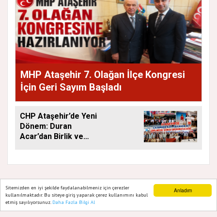
MHP Ataşehir 7. Olağan İlçe Kongresi
İçin Geri Sayım Başladı
CHP Ataşehir’de Yeni
Dönem: Duran
Acar’dan Birlik ve
Saha Mesajı
Sitemizden en iyi şekilde faydalanabilmeniz için çerezler
Anladım
kullanılmaktadır. Bu siteye giriş yaparak çerez kullanımını kabul
GAZETE ATAŞEHIR 2020
etmiş sayılıyorsunuz.
Daha Fazla Bilgi Al
Ana Sayfa
Web TV
Foto Galeri
Yazarlar
Yazılım |
Onemsoft