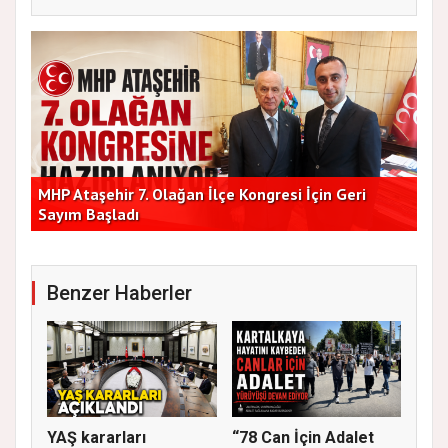
lik
MHP Ataşehir 7. Olağan İlçe Kongresi İçin Geri
Baş
Sayım Başladı
Bir
Benzer Haberler
YAŞ kararları
“78 Can İçin Adalet