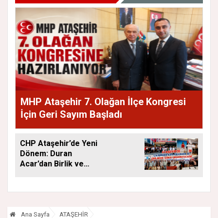
MHP Ataşehir 7. Olağan İlçe Kongresi
İçin Geri Sayım Başladı
CHP Ataşehir’de Yeni
Dönem: Duran
Acar’dan Birlik ve
Saha Mesajı
Ana Sayfa
ATAŞEHİR