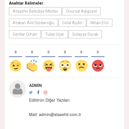
Anahtar Kelimeler:
Ataşehir Belediye Meclisi
Onursal Adıgüzel
Atakan Anıl Dizdaroğlu
Celal Aydın
Nihan Erol
Serdar Orhan
Tülay Uçar
Gülayşe Durak
0
0
0
0
0
0
ADMIN
Editörün Diğer Yazıları
Mail: admin@atasehir.com.tr