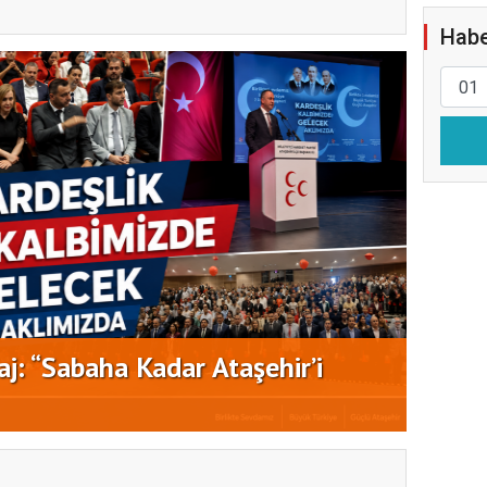
Habe
j: “Sabaha Kadar Ataşehir’i
CHP A
Saha 