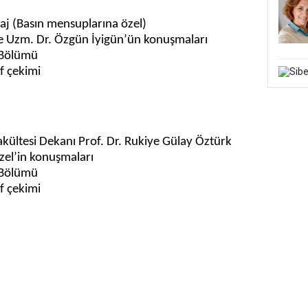
taj (Basın mensuplarına özel)
e Uzm. Dr. Özgün İyigün’ün konuşmaları
t Bölümü
f çekimi
akültesi Dekanı Prof. Dr. Rukiye Gülay Öztürk
zel’in konuşmaları
t Bölümü
af çekimi