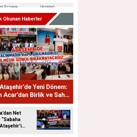
k Okunan Haberler
Ataşehir’de Yeni Dönem:
 Acar’dan Birlik ve Saha
jı
a’dan Net
: “Sabaha
Ataşehir’i
eceğiz”