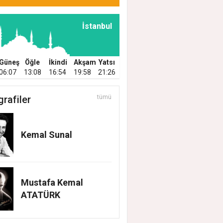
İstanbul
Güneş
Öğle
İkindi
Akşam
Yatsı
06:07
13:08
16:54
19:58
21:26
grafiler
tümü
Kemal Sunal
Mustafa Kemal
ATATÜRK