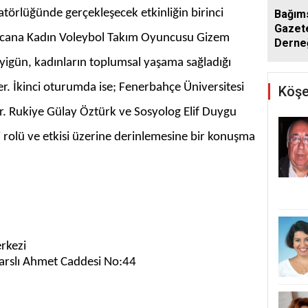
örlüğünde gerçekleşecek etkinliğin birinci
Bağım
Gazete
ana Kadın Voleybol Takım Oyuncusu Gizem
Derne
Yenid
gün, kadınların toplumsal yaşama sağladığı
er. İkinci oturumda ise; Fenerbahçe Üniversitesi
Köşe
Dr. Rukiye Gülay Öztürk ve Sosyolog Elif Duygu
 rolü ve etkisi üzerine derinlemesine bir konuşma
rkezi
arslı Ahmet Caddesi No:44