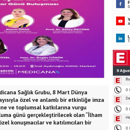
S
A
L
T
edicana Sağlık Grubu, 8 Mart Dünya
yısıyla özel ve anlamlı bir etkinliğe imza
üne ve toplumsal katkılarına vurgu
uma günü gerçekleştirilecek olan “İlham
özel konuşmacılar ve katılımcıları bir