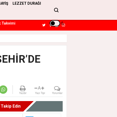
SAYİŞ
LEZZET DURAĞI
k Takvimi
EHİR’DE
A
Yazdır
Yazı Tipi
Yorumlar
i Takip Edin