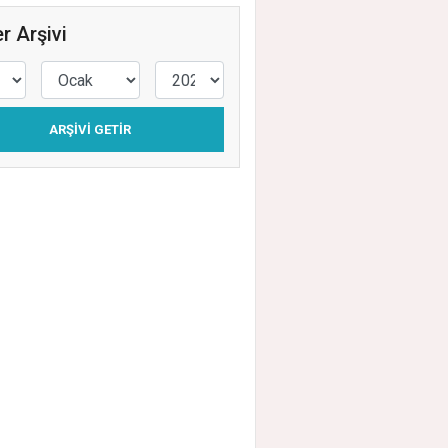
r Arşivi
ARŞIVI GETIR
taşehir’de Yeni Dönem: Duran Acar’dan Bi
Mesajı