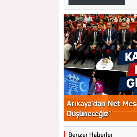
i’nde Özgün
Arıkaya’dan Net Mesa
Düşüneceğiz”
Benzer Haberler