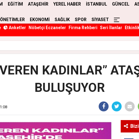
M
EĞİTİM
ATAŞEHİR
YEREL HABER
İSTANBUL
GÜNCEL
A
YÖNETİMLER
EKONOMİ
SAĞLIK
SPOR
SİYASET
e
Anketler
Nöbetçi Eczaneler
Firma Rehberi
Seri İlanlar
Etkinli
 VEREN KADINLAR” ATAŞ
BULUŞUYOR
1:08
Biz