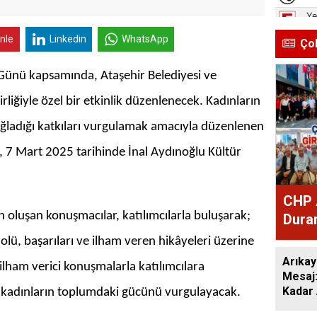
inle
Linkedin
WhatsApp
Ço
Günü kapsamında, Ataşehir Belediyesi ve
liğiyle özel bir etkinlik düzenlenecek. Kadınların
ladığı katkıları vurgulamak amacıyla düzenlenen
i, 7 Mart 2025 tarihinde İnal Aydınoğlu Kültür
CHP 
n oluşan konuşmacılar, katılımcılarla buluşarak;
Duran
Mesa
olü, başarıları ve ilham veren hikâyeleri üzerine
Arıkay
ilham verici konuşmalarla katılımcılara
Mesaj
Kadar 
kadınların toplumdaki gücünü vurgulayacak.
Düşün