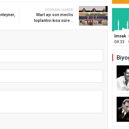
SONRAKI HABER
onteyner,
Mart ayı son meclis
toplantısı kısa süre...
İmsak
04:33
Biyo