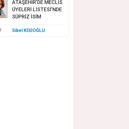
ATAŞEHİR’DE MECLİS
ÜYELERİ LİSTESİ’NDE
SÜPRİZ İSİM
Sibel KİŞİOĞLU
EUROVISION'DA
NELER OLUYOR?