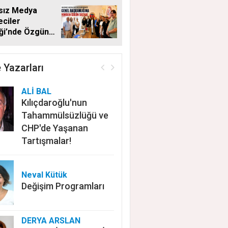
sız Medya
ciler
ği’nde Özgün
en Başkan
 Yazarları
ALİ BAL
Kılıçdaroğlu'nun
Tahammülsüzlüğü ve
CHP'de Yaşanan
Tartışmalar!
Neval Kütük
Değişim Programları
DERYA ARSLAN