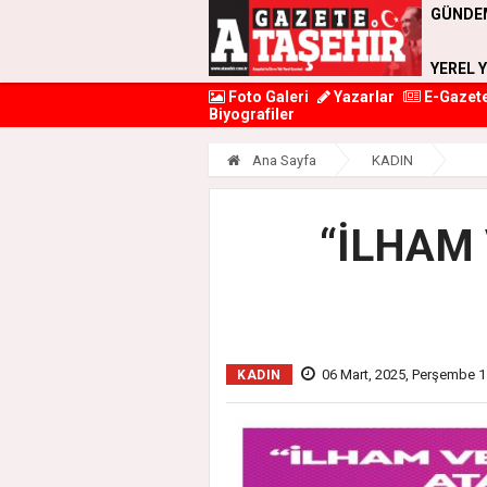
GÜNDE
YEREL 
Foto Galeri
Yazarlar
E-Gazet
Biyografiler
Ana Sayfa
KADIN
“İLHAM
06 Mart, 2025, Perşembe 1
KADIN