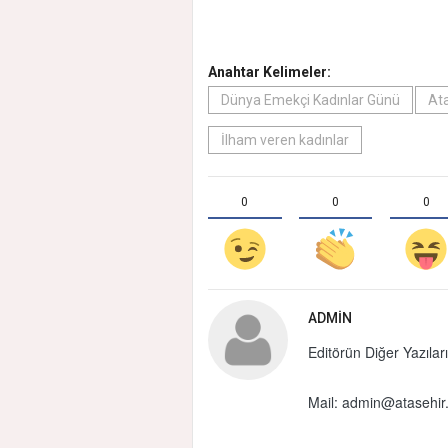
Anahtar Kelimeler:
Dünya Emekçi Kadınlar Günü
Ata
İlham veren kadınlar
0
0
0
ADMIN
Editörün Diğer Yazıları
Mail:
admin@atasehir.