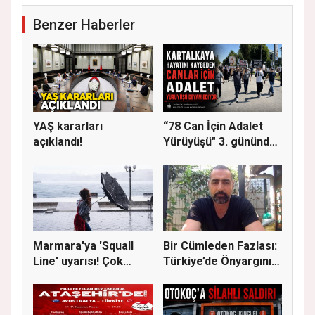
Benzer Haberler
YAŞ kararları
“78 Can İçin Adalet
açıklandı!
Yürüyüşü" 3. gününde
Gere...
Marmara'ya 'Squall
Bir Cümleden Fazlası:
Line' uyarısı! Çok
Türkiye’de Önyargının
kuvvetl...
S...