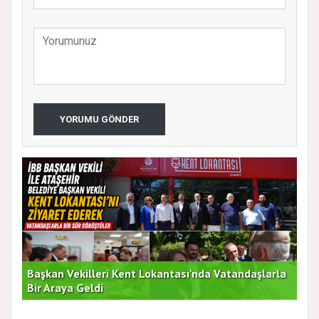
YORUMU GÖNDER
Başkan Vekilleri Kent Lokantası'nda Vatandaşlarla
Dur
Bir Araya Geldi
Bu