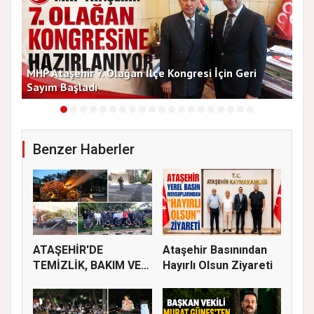
MHP Ataşehir 7. Olağan İlçe Kongresi İçin Geri
Baş
Sayım Başladı
Bir
Benzer Haberler
ATAŞEHİR'DE
Ataşehir Basınından
TEMİZLİK, BAKIM VE
Hayırlı Olsun Ziyareti
İLAÇLAMA ÇALIŞ...