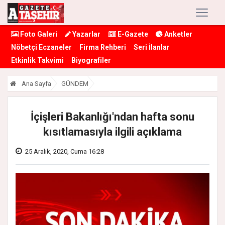
Foto Galeri
Yazarlar
E-Gazete
Anketler
Nöbetçi Eczaneler
Firma Rehberi
Seri İlanlar
Etkinlik Takvimi
Biyografiler
Ana Sayfa
GÜNDEM
İçişleri Bakanlığı'ndan hafta sonu
kısıtlamasıyla ilgili açıklama
25 Aralık, 2020, Cuma 16:28