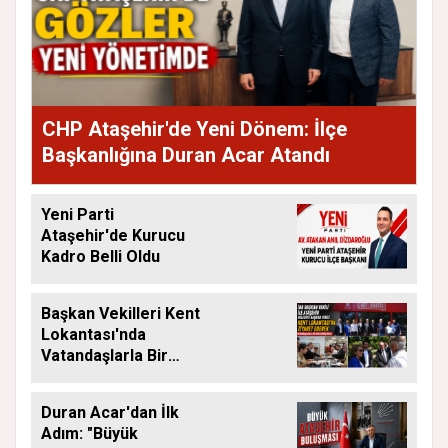
CHP Ataşehir'de Yeni Dönem: İlçe
Başkanlığına Duran Acar Atandı
Yeni Parti
Ataşehir'de Kurucu
Kadro Belli Oldu
Başkan Vekilleri Kent
Lokantası'nda
Vatandaşlarla Bir
Araya Geldi
Duran Acar'dan İlk
Adım: "Büyük