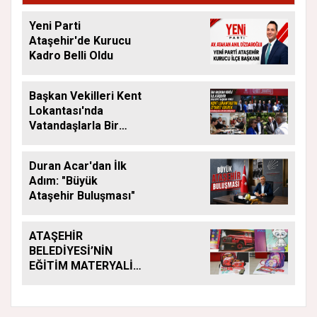
Yeni Parti
Ataşehir'de Kurucu
Kadro Belli Oldu
Başkan Vekilleri Kent
Lokantası'nda
Vatandaşlarla Bir
Araya Geldi
Duran Acar'dan İlk
Adım: "Büyük
Ataşehir Buluşması"
ATAŞEHİR
BELEDİYESİ’NİN
EĞİTİM MATERYALİ
DESTEĞİ YENİ
DÖNEMDE DE
SÜRÜYOR