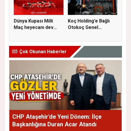
Dünya Kupası Milli
Koç Holding’e Bağlı
Maç heyecanı dev
Otokoç Genel
ekranda A...
Müdürlüğü He...
Çok Okunan Haberler
CHP Ataşehir'de Yeni Dönem: İlçe
Başkanlığına Duran Acar Atandı