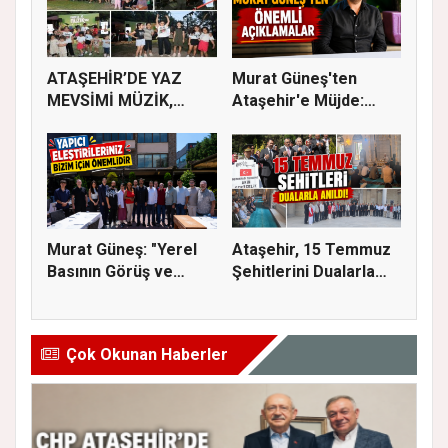
ATAŞEHİR’DE YAZ
Murat Güneş'ten
MEVSİMİ MÜZİK,
Ataşehir'e Müjde:
SİNEMA VE ŞENL...
İmar Planla...
Murat Güneş: "Yerel
Ataşehir, 15 Temmuz
Basının Görüş ve
Şehitlerini Dualarla
Eleştiri...
Andı...
Çok Okunan Haberler