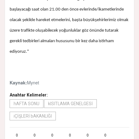
başlayacağı saat olan 21.00 den önce evlerinde/ikametlerinde
olacak şekilde hareket etmelerini, başta büyükşehirlerimiz olmak
üzere trafikte oluşabilecek yoğunluklar göz önünde tutarak
gerekli tedbirleri almaları hususunu bir kez daha istirham
ediyoruz."
Mynet
Kaynak:
Anahtar Kelimeler:
hAFTA SONU
kISITLAMA GENELGESİ
iÇİŞLERİ bAKANLIĞI
0
0
0
0
0
0