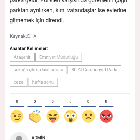
parktan ayrılırken, kimi vatandaşlar ise evlerine
gitmemek için direndi.
DHA
Kaynak:
Anahtar Kelimeler:
Ataşehir
Emniyet Müdürlüğü
sokağa çıkma kısıtlaması
80.Yıl Cumhuriyet Parkı
ceza
hafta sonu
0
0
0
0
0
0
ADMIN