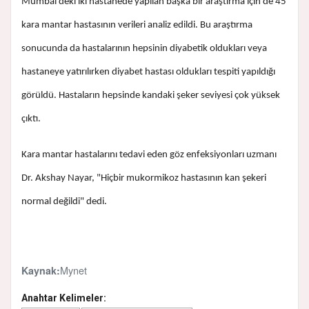
Mumbai'deki iki hastanede yapılan başka bir araştırma için de 45
kara mantar hastasının verileri analiz edildi. Bu araştırma
sonucunda da hastalarının hepsinin diyabetik oldukları veya
hastaneye yatırılırken diyabet hastası oldukları tespiti yapıldığı
görüldü. Hastaların hepsinde kandaki şeker seviyesi çok yüksek
çıktı.
Kara mantar hastalarını tedavi eden göz enfeksiyonları uzmanı
Dr. Akshay Nayar, "Hiçbir mukormikoz hastasının kan şekeri
normal değildi" dedi.
Mynet
Kaynak:
Anahtar Kelimeler: