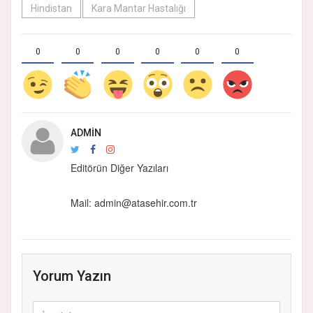
Hindistan
Kara Mantar Hastalığı
0
0
0
0
0
0
ADMIN
Editörün Diğer Yazıları
Mail:
admin@atasehir.com.tr
Yorum Yazın