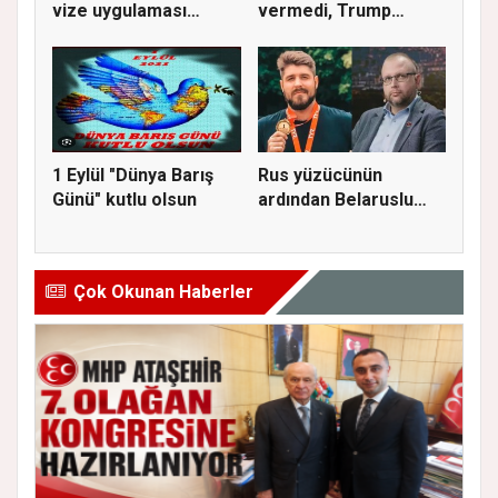
vize uygulaması
vermedi, Trump
getiriyor
istedi...
1 Eylül "Dünya Barış
Rus yüzücünün
Günü" kutlu olsun
ardından Belaruslu
spor yönetic...
Çok Okunan Haberler