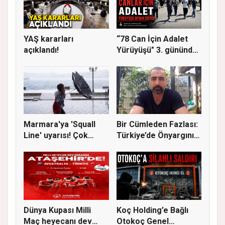
YAŞ kararları
“78 Can İçin Adalet
açıklandı!
Yürüyüşü" 3. gününde
Gere...
Marmara'ya 'Squall
Bir Cümleden Fazlası:
Line' uyarısı! Çok
Türkiye’de Önyargının
kuvvetl...
S...
Dünya Kupası Milli
Koç Holding’e Bağlı
Maç heyecanı dev
Otokoç Genel