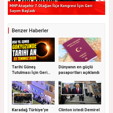
lik
MHP Ataşehir 7. Olağan İlçe Kongresi İçin Geri
Baş
Sayım Başladı
Bir
Benzer Haberler
Tarihi Güneş
Dünyanın en güçlü
Tutulması İçin Geri
pasaportları açıklandı
Sayım: Duned...
Karadağ Türkiye'ye
Clinton istedi Demirel