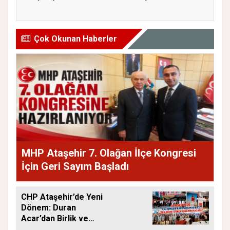
ekranda A...
Müdürlüğü He...
Çok Okunan Haberler
MHP Ataşehir 7. Olağan İlçe Kongresi
İçin Geri Sayım Başladı
CHP Ataşehir’de Yeni
Dönem: Duran
Acar’dan Birlik ve
Saha Mesajı