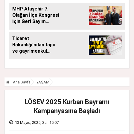
DÖNEMDE DE
MHP Ataşehir 7.
SÜRÜYOR
Olağan İlçe Kongresi
İçin Geri Sayım
Başladı
Ticaret
Bakanlığı'ndan tapu
ve gayrimenkul
kararı: Bu kritik adımı
atlayan satış
yapamayacak
Ana Sayfa
YAŞAM
LÖSEV 2025 Kurban Bayramı
Kampanyasına Başladı
13 Mayıs, 2025, Salı 15:07