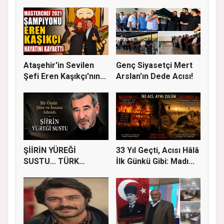
Ataşehir'in Sevilen
Genç Siyasetçi Mert
Şefi Eren Kaşıkçı'nın
Arslan'ın Dede Acısı!
Vef...
ŞİİRİN YÜREĞİ
33 Yıl Geçti, Acısı Hâlâ
SUSTU… TÜRK
İlk Günkü Gibi: Madı...
EDEBİYATI AHMET
TEL...