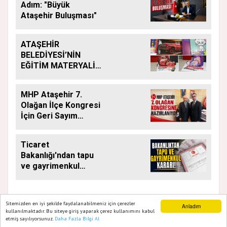
Adım: "Büyük
Ataşehir Buluşması"
ATAŞEHİR
BELEDİYESİ’NİN
EĞİTİM MATERYALİ
DESTEĞİ YENİ
DÖNEMDE DE
MHP Ataşehir 7.
SÜRÜYOR
Olağan İlçe Kongresi
İçin Geri Sayım
Başladı
Ticaret
Bakanlığı'ndan tapu
ve gayrimenkul
kararı: Bu kritik adımı
atlayan satış
yapamayacak
Sitemizden en iyi şekilde faydalanabilmeniz için çerezler
Anladım
kullanılmaktadır. Bu siteye giriş yaparak çerez kullanımını kabul
etmiş sayılıyorsunuz.
Daha Fazla Bilgi Al
Ana Sayfa
Web TV
Foto Galeri
Yazarlar