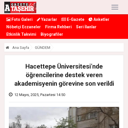
Foto Galeri
Yazarlar
E-Gazete
Anketler
Nöbetçi Eczaneler
Firma Rehberi
Seri İlanlar
Etkinlik Takvimi
Biyografiler
Ana Sayfa
GÜNDEM
Hacettepe Üniversitesi’nde
öğrencilerine destek veren
akademisyenin görevine son verildi
12 Mayıs, 2025, Pazartesi 14:50