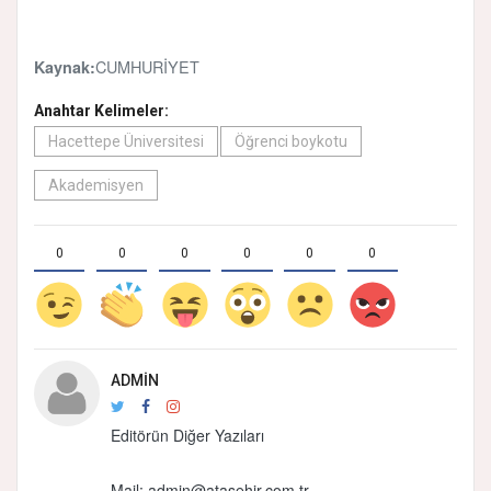
CUMHURİYET
Kaynak:
Anahtar Kelimeler:
Hacettepe Üniversitesi
Öğrenci boykotu
Akademisyen
0
0
0
0
0
0
ADMIN
Editörün Diğer Yazıları
Mail:
admin@atasehir.com.tr