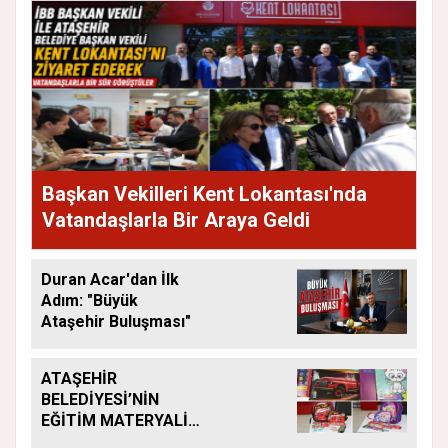
Başkan Vekilleri Kent Lokantası'nda
Vatandaşlarla Bir Araya Geldi
Duran Acar'dan İlk
Adım: "Büyük
Ataşehir Buluşması"
ATAŞEHİR
BELEDİYESİ’NİN
EĞİTİM MATERYALİ
DESTEĞİ YENİ