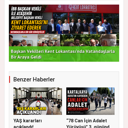
Başkan Vekilleri Kent Lokantası'nda Vatandaşlarla
Dur
Bir Araya Geldi
Bu
Benzer Haberler
YAŞ kararları
“78 Can İçin Adalet
açıklandı!
Yürüyüşü" 3. gününde