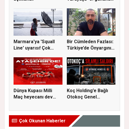
Gere...
Marmara'ya 'Squall
Bir Cümleden Fazlası:
Line' uyarısı! Çok
Türkiye’de Önyargının
kuvvetl...
S...
Dünya Kupası Milli
Koç Holding’e Bağlı
Maç heyecanı dev
Otokoç Genel
ekranda A...
Müdürlüğü He...
Çok Okunan Haberler