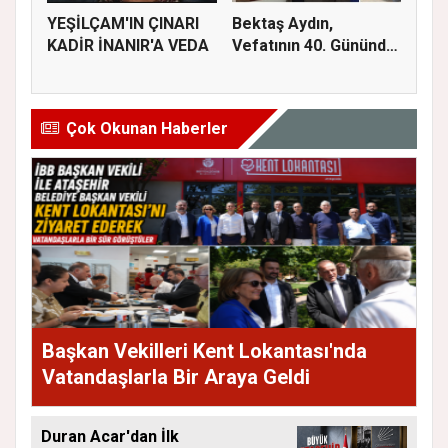
YEŞİLÇAM'IN ÇINARI
Bektaş Aydın,
KADİR İNANIR'A VEDA
Vefatının 40. Gününde
Dualarla...
Çok Okunan Haberler
Başkan Vekilleri Kent Lokantası'nda
Vatandaşlarla Bir Araya Geldi
Duran Acar'dan İlk