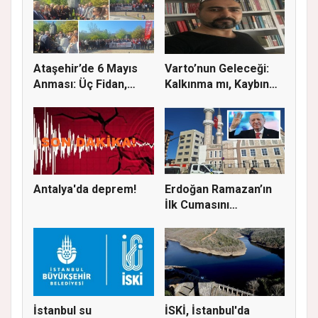
Ataşehir’de 6 Mayıs
Varto’nun Geleceği:
Anması: Üç Fidan,
Kalkınma mı, Kaybın
Deniz G...
Başla...
Antalya'da deprem!
Erdoğan Ramazan’ın
İlk Cumasını
Ataşehir’de K...
İstanbul su
İSKİ, İstanbul'da