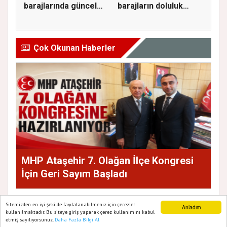
barajlarında güncel
barajların doluluk
doluluk oranı...
oranını...
Çok Okunan Haberler
MHP Ataşehir 7. Olağan İlçe Kongresi
İçin Geri Sayım Başladı
Sitemizden en iyi şekilde faydalanabilmeniz için çerezler
Anladım
kullanılmaktadır. Bu siteye giriş yaparak çerez kullanımını kabul
etmiş sayılıyorsunuz.
Daha Fazla Bilgi Al
Ana Sayfa
Web TV
Foto Galeri
Yazarlar