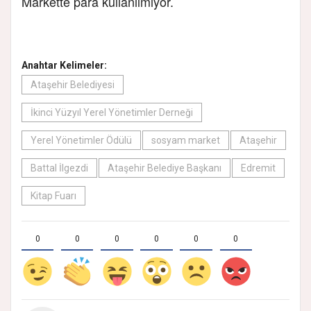
Markette para kullanılmıyor.
Anahtar Kelimeler:
Ataşehir Belediyesi
İkinci Yüzyıl Yerel Yönetimler Derneği
Yerel Yönetimler Ödülü
sosyam market
Ataşehir
Battal İlgezdi
Ataşehir Belediye Başkanı
Edremit
Kitap Fuarı
0
0
0
0
0
0