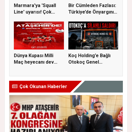
Marmara'ya 'Squall
Bir Cümleden Fazlası:
Line' uyarısı! Çok
Türkiye’de Önyargının
kuvvetl...
S...
Dünya Kupası Milli
Koç Holding’e Bağlı
Maç heyecanı dev
Otokoç Genel
ekranda A...
Müdürlüğü He...
Çok Okunan Haberler