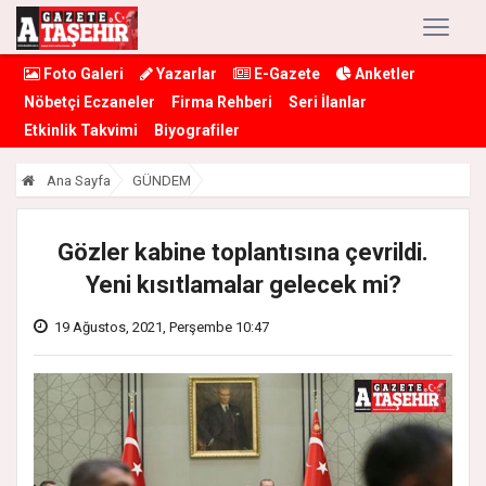
Foto Galeri
Yazarlar
E-Gazete
Anketler
Nöbetçi Eczaneler
Firma Rehberi
Seri İlanlar
Etkinlik Takvimi
Biyografiler
Ana Sayfa
GÜNDEM
Gözler kabine toplantısına çevrildi.
Yeni kısıtlamalar gelecek mi?
19 Ağustos, 2021, Perşembe 10:47