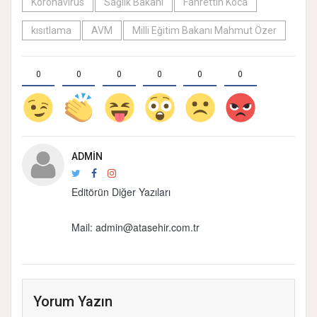
Koronavirüs
Sağlık Bakanı
Fahrettin Koca
kısıtlama
AVM
Milli Eğitim Bakanı Mahmut Özer
0
0
0
0
0
0
ADMIN
Editörün Diğer Yazıları
Mail:
admin@atasehir.com.tr
Yorum Yazın