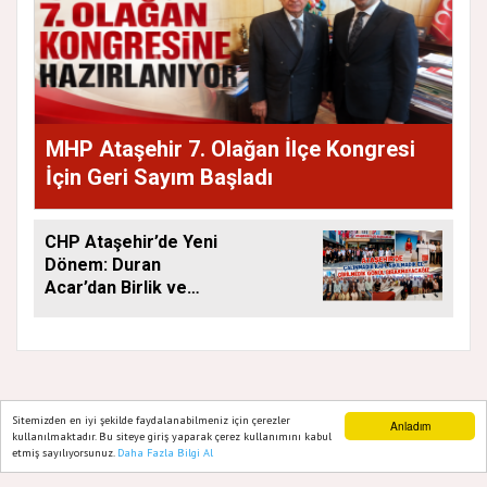
MHP Ataşehir 7. Olağan İlçe Kongresi
İçin Geri Sayım Başladı
CHP Ataşehir’de Yeni
Dönem: Duran
Acar’dan Birlik ve
Saha Mesajı
Sitemizden en iyi şekilde faydalanabilmeniz için çerezler
Anladım
GAZETE ATAŞEHIR 2020
kullanılmaktadır. Bu siteye giriş yaparak çerez kullanımını kabul
etmiş sayılıyorsunuz.
Daha Fazla Bilgi Al
Ana Sayfa
Web TV
Foto Galeri
Yazarlar
Yazılım |
Onemsoft