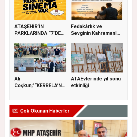
ATAŞEHİR’İN
Fedakârlık ve
PARKLARINDA “7’DEN
Sevginin Kahramanları
70’E SİNEMA KE...
Olan Baba...
Ali
ATAEvlerinde yıl sonu
Coşkun;"“KERBELA’NIN
etkinliği
YASI, ADALETİN VE
HA...
Çok Okunan Haberler