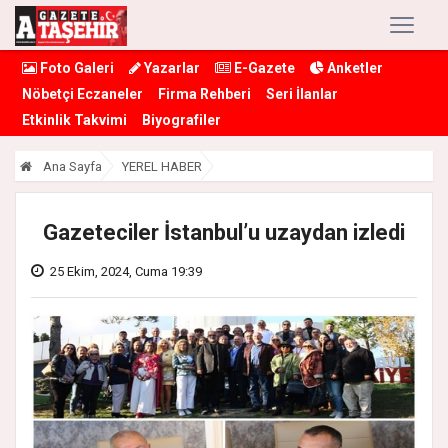
Foto Galeri
Yazarlar
E-Gazete
Anketler
Nöbetçi Eczaneler
Firma Rehberi
Seri İlanlar
Etkinlik Takvimi
Biyografiler
Ana Sayfa
YEREL HABER
Gazeteciler İstanbul’u uzaydan izledi
25 Ekim, 2024, Cuma 19:39