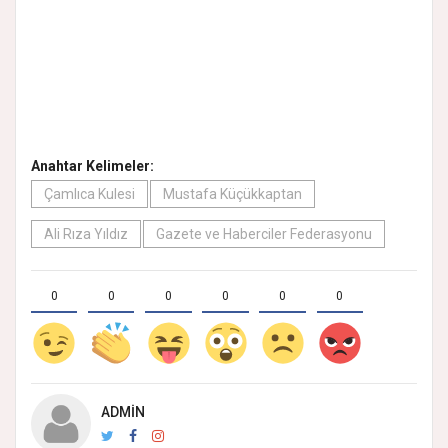
Anahtar Kelimeler:
Çamlıca Kulesi
Mustafa Küçükkaptan
Ali Rıza Yıldız
Gazete ve Haberciler Federasyonu
0
0
0
0
0
0
ADMIN