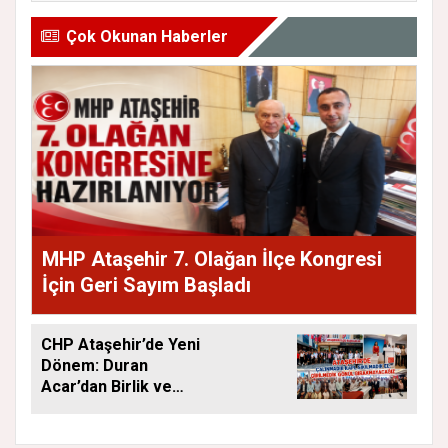
Çok Okunan Haberler
MHP Ataşehir 7. Olağan İlçe Kongresi
İçin Geri Sayım Başladı
CHP Ataşehir’de Yeni
Dönem: Duran
Acar’dan Birlik ve
Saha Mesajı