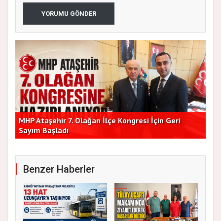
YORUMU GÖNDER
lik
MHP Ataşehir 7. Olağan İlçe Kongresi İçin Geri
Baş
Sayım Başladı
Bir
Benzer Haberler