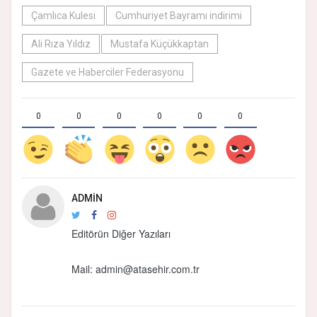
Çamlıca Kulesi
Cumhuriyet Bayramı indirimi
Ali Rıza Yıldız
Mustafa Küçükkaptan
Gazete ve Haberciler Federasyonu
0
0
0
0
0
0
ADMIN
Editörün Diğer Yazıları
Mail: admin@atasehir.com.tr