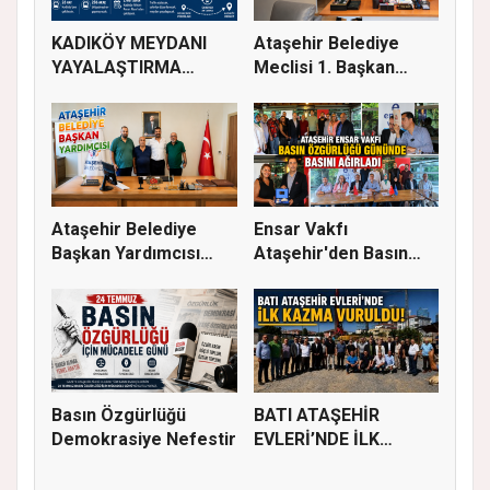
KADIKÖY MEYDANI
Ataşehir Belediye
YAYALAŞTIRMA
Meclisi 1. Başkan
PROJESİYLE 13 HA...
Vekili Tü...
Ataşehir Belediye
Ensar Vakfı
Başkan Yardımcısı
Ataşehir'den Basın
Abubekir...
Buluşması: Eği...
Basın Özgürlüğü
BATI ATAŞEHİR
Demokrasiye Nefestir
EVLERİ’NDE İLK
KAZMA VURULDU