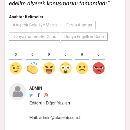
edelim diyerek konuşmasını tamamladı.”
Anahtar Kelimeler:
Ataşehir Belediye Meclisi
Ferda Altıntaş
Dünya madenciler Günü
Dünya Engelliler Günü
0
0
0
0
0
0
ADMIN
Editörün Diğer Yazıları
Mail:
admin@atasehir.com.tr