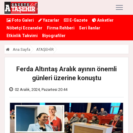
Foto Galeri
Yazarlar
E-Gazete
Anketler
Nöbetçi Eczaneler
Firma Rehberi
Seri İlanlar
Etkinlik Takvimi
Biyografiler
Ana Sayfa
ATAŞEHİR
Ferda Altıntaş Aralık ayının önemli
günleri üzerine konuştu
02 Aralık, 2024, Pazartesi 20:44