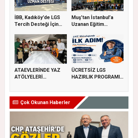
İBB, Kadıköy'de LGS
Muş’tan İstanbul’a
Tercih Desteği İçin
Uzanan Eğitim
Danı...
Köprüsü
ATAEVLERİNDE YAZ
ÜCRETSİZ LGS
ATÖLYELERİ
HAZIRLIK PROGRAMI
BAŞLIYOR
KAYITLARI BAŞL...
Çok Okunan Haberler