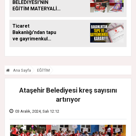
BELEDİYESİ’NİN
EĞİTİM MATERYALİ
DESTEĞİ YENİ
DÖNEMDE DE
Ticaret
SÜRÜYOR
Bakanlığı'ndan tapu
ve gayrimenkul
kararı: Bu kritik adımı
atlayan satış
yapamayacak
Ana Sayfa
EĞİTİM
Ataşehir Belediyesi kreş sayısını
artırıyor
03 Aralık, 2024, Salı 12:12