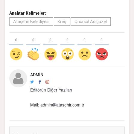
Anahtar Kelimeler:
Ataşehir Belediyesi
Kreş
Onursal Adıgüzel
0
0
0
0
0
0
ADMIN
Editörün Diğer Yazıları
Mail: admin@atasehir.com.tr