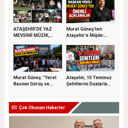
ATAŞEHİR’DE YAZ
Murat Güneş'ten
MEVSİMİ MÜZİK,
Ataşehir'e Müjde:
SİNEMA VE ŞENL...
İmar Planla...
Murat Güneş: "Yerel
Ataşehir, 15 Temmuz
Basının Görüş ve
Şehitlerini Dualarla
Eleştiri...
Andı...
Çok Okunan Haberler