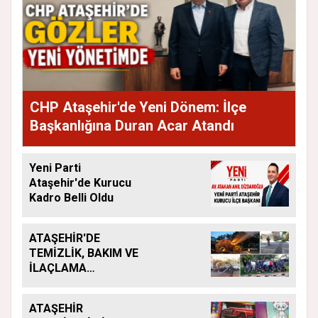
CHP Ataşehir'de Yeni Dönem: İlçe
Başkanlığına Duran Acar Atandı
Yeni Parti
Ataşehir'de Kurucu
Kadro Belli Oldu
ATAŞEHİR'DE
TEMİZLİK, BAKIM VE
İLAÇLAMA
ÇALIŞMALARI
ARALIKSIZ SÜRÜYOR
ATAŞEHİR