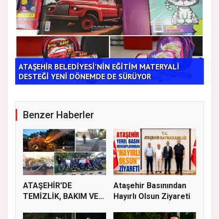
ATAŞEHİR BELEDİYESİ’NİN EĞİTİM MATERYALİ
Tic
DESTEĞİ YENİ DÖNEMDE DE SÜRÜYOR
Bu 
Benzer Haberler
ATAŞEHİR'DE
Ataşehir Basınından
TEMİZLİK, BAKIM VE
Hayırlı Olsun Ziyareti
İLAÇLAMA ÇALIŞ...