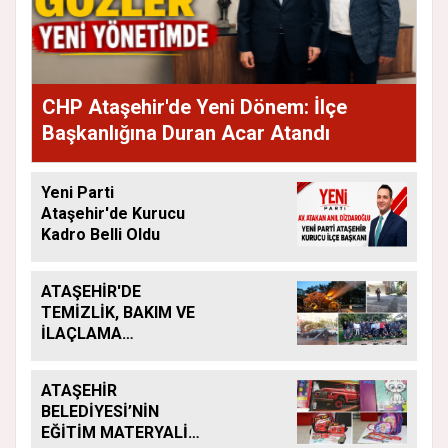
CHP Ataşehir'de Yeni Dönem: İlçe
Başkanlığına Duran Acar Atandı
Yeni Parti
Ataşehir'de Kurucu
Kadro Belli Oldu
ATAŞEHİR'DE
TEMİZLİK, BAKIM VE
İLAÇLAMA
ÇALIŞMALARI
ARALIKSIZ SÜRÜYOR
ATAŞEHİR
BELEDİYESİ’NİN
EĞİTİM MATERYALİ