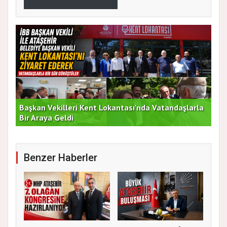
Başkan Vekilleri Kent Lokantası'nda Vatandaşlarla
Dur
Bir Araya Geldi
Bu
Benzer Haberler