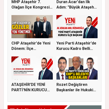
MHP Ataşehir 7.
Duran Acar'dan İlk
Olağan İlçe Kongresi
Adım: "Büyük Ataşehir
İçin Ger...
Bulu...
CHP Ataşehir'de Yeni
Yeni Parti Ataşehir'de
Dönem: İlçe
Kurucu Kadro Belli
Başkanlığına...
Old...
ATAŞEHİR'DE YENİ
Rozet Değiştiren
PARTİ'NİN KURUCU
Başkanlar ile Hukuki
İLÇE BAŞKAN...
Süreci...