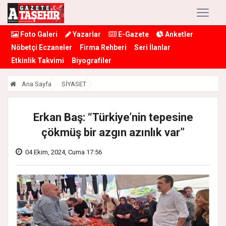
Foto Galeri
Yazarlar
E-Gazete
Anketler
Nöbetçi Eczaneler
Firma Rehberi
Seri İlanlar
Etkinlik Takvimi
Biyografiler
Ana Sayfa
SİYASET
Erkan Baş: “Türkiye’nin tepesine
çökmüş bir azgın azınlık var”
04 Ekim, 2024, Cuma 17:56