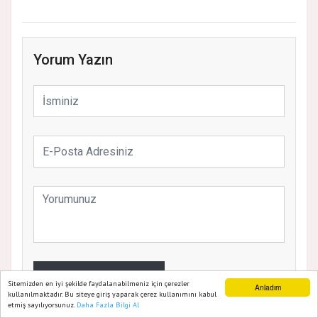
Yorum Yazın
YORUMU GÖNDER
Sitemizden en iyi şekilde faydalanabilmeniz için çerezler
Anladım
kullanılmaktadır. Bu siteye giriş yaparak çerez kullanımını kabul
etmiş sayılıyorsunuz.
Daha Fazla Bilgi Al
Ana Sayfa
Web TV
Foto Galeri
Yazarlar