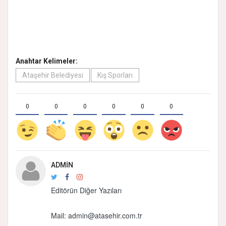
Anahtar Kelimeler:
Ataşehir Belediyesi
Kış Sporları
0
0
0
0
0
0
ADMIN
Editörün Diğer Yazıları
Mail: admin@atasehir.com.tr