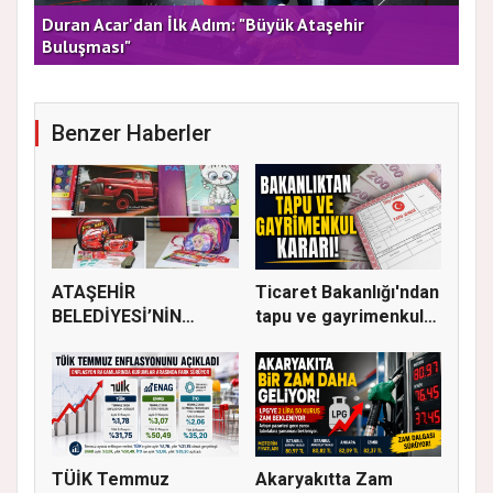
rla
Duran Acar'dan İlk Adım: "Büyük Ataşehir
AT
Buluşması"
DE
Benzer Haberler
ATAŞEHİR
Ticaret Bakanlığı'ndan
BELEDİYESİ’NİN
tapu ve gayrimenkul
EĞİTİM MATERYALİ
ka...
DEST...
TÜİK Temmuz
Akaryakıtta Zam