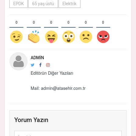
EPDK
65 yaş üstü
Elektrik
0
0
0
0
0
0
ADMIN
Editörün Diğer Yazıları
Mail:
admin@atasehir.com.tr
Yorum Yazın