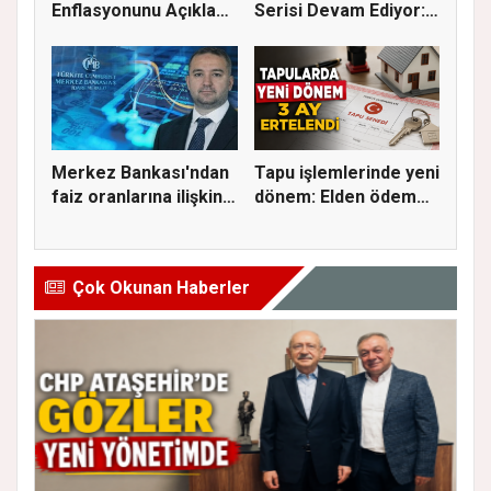
Enflasyonunu Açıkladı:
Serisi Devam Ediyor:
Aylık Artı...
Bu Kez S...
Merkez Bankası'ndan
Tapu işlemlerinde yeni
faiz oranlarına ilişkin
dönem: Elden ödeme
a...
ve...
Çok Okunan Haberler