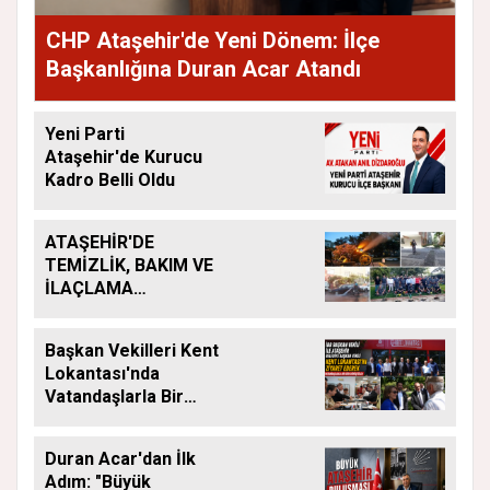
CHP Ataşehir'de Yeni Dönem: İlçe
Başkanlığına Duran Acar Atandı
Yeni Parti
Ataşehir'de Kurucu
Kadro Belli Oldu
ATAŞEHİR'DE
TEMİZLİK, BAKIM VE
İLAÇLAMA
ÇALIŞMALARI
ARALIKSIZ SÜRÜYOR
Başkan Vekilleri Kent
Lokantası'nda
Vatandaşlarla Bir
Araya Geldi
Duran Acar'dan İlk
Adım: "Büyük