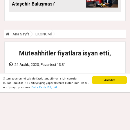
Ataşehir Buluşması"
Ana Sayfa
EKONOMİ
Müteahhitler fiyatlara isyan etti,
21 Aralık, 2020, Pazartesi 13:31
Sitemizden en iyi şekilde faydalanabilmeniz için çerezler
Anladım
kullanılmaktadır. Bu siteye giriş yaparak çerez kullanımını kabul
etmiş sayılıyorsunuz.
Daha Fazla Bilgi Al
Ana Sayfa
Web TV
Foto Galeri
Yazarlar