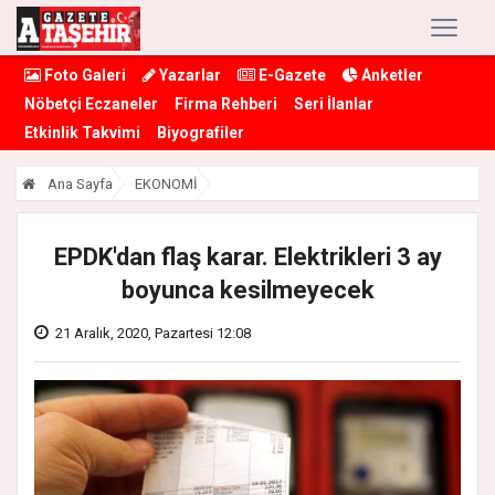
Foto Galeri
Yazarlar
E-Gazete
Anketler
Nöbetçi Eczaneler
Firma Rehberi
Seri İlanlar
Etkinlik Takvimi
Biyografiler
Ana Sayfa
EKONOMİ
EPDK'dan flaş karar. Elektrikleri 3 ay
boyunca kesilmeyecek
21 Aralık, 2020, Pazartesi 12:08