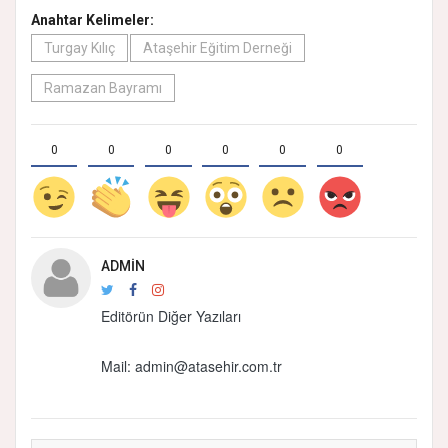
Anahtar Kelimeler:
Turgay Kılıç
Ataşehir Eğitim Derneği
Ramazan Bayramı
0
0
0
0
0
0
ADMIN
Editörün Diğer Yazıları
Mail: admin@atasehir.com.tr