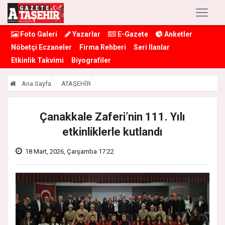
Foto Galeri
Yazarlar
E-Gazete
Anketler
Nöbetçi Eczaneler
Firma Rehberi
Seri İlanlar
Etkinlik Takvimi
Biyografiler
Ana Sayfa
ATAŞEHİR
Çanakkale Zaferi’nin 111. Yılı
etkinliklerle kutlandı
18 Mart, 2026, Çarşamba 17:22