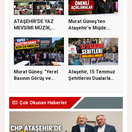
ATAŞEHİR’DE YAZ
Murat Güneş'ten
MEVSİMİ MÜZİK,
Ataşehir'e Müjde:
SİNEMA VE ŞENL...
İmar Planla...
Murat Güneş: "Yerel
Ataşehir, 15 Temmuz
Basının Görüş ve
Şehitlerini Dualarla
Eleştiri...
Andı...
Çok Okunan Haberler