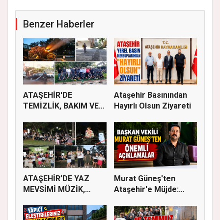
Benzer Haberler
ATAŞEHİR'DE
Ataşehir Basınından
TEMİZLİK, BAKIM VE
Hayırlı Olsun Ziyareti
İLAÇLAMA ÇALIŞ...
ATAŞEHİR’DE YAZ
Murat Güneş'ten
MEVSİMİ MÜZİK,
Ataşehir'e Müjde:
SİNEMA VE ŞENL...
İmar Planla...