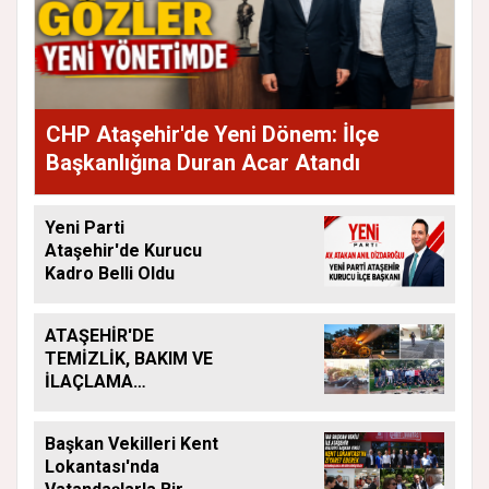
CHP Ataşehir'de Yeni Dönem: İlçe
Başkanlığına Duran Acar Atandı
Yeni Parti
Ataşehir'de Kurucu
Kadro Belli Oldu
ATAŞEHİR'DE
TEMİZLİK, BAKIM VE
İLAÇLAMA
ÇALIŞMALARI
ARALIKSIZ SÜRÜYOR
Başkan Vekilleri Kent
Lokantası'nda