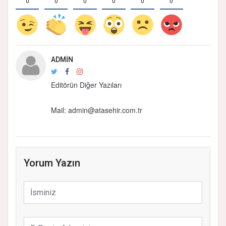
0
0
0
0
0
0
ADMIN
Editörün Diğer Yazıları
Mail:
admin@atasehir.com.tr
Yorum Yazın