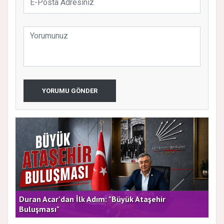
YORUMU GÖNDER
rla
Duran Acar'dan İlk Adım: "Büyük Ataşehir
AT
Buluşması"
DE