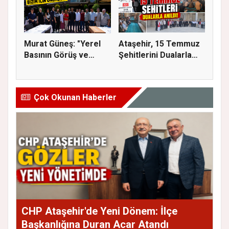
Murat Güneş: "Yerel
Ataşehir, 15 Temmuz
Basının Görüş ve
Şehitlerini Dualarla
Eleştiri...
Andı...
Çok Okunan Haberler
CHP Ataşehir'de Yeni Dönem: İlçe
Başkanlığına Duran Acar Atandı