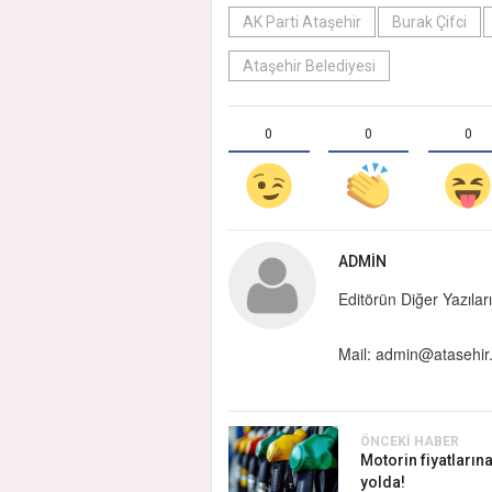
AK Parti Ataşehir
Burak Çifci
Ataşehir Belediyesi
0
0
0
ADMIN
Editörün Diğer Yazıları
Mail:
admin@atasehir.
ÖNCEKI HABER
Motorin fiyatların
yolda!