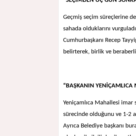
“SEÇİMDEN ÜÇ GÜN SONR
Geçmiş seçim süreçlerine değ
sahada olduklarını vurgulad
Cumhurbaşkanı Recep Tayyip
belirterek, birlik ve beraberl
“BAŞKANIN YENİÇAMLICA 
Yeniçamlıca Mahallesi imar
sürecinde olduğunu ve 1-2 ay
Ayrıca Belediye başkanı bura