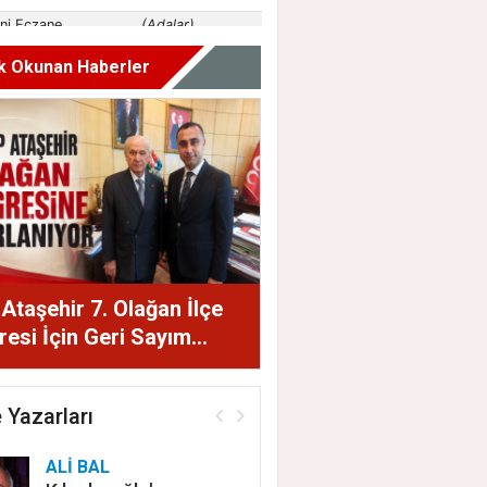
k Okunan Haberler
taşehir 7. Olağan İlçe
esi İçin Geri Sayım
dı
 Yazarları
ALİ BAL