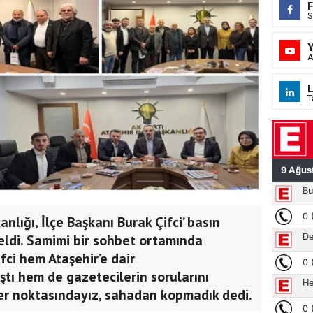
S
A
L
T
anlığı, İlçe Başkanı Burak Çifci’ basın
eldi. Samimi bir sohbet ortamında
ci hem Ataşehir’e dair
ştı hem de gazetecilerin sorularını
her noktasındayız, sahadan kopmadık dedi.