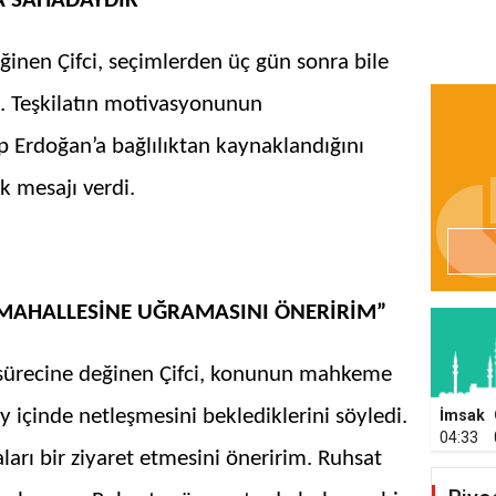
A SAHADAYDIK”
inen Çifci, seçimlerden üç gün sonra bile
ı. Teşkilatın motivasyonunun
 Erdoğan’a bağlılıktan kaynaklandığını
ik mesajı verdi.
MAHALLESİNE UĞRAMASINI ÖNERİRİM”
 sürecine değinen Çifci, konunun mahkeme
 içinde netleşmesini beklediklerini söyledi.
İmsak
04:33
ları bir ziyaret etmesini öneririm. Ruhsat