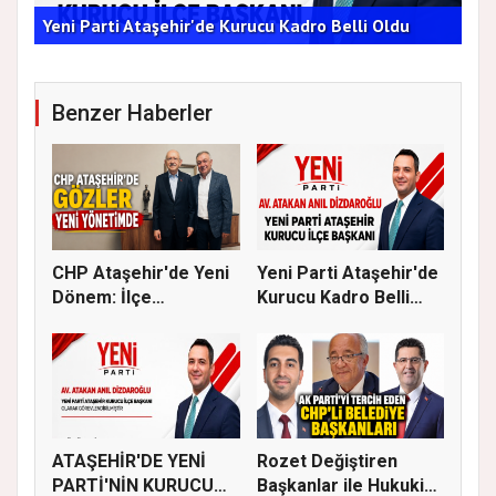
AT
Yeni Parti Ataşehir'de Kurucu Kadro Belli Oldu
ÇA
Benzer Haberler
CHP Ataşehir'de Yeni
Yeni Parti Ataşehir'de
Dönem: İlçe
Kurucu Kadro Belli
Başkanlığına...
Old...
ATAŞEHİR'DE YENİ
Rozet Değiştiren
PARTİ'NİN KURUCU
Başkanlar ile Hukuki