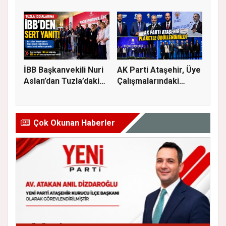
İLÇE BAŞKAN...
Süreci...
İBB Başkanvekili Nuri
AK Parti Ataşehir, Üye
Aslan’dan Tuzla’daki
Çalışmalarındaki
em...
Başar...
Çok Okunan Haberler