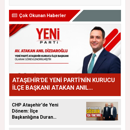
Çok Okunan Haberler
ATAŞEHİR'DE YENİ PARTİ'NİN KURUCU
İLÇE BAŞKANI ATAKAN ANIL
DİZDAROĞLU OLDU
CHP Ataşehir'de Yeni
Dönem: İlçe
Başkanlığına Duran
Acar Atandı