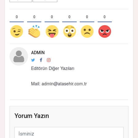
0
0
0
0
0
0
ADMIN
Editörün Diğer Yazıları
Mail:
admin@atasehir.com.tr
Yorum Yazın