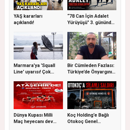
YAŞ kararları
“78 Can İçin Adalet
açıklandı!
Yürüyüşü" 3. gününde
Gere...
Marmara'ya 'Squall
Bir Cümleden Fazlası:
Line' uyarısı! Çok
Türkiye’de Önyargının
kuvvetl...
S...
Dünya Kupası Milli
Koç Holding’e Bağlı
Maç heyecanı dev
Otokoç Genel
ekranda A...
Müdürlüğü He...