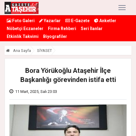
Foto Galeri
Yazarlar
E-Gazete
Anketler
Nöbetçi Eczaneler
Firma Rehberi
Seri İlanlar
Etkinlik Takvimi
Biyografiler
Ana Sayfa
SİYASET
Bora Yörükoğlu Ataşehir İlçe
Başkanlığı görevinden istifa etti
11 Mart, 2025, Salı 23:03