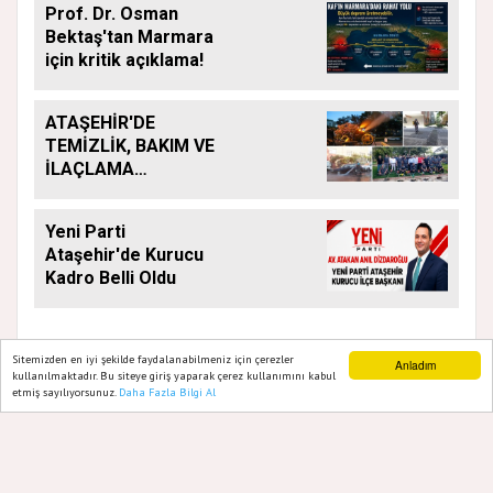
Prof. Dr. Osman
Bektaş'tan Marmara
için kritik açıklama!
ATAŞEHİR'DE
TEMİZLİK, BAKIM VE
İLAÇLAMA
ÇALIŞMALARI
ARALIKSIZ SÜRÜYOR
Yeni Parti
Ataşehir'de Kurucu
Kadro Belli Oldu
Sitemizden en iyi şekilde faydalanabilmeniz için çerezler
Anladım
kullanılmaktadır. Bu siteye giriş yaparak çerez kullanımını kabul
etmiş sayılıyorsunuz.
Daha Fazla Bilgi Al
Ana Sayfa
Web TV
Foto Galeri
Yazarlar
GAZETE ATAŞEHIR 2020
Yazılım |
Onemsoft
Künye
Gizlilik Politikası
Hakkımızda
Sitene Ekle
İletişim