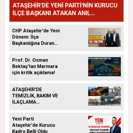
ATAŞEHİR'DE YENİ PARTİ'NİN KURUCU
İLÇE BAŞKANI ATAKAN ANIL
DİZDAROĞLU OLDU
CHP Ataşehir'de Yeni
Dönem: İlçe
Başkanlığına Duran
Acar Atandı
Prof. Dr. Osman
Bektaş'tan Marmara
için kritik açıklama!
ATAŞEHİR'DE
TEMİZLİK, BAKIM VE
İLAÇLAMA
ÇALIŞMALARI
ARALIKSIZ SÜRÜYOR
Yeni Parti
Ataşehir'de Kurucu
Kadro Belli Oldu