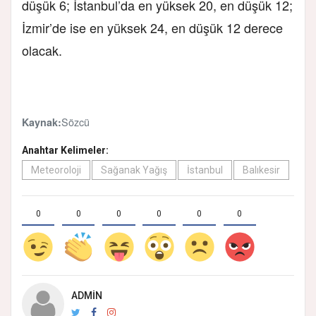
düşük 6; İstanbul’da en yüksek 20, en düşük 12;
İzmir’de ise en yüksek 24, en düşük 12 derece
olacak.
Sözcü
Kaynak:
Anahtar Kelimeler:
Meteoroloji
Sağanak Yağış
İstanbul
Balıkesir
0
0
0
0
0
0
ADMIN