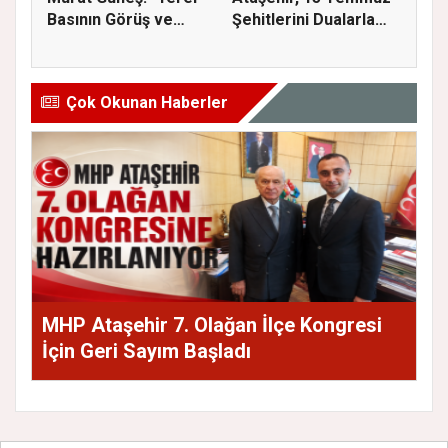
Basının Görüş ve
Şehitlerini Dualarla
Eleştiri...
Andı...
Çok Okunan Haberler
MHP Ataşehir 7. Olağan İlçe Kongresi
İçin Geri Sayım Başladı