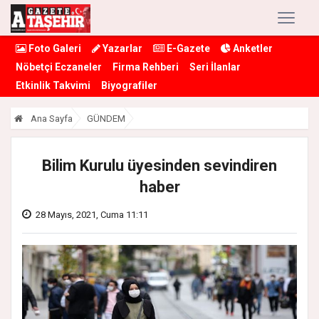
Foto Galeri
Yazarlar
E-Gazete
Anketler
Nöbetçi Eczaneler
Firma Rehberi
Seri İlanlar
Etkinlik Takvimi
Biyografiler
Ana Sayfa
GÜNDEM
Bilim Kurulu üyesinden sevindiren
haber
28 Mayıs, 2021, Cuma 11:11