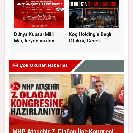
Dünya Kupası Milli
Koç Holding’e Bağlı
Maç heyecanı dev
Otokoç Genel
ekranda A...
Müdürlüğü He...
Çok Okunan Haberler
MHP Ataşehir 7. Olağan İlçe Kongresi