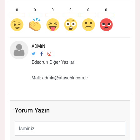
0
0
0
0
0
0
ADMIN
Editörün Diğer Yazıları
Mail:
admin@atasehir.com.tr
Yorum Yazın