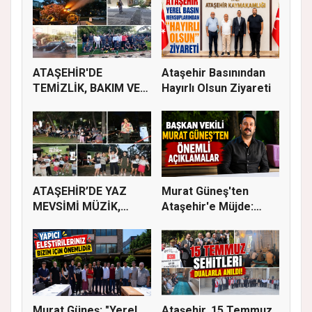
ATAŞEHİR'DE
Ataşehir Basınından
TEMİZLİK, BAKIM VE
Hayırlı Olsun Ziyareti
İLAÇLAMA ÇALIŞ...
ATAŞEHİR’DE YAZ
Murat Güneş'ten
MEVSİMİ MÜZİK,
Ataşehir'e Müjde:
SİNEMA VE ŞENL...
İmar Planla...
Murat Güneş: "Yerel
Ataşehir, 15 Temmuz