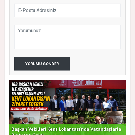
YORUMU GÖNDER
Başkan Vekilleri Kent Lokantası'nda Vatandaşlarla
Dur