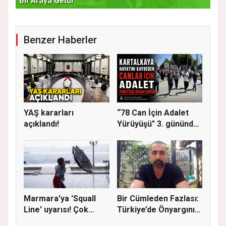
Bir Araya Geldi
Bu
Benzer Haberler
YAŞ kararları
“78 Can İçin Adalet
açıklandı!
Yürüyüşü" 3. gününde
Gere...
Marmara'ya 'Squall
Bir Cümleden Fazlası:
Line' uyarısı! Çok
Türkiye’de Önyargının
kuvvetl...
S...