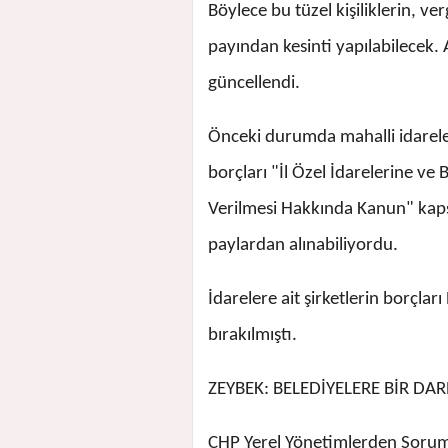
Böylece bu tüzel kişiliklerin, ver
payından kesinti yapılabilecek. 
güncellendi.
Önceki durumda mahalli idareler
borçları "İl Özel İdarelerine ve
Verilmesi Hakkında Kanun" kapsa
paylardan alınabiliyordu.
İdarelere ait şirketlerin borçla
bırakılmıştı.
ZEYBEK: BELEDİYELERE BİR DA
CHP Yerel Yönetimlerden Sorum