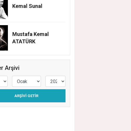
Kemal Sunal
Mustafa Kemal
ATATÜRK
r Arşivi
EHİR BELEDİYESİ’NİN EĞİTİM MATERYAL
EĞİ YENİ DÖNEMDE DE SÜRÜYOR
ARŞIVI GETIR