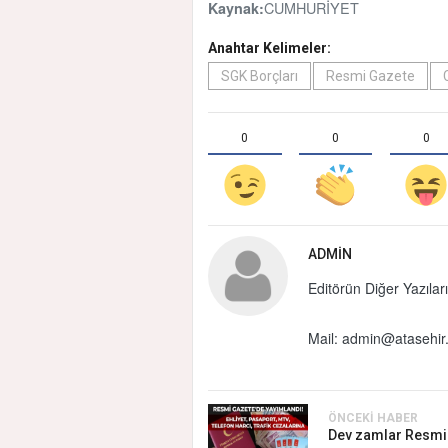
CUMHURİYET
Kaynak:
Anahtar Kelimeler:
SGK Borçları
Resmi Gazete
0
0
0
ADMIN
Editörün Diğer Yazıları
Mail:
admin@atasehir.
ÖNCEKI HABER
Dev zamlar Resmi