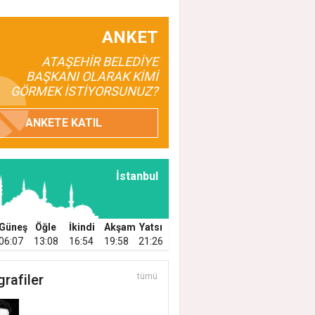
ANKET
ATAŞEHİR BELEDİYE
BAŞKANI OLARAK KİMİ
GÖRMEK İSTİYORSUNUZ?
ANKETE KATIL
İstanbul
Güneş
Öğle
İkindi
Akşam
Yatsı
06:07
13:08
16:54
19:58
21:26
grafiler
tümü