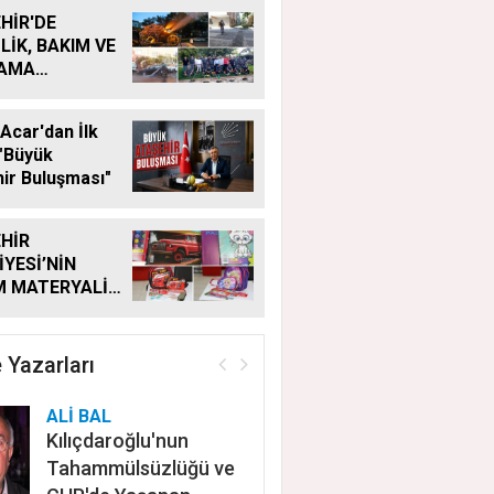
HİR'DE
LİK, BAKIM VE
LAMA
MALARI
KSIZ SÜRÜYOR
Acar'dan İlk
"Büyük
ir Buluşması"
HİR
İYESİ’NİN
M MATERYALİ
Ğİ YENİ
MDE DE
YOR
 Yazarları
ALİ BAL
Kılıçdaroğlu'nun
Tahammülsüzlüğü ve