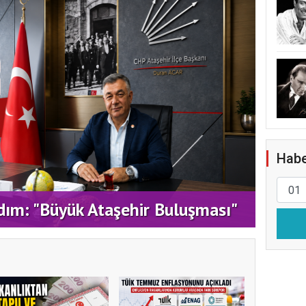
Habe
ATAŞ
dım: "Büyük Ataşehir Buluşması"
DEST