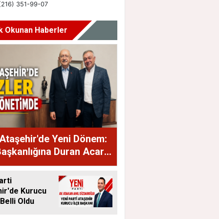
k Okunan Haberler
Ataşehir'de Yeni Dönem:
Başkanlığına Duran Acar
dı
arti
ir'de Kurucu
Belli Oldu