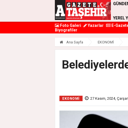
GÜNDE
YEREL 
Foto Galeri
Yazarlar
E-Gazet
Biyografiler
Ana Sayfa
EKONOMİ
Belediyelerde
27 Kasım, 2024, Çarşa
EKONOMİ