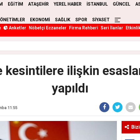
M
EĞİTİM
ATAŞEHİR
YEREL HABER
İSTANBUL
GÜNCEL
A
YÖNETİMLER
EKONOMİ
SAĞLIK
SPOR
SİYASET
e
Anketler
Nöbetçi Eczaneler
Firma Rehberi
Seri İlanlar
Etkinli
 kesintilere ilişkin esasla
yapıldı
mba 11:55
Biz