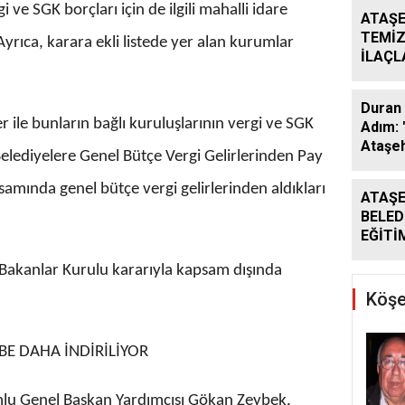
gi ve SGK borçları için de ilgili mahalli idare
ATAŞE
TEMİZ
Ayrıca, karara ekli listede yer alan kurumlar
İLAÇ
ÇALIŞ
ARALI
Duran 
 ile bunların bağlı kuruluşlarının vergi ve SGK
Adım: 
Ataşeh
 Belediyelere Genel Bütçe Vergi Gelirlerinden Pay
mında genel bütçe vergi gelirlerinden aldıkları
ATAŞE
BELED
EĞİTİ
DESTE
rı Bakanlar Kurulu kararıyla kapsam dışında
DÖNE
SÜRÜ
Köşe
RBE DAHA İNDİRİLİYOR
lu Genel Başkan Yardımcısı Gökan Zeybek,