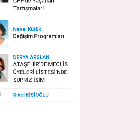
CHP'de Yaşanan
Tartışmalar!
Neval Kütük
Değişim Programları
DERYA ARSLAN
ATAŞEHİR’DE MECLİS
ÜYELERİ LİSTESİ’NDE
SÜPRİZ İSİM
Sibel KİŞİOĞLU
EUROVISION'DA
NELER OLUYOR?