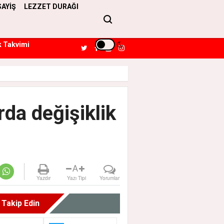
SAYİŞ
LEZZET DURAĞI
k Takvimi
rda değişiklik
A
Yazdır
Yazı Tipi
Yorumlar
i Takip Edin