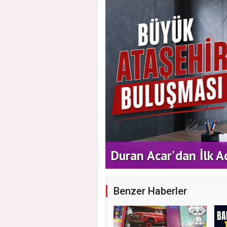
 Vatandaşlarla Bir
Duran Acar'dan İlk A
Benzer Haberler