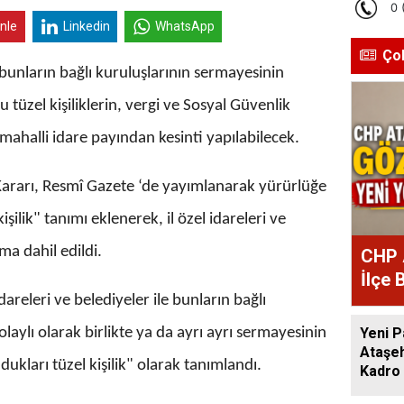
inle
Linkedin
WhatsApp
Ço
e bunların bağlı kuruluşlarının sermayesinin
 tüzel kişiliklerin, vergi ve Sosyal Güvenlik
 mahalli idare payından kesinti yapılabilecek.
ararı, Resmî Gazete ‘de yayımlanarak yürürlüğe
kişilik" tanımı eklenerek, il özel idareleri ve
ma dahil edildi.
CHP 
İlçe 
 idareleri ve belediyeler ile bunların bağlı
Atan
aylı olarak birlikte ya da ayrı ayrı sermayesinin
Yeni P
Ataşeh
ukları tüzel kişilik" olarak tanımlandı.
Kadro 