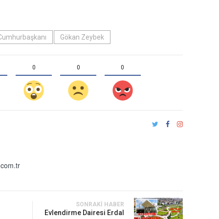
Cumhurbaşkanı
Gökan Zeybek
0
0
0
com.tr
SONRAKI HABER
Evlendirme Dairesi Erdal