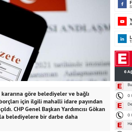
S
A
L
T
kararına göre belediyeler ve bağlı
orçları için ilgili mahalli idare payından
açıldı. CHP Genel Başkan Yardımcısı Gökan
la belediyelere bir darbe daha