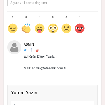
Aşure ve Lokma dağıtımı
0
0
0
0
0
0
ADMIN
Editörün Diğer Yazıları
Mail:
admin@atasehir.com.tr
Yorum Yazın