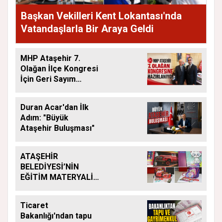
Başkan Vekilleri Kent Lokantası'nda
Vatandaşlarla Bir Araya Geldi
MHP Ataşehir 7.
Olağan İlçe Kongresi
İçin Geri Sayım
Başladı
Duran Acar'dan İlk
Adım: "Büyük
Ataşehir Buluşması"
ATAŞEHİR
BELEDİYESİ’NİN
EĞİTİM MATERYALİ
DESTEĞİ YENİ
DÖNEMDE DE
Ticaret
SÜRÜYOR
Bakanlığı'ndan tapu