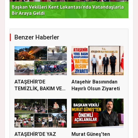
Başkan Vekilleri Kent Lokantası'nda Vatandaşlarla
Dur
Bir Araya Geldi
Bu
Benzer Haberler
ATAŞEHİR'DE
Ataşehir Basınından
TEMİZLİK, BAKIM VE
Hayırlı Olsun Ziyareti
İLAÇLAMA ÇALIŞ...
ATAŞEHİR’DE YAZ
Murat Güneş'ten