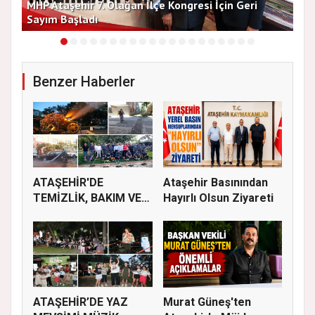
MHP Ataşehir 7. Olağan İlçe Kongresi İçin Geri
Baş
Sayım Başladı
Bir
Benzer Haberler
ATAŞEHİR'DE
Ataşehir Basınından
TEMİZLİK, BAKIM VE
Hayırlı Olsun Ziyareti
İLAÇLAMA ÇALIŞ...
ATAŞEHİR’DE YAZ
Murat Güneş'ten