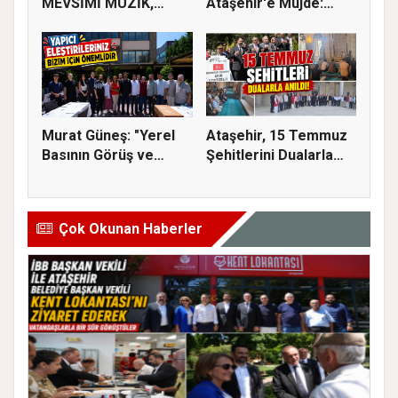
MEVSİMİ MÜZİK,
Ataşehir'e Müjde:
SİNEMA VE ŞENL...
İmar Planla...
Murat Güneş: "Yerel
Ataşehir, 15 Temmuz
Basının Görüş ve
Şehitlerini Dualarla
Eleştiri...
Andı...
Çok Okunan Haberler