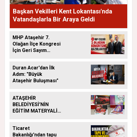
Başkan Vekilleri Kent Lokantası'nda
Vatandaşlarla Bir Araya Geldi
MHP Ataşehir 7.
Olağan İlçe Kongresi
İçin Geri Sayım
Başladı
Duran Acar'dan İlk
Adım: "Büyük
Ataşehir Buluşması"
ATAŞEHİR
BELEDİYESİ’NİN
EĞİTİM MATERYALİ
DESTEĞİ YENİ
DÖNEMDE DE
Ticaret
SÜRÜYOR
Bakanlığı'ndan tapu