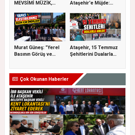
MEVSİMİ MÜZİK,
Ataşehir'e Müjde:
SİNEMA VE ŞENL...
İmar Planla...
Murat Güneş: "Yerel
Ataşehir, 15 Temmuz
Basının Görüş ve
Şehitlerini Dualarla
Eleştiri...
Andı...
Çok Okunan Haberler