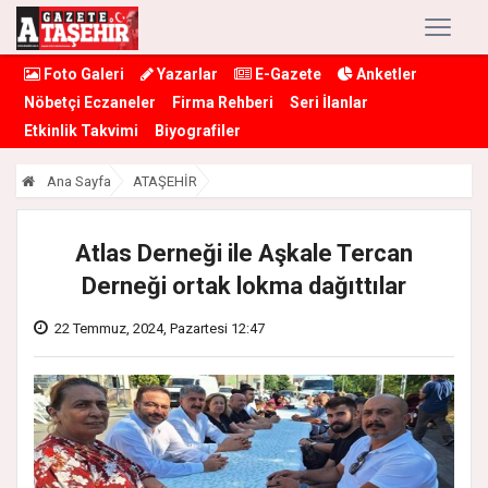
Foto Galeri
Yazarlar
E-Gazete
Anketler
Nöbetçi Eczaneler
Firma Rehberi
Seri İlanlar
Etkinlik Takvimi
Biyografiler
Ana Sayfa
ATAŞEHİR
Atlas Derneği ile Aşkale Tercan
Derneği ortak lokma dağıttılar
22 Temmuz, 2024, Pazartesi 12:47