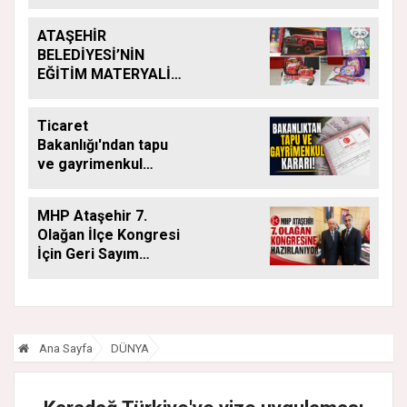
ATAŞEHİR
BELEDİYESİ’NİN
EĞİTİM MATERYALİ
DESTEĞİ YENİ
DÖNEMDE DE
Ticaret
SÜRÜYOR
Bakanlığı'ndan tapu
ve gayrimenkul
kararı: Bu kritik adımı
atlayan satış
MHP Ataşehir 7.
yapamayacak
Olağan İlçe Kongresi
İçin Geri Sayım
Başladı
Ana Sayfa
DÜNYA