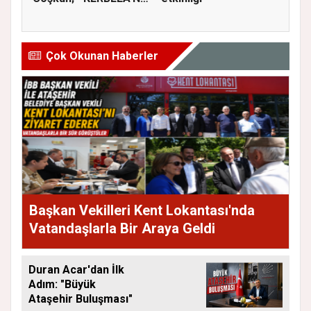
YASI, ADALETİN VE
HA...
Çok Okunan Haberler
Başkan Vekilleri Kent Lokantası'nda
Vatandaşlarla Bir Araya Geldi
Duran Acar'dan İlk
Adım: "Büyük
Ataşehir Buluşması"