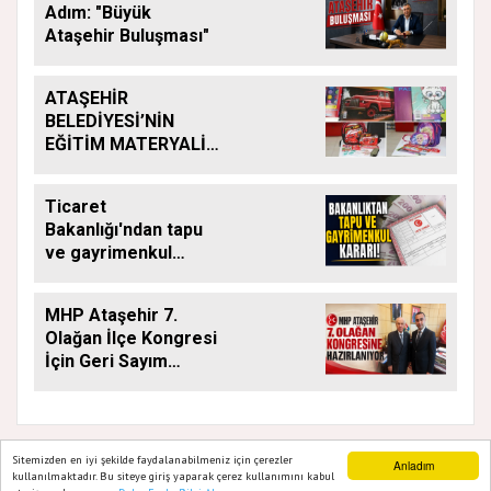
Adım: "Büyük
Ataşehir Buluşması"
ATAŞEHİR
BELEDİYESİ’NİN
EĞİTİM MATERYALİ
DESTEĞİ YENİ
DÖNEMDE DE
Ticaret
SÜRÜYOR
Bakanlığı'ndan tapu
ve gayrimenkul
kararı: Bu kritik adımı
atlayan satış
MHP Ataşehir 7.
yapamayacak
Olağan İlçe Kongresi
İçin Geri Sayım
Başladı
Sitemizden en iyi şekilde faydalanabilmeniz için çerezler
Anladım
kullanılmaktadır. Bu siteye giriş yaparak çerez kullanımını kabul