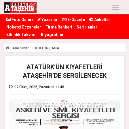
Foto Galeri
Yazarlar
E-Gazete
Anketler
Nöbetçi Eczaneler
Firma Rehberi
Seri İlanlar
Etkinlik Takvimi
Biyografiler
Ana Sayfa
KÜLTÜR SANAT
ATATÜRK’ÜN KIYAFETLERİ
ATAŞEHİR’DE SERGİLENECEK
27 Ekim, 2025, Pazartesi 11:48