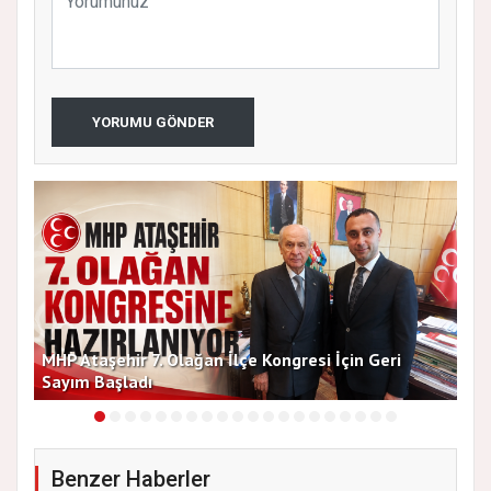
YORUMU GÖNDER
MHP Ataşehir 7. Olağan İlçe Kongresi İçin Geri
Baş
Sayım Başladı
Bir
Benzer Haberler