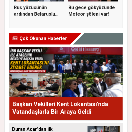
Rus yüzücünün
Bu gece gökyüzünde
ardından Belaruslu
Meteor şöleni var!
spor yönetic...
Çok Okunan Haberler
Başkan Vekilleri Kent Lokantası'nda
Vatandaşlarla Bir Araya Geldi
Duran Acar'dan İlk