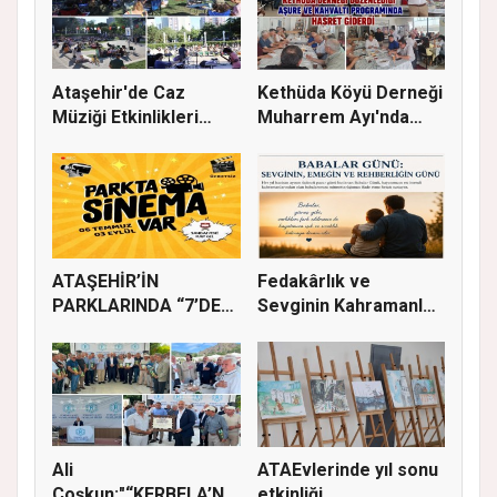
Ataşehir'de Caz
Kethüda Köyü Derneği
Müziği Etkinlikleri
Muharrem Ayı'nda
devam ede...
Gönülle...
ATAŞEHİR’İN
Fedakârlık ve
PARKLARINDA “7’DEN
Sevginin Kahramanları
70’E SİNEMA KE...
Olan Baba...
Ali
ATAEvlerinde yıl sonu
Coşkun;"“KERBELA’NIN
etkinliği