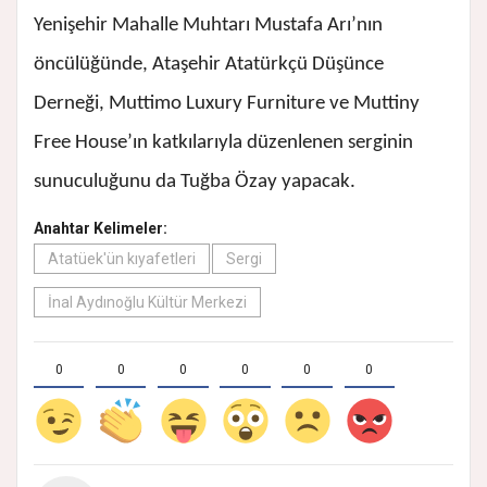
Yenişehir Mahalle Muhtarı Mustafa Arı’nın
öncülüğünde, Ataşehir Atatürkçü Düşünce
Derneği, Muttimo Luxury Furniture ve Muttiny
Free House’ın katkılarıyla düzenlenen serginin
sunuculuğunu da Tuğba Özay yapacak.
Anahtar Kelimeler:
Atatüek'ün kıyafetleri
Sergi
İnal Aydınoğlu Kültür Merkezi
0
0
0
0
0
0