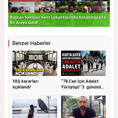
Başkan Vekilleri Kent Lokantası'nda Vatandaşlarla
Dur
Bir Araya Geldi
Bu
Benzer Haberler
YAŞ kararları
“78 Can İçin Adalet
açıklandı!
Yürüyüşü" 3. gününde
Gere...