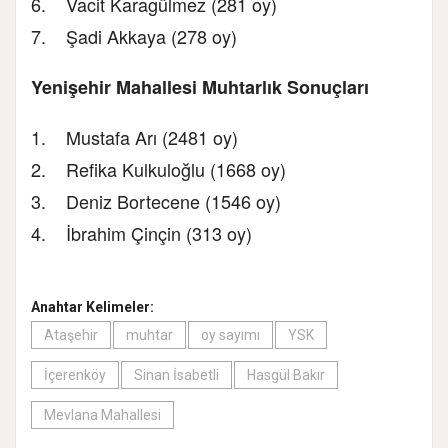
6. Vacit Karagülmez (281 oy)
7. Şadi Akkaya (278 oy)
Yenişehir Mahallesi Muhtarlık Sonuçları
1. Mustafa Arı (2481 oy)
2. Refika Kulkuloğlu (1668 oy)
3. Deniz Bortecene (1546 oy)
4. İbrahim Çinçin (313 oy)
Anahtar Kelimeler:
Ataşehir
muhtar
oy sayımı
YSK
İçerenköy
Sinan İsabetli
Hasgül Bakır
Mevlana Mahallesi