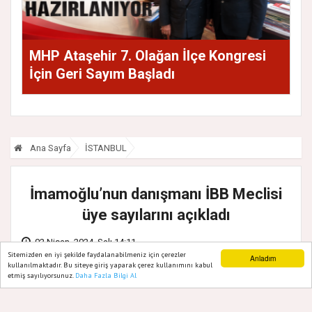
MHP Ataşehir 7. Olağan İlçe Kongresi
İçin Geri Sayım Başladı
Ana Sayfa
İSTANBUL
İmamoğlu’nun danışmanı İBB Meclisi
üye sayılarını açıkladı
02 Nisan, 2024, Salı 14:11
Sitemizden en iyi şekilde faydalanabilmeniz için çerezler
Anladım
kullanılmaktadır. Bu siteye giriş yaparak çerez kullanımını kabul
etmiş sayılıyorsunuz.
Daha Fazla Bilgi Al
Ana Sayfa
Web TV
Foto Galeri
Yazarlar