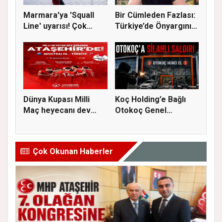
Marmara'ya 'Squall
Bir Cümleden Fazlası:
Line' uyarısı! Çok
Türkiye’de Önyargının
kuvvetl...
S...
Dünya Kupası Milli
Koç Holding’e Bağlı
Maç heyecanı dev
Otokoç Genel
ekranda A...
Müdürlüğü He...
Çok Okunan Haberler