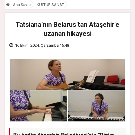
Ana Sayfa
KÜLTÜR SANAT
Tatsiana’nın Belarus’tan Ataşehir’e
uzanan hikayesi
16 Ekim, 2024, Çarşamba 16:48
Bu hafta Ataşehir Belediyesi’nin "Bizim