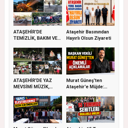
ATAŞEHİR'DE
Ataşehir Basınından
TEMİZLİK, BAKIM VE
Hayırlı Olsun Ziyareti
İLAÇLAMA ÇALIŞ...
ATAŞEHİR’DE YAZ
Murat Güneş'ten
MEVSİMİ MÜZİK,
Ataşehir'e Müjde:
SİNEMA VE ŞENL...
İmar Planla...