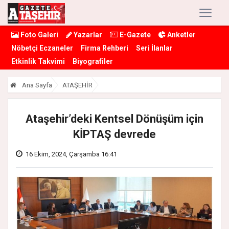
Foto Galeri
Yazarlar
E-Gazete
Anketler
Nöbetçi Eczaneler
Firma Rehberi
Seri İlanlar
Etkinlik Takvimi
Biyografiler
Ana Sayfa
ATAŞEHİR
Ataşehir’deki Kentsel Dönüşüm için
KİPTAŞ devrede
16 Ekim, 2024, Çarşamba 16:41