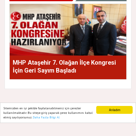
MHP Ataşehir 7. Olağan İlçe Kongresi
İçin Geri Sayım Başladı
Sitemizden en iyi şekilde faydalanabilmeniz için çerezler
Anladım
GAZETE ATAŞEHIR 2020
kullanılmaktadır. Bu siteye giriş yaparak çerez kullanımını kabul
etmiş sayılıyorsunuz.
Daha Fazla Bilgi Al
Ana Sayfa
Web TV
Foto Galeri
Yazarlar
Yazılım |
Onemsoft
Künye
Gizlilik Politikası
Hakkımızda
Sitene Ekle
İletişim