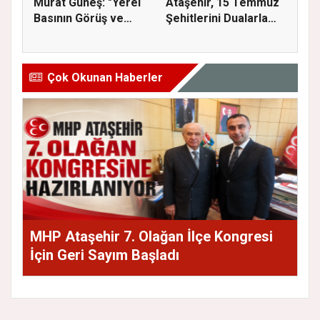
Murat Güneş: "Yerel
Ataşehir, 15 Temmuz
Basının Görüş ve
Şehitlerini Dualarla
Eleştiri...
Andı...
Çok Okunan Haberler
MHP Ataşehir 7. Olağan İlçe Kongresi
İçin Geri Sayım Başladı