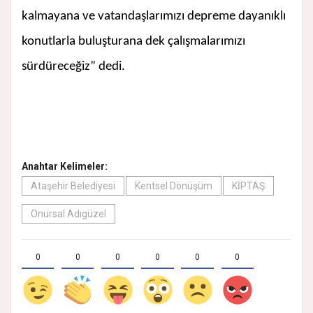
kalmayana ve vatandaşlarımızı depreme dayanıklı
konutlarla buluşturana dek çalışmalarımızı
sürdüreceğiz” dedi.
Anahtar Kelimeler:
Ataşehir Belediyesi
Kentsel Dönüşüm
KİPTAŞ
Onursal Adıgüzel
0
0
0
0
0
0