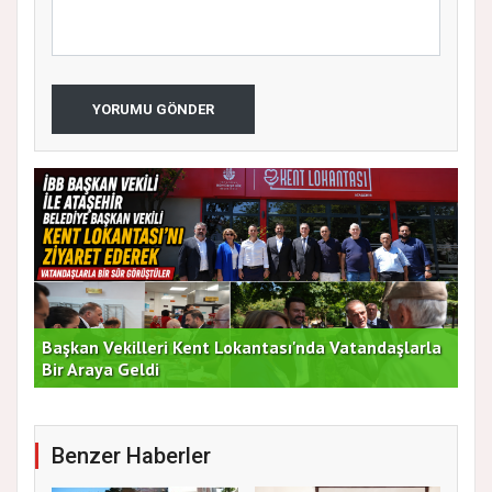
YORUMU GÖNDER
Başkan Vekilleri Kent Lokantası'nda Vatandaşlarla
Dur
Bir Araya Geldi
Bu
Benzer Haberler