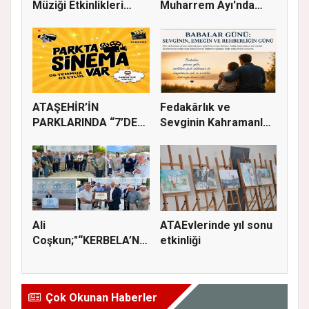
Müziği Etkinlikleri
Muharrem Ayı'nda
devam ede...
Gönülle...
ATAŞEHİR’İN
Fedakârlık ve
PARKLARINDA “7’DEN
Sevginin Kahramanları
70’E SİNEMA KE...
Olan Baba...
Ali
ATAEvlerinde yıl sonu
Coşkun;"“KERBELA’NIN
etkinliği
YASI, ADALETİN VE
HA...
Çok Okunan Haberler