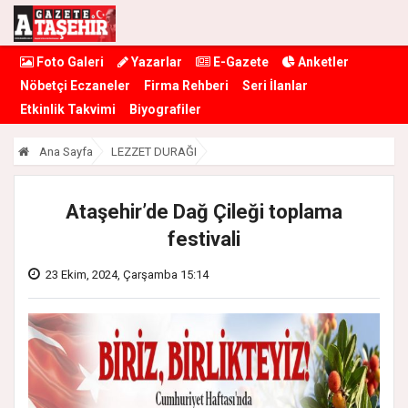
Foto Galeri
Yazarlar
E-Gazete
Anketler
Nöbetçi Eczaneler
Firma Rehberi
Seri İlanlar
Etkinlik Takvimi
Biyografiler
Ana Sayfa
LEZZET DURAĞI
Ataşehir’de Dağ Çileği toplama
festivali
23 Ekim, 2024, Çarşamba 15:14