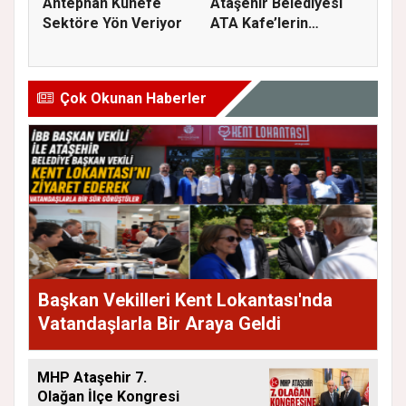
Antephan Künefe
Ataşehir Belediyesi
Sektöre Yön Veriyor
ATA Kafe’lerin
7’incisini...
Çok Okunan Haberler
Başkan Vekilleri Kent Lokantası'nda
Vatandaşlarla Bir Araya Geldi
MHP Ataşehir 7.
Olağan İlçe Kongresi