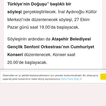
Türkiye’nin Doğuşu” başlıklı bir
gerçekleştirilecek. İnal Aydınoğlu Kültür
söyleşi
Merkezi’nde düzenlenecek söyleşi, 27 Ekim
Pazar günü saat 19.00’da başlayacak.
Söyleşinin ardından da
Ataşehir Belediyesi
Gençlik Senfoni Orkestrası’nın Cumhuriyet
düzenlenecek. Konser saat
Konseri
20.00’de başlayacak.
Kutlamaların resmi tören kısmı,
Sitemizden en iyi şekilde faydalanabilmeniz için çerezler kullanılmaktadır. Bu siteye giriş
yaparak çerez kullanımını kabul etmiş sayılıyorsunuz.
Daha Fazla Bilgi Al
Ana Sayfa
Web TV
Foto Galeri
Cumhuriyetimizin kurucusu Ulu Önder
Atatürk’ün anıtına çelenk sunulmasıyla
başlayacak.
28 Ekim
Çelenk sunma töreni
Pazartesi günü Cumhuriyet Meydanı’nda saat