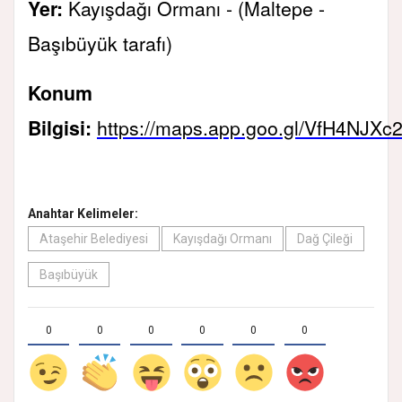
Yer:
Kayışdağı Ormanı - (Maltepe -
Başıbüyük tarafı)
Konum
Bilgisi:
https://maps.app.goo.gl/VfH4NJX
Anahtar Kelimeler:
Ataşehir Belediyesi
Kayışdağı Ormanı
Dağ Çileği
Başıbüyük
0
0
0
0
0
0