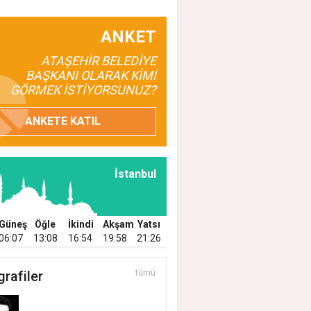
ANKET
ATAŞEHİR BELEDİYE
BAŞKANI OLARAK KİMİ
GÖRMEK İSTİYORSUNUZ?
ANKETE KATIL
İstanbul
ER SAHADA ATAŞEHİR HERGÜN BAKIMDA
Güneş
Öğle
İkindi
Akşam
Yatsı
06:07
13:08
16:54
19:58
21:26
EHİR'DE TEMİZLİK, BAKIM VE İLAÇLAMA
ŞMALARI ARALIKSIZ SÜRÜYOR
grafiler
tümü