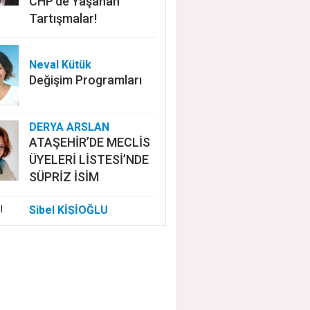
CHP'de Yaşanan
Tartışmalar!
Neval Kütük
Değişim Programları
DERYA ARSLAN
ATAŞEHİR’DE MECLİS
ÜYELERİ LİSTESİ’NDE
SÜPRİZ İSİM
Sibel KİŞİOĞLU
EUROVISION'DA
NELER OLUYOR?