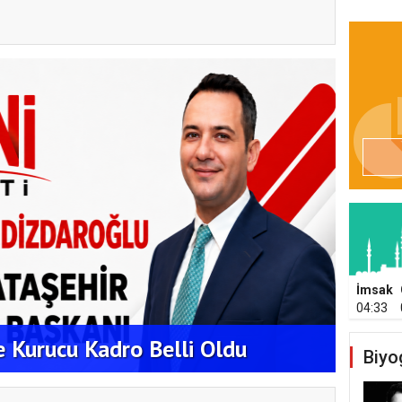
EKİPL
İmsak
04:33
ATAŞ
de Kurucu Kadro Belli Oldu
ÇALI
Biyo