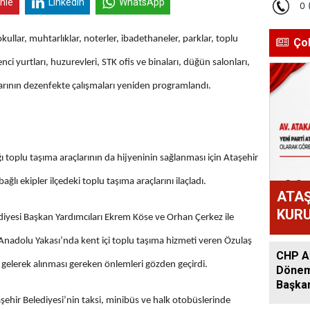
inle
Linkedin
WhatsApp
llar, muhtarlıklar, noterler, ibadethaneler, parklar, toplu
Ço
nci yurtları, huzurevleri, STK ofis ve binaları, düğün salonları,
arının dezenfekte çalışmaları yeniden programlandı.
 toplu taşıma araçlarının da hijyeninin sağlanması için Ataşehir
ğlı ekipler ilçedeki toplu taşıma araçlarını ilaçladı.
ATAŞ
KURU
ediyesi Başkan Yardımcıları Ekrem Köse ve Orhan Çerkez ile
ATAK
Anadolu Yakası’nda kent içi toplu taşıma hizmeti veren Özulaş
OLD
CHP At
ya gelerek alınması gereken önlemleri gözden geçirdi.
Dönem:
Başkan
Acar A
ehir Belediyesi’nin taksi, minibüs ve halk otobüslerinde