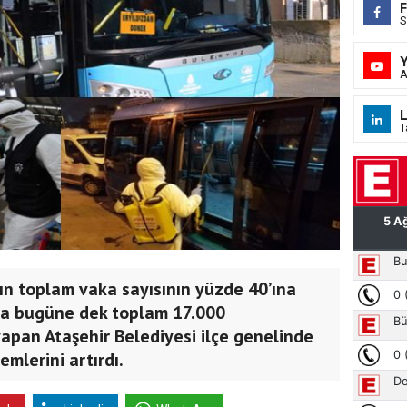
S
A
L
T
nın toplam vaka sayısının yüzde 40’ına
la bugüne dek toplam 17.000
apan Ataşehir Belediyesi ilçe genelinde
emlerini artırdı.