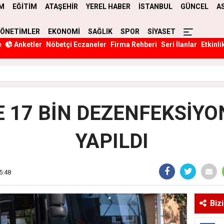
M
EĞİTİM
ATAŞEHİR
YEREL HABER
İSTANBUL
GÜNCEL
A
YÖNETİMLER
EKONOMİ
SAĞLIK
SPOR
SİYASET
e
Anketler
Nöbetçi Eczaneler
Firma Rehberi
Seri İlanlar
Etkinli
E 17 BİN DEZENFEKSİYO
YAPILDI
5:48
Biz