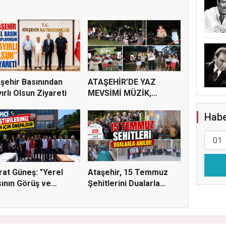
şehir Basınından
ATAŞEHİR’DE YAZ
ırlı Olsun Ziyareti
MEVSİMİ MÜZİK,
SİNEMA VE ŞENL...
Habe
at Güneş: "Yerel
Ataşehir, 15 Temmuz
ının Görüş ve
Şehitlerini Dualarla
tiri...
Andı...