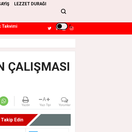
SAYİŞ
LEZZET DURAĞI
k Takvimi
N ÇALIŞMASI
A
Yazdır
Yazı Tipi
Yorumlar
i Takip Edin