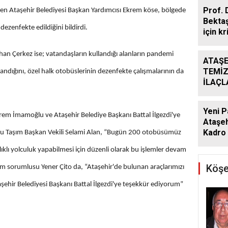
Prof. 
rten Ataşehir Belediyesi Başkan Yardımcısı Ekrem köse, bölgede
Bekta
ezenfekte edildiğini bildirdi.
için kr
han Çerkez ise; vatandaşların kullandığı alanların pandemi
ATAŞE
TEMİZ
çlandığını, özel halk otobüslerinin dezenfekte çalışmalarının da
İLAÇ
ÇALIŞ
ARALI
Yeni P
rem İmamoğlu ve Ataşehir Belediye Başkanı Battal İlgezdi'ye
Ataşeh
Kadro 
oplu Taşım Başkan Vekili Selami Alan, “Bugün 200 otobüsümüz
ıklı yolculuk yapabilmesi için düzenli olarak bu işlemler devam
Köşe
m sorumlusu Yener Çito da, “Ataşehir'de bulunan araçlarımızı
ehir Belediyesi Başkanı Battal İlgezdi'ye teşekkür ediyorum”