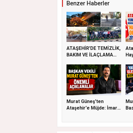
Benzer Haberler
ATAŞEHİR'DE TEMİZLİK,
Ata
BAKIM VE İLAÇLAMA
Hay
ÇALIŞ...
Murat Güneş'ten
Mur
Ataşehir'e Müjde: İmar
Bas
Planla...
Eleş