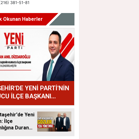
k Okunan Haberler
EHİR'DE YENİ PARTİ'NİN
CU İLÇE BAŞKANI
AN ANIL DİZDAROĞLU
U
aşehir'de Yeni
 İlçe
lığına Duran
tandı