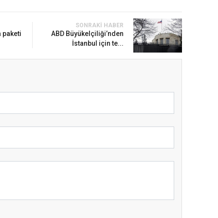
SONRAKI HABER
 paketi
ABD Büyükelçiliği’nden
İstanbul için te...