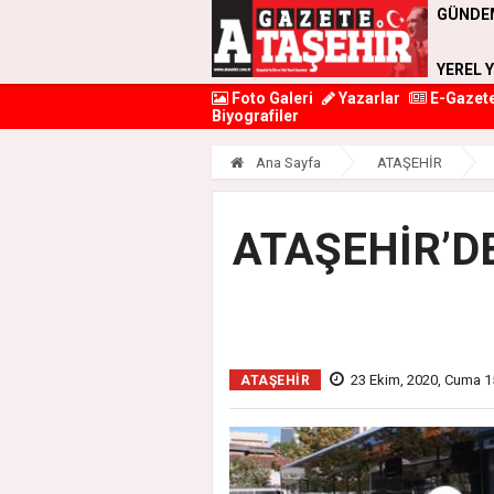
GÜNDE
YEREL 
Foto Galeri
Yazarlar
E-Gazet
Biyografiler
Ana Sayfa
ATAŞEHİR
ATAŞEHİR’D
23 Ekim, 2020, Cuma 1
ATAŞEHİR