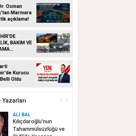
Dr. Osman
ş'tan Marmara
itik açıklama!
HİR'DE
LİK, BAKIM VE
LAMA
MALARI
KSIZ SÜRÜYOR
arti
ir'de Kurucu
Belli Oldu
 Yazarları
ALİ BAL
Kılıçdaroğlu'nun
Tahammülsüzlüğü ve