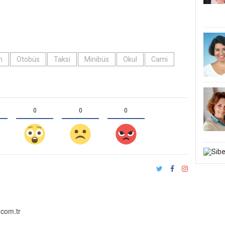
n
Otobüs
Taksi
Minibüs
Okul
Cami
0
0
0
com.tr