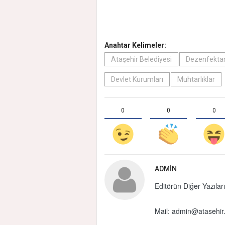
Anahtar Kelimeler:
Ataşehir Belediyesi
Dezenfekta
Devlet Kurumları
Muhtarlıklar
0
0
0
ADMIN
Editörün Diğer Yazıları
Mail:
admin@atasehir.