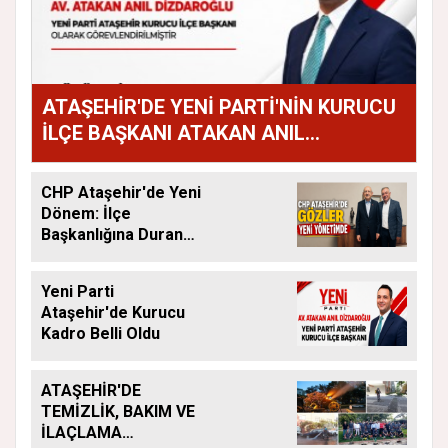
ATAŞEHİR'DE YENİ PARTİ'NİN KURUCU
İLÇE BAŞKANI ATAKAN ANIL
DİZDAROĞLU OLDU
CHP Ataşehir'de Yeni
Dönem: İlçe
Başkanlığına Duran
Acar Atandı
Yeni Parti
Ataşehir'de Kurucu
Kadro Belli Oldu
ATAŞEHİR'DE
TEMİZLİK, BAKIM VE
İLAÇLAMA