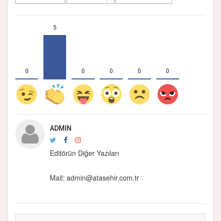
5
0
0
0
0
0
ADMIN
Editörün Diğer Yazıları
Mail:
admin@atasehir.com.tr