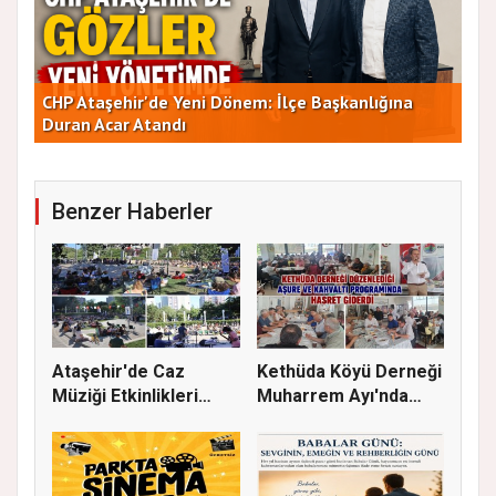
rı:
CHP Ataşehir'de Yeni Dönem: İlçe Başkanlığına
Duran Acar Atandı
Yen
Benzer Haberler
Ataşehir'de Caz
Kethüda Köyü Derneği
Müziği Etkinlikleri
Muharrem Ayı'nda
devam ede...
Gönülle...