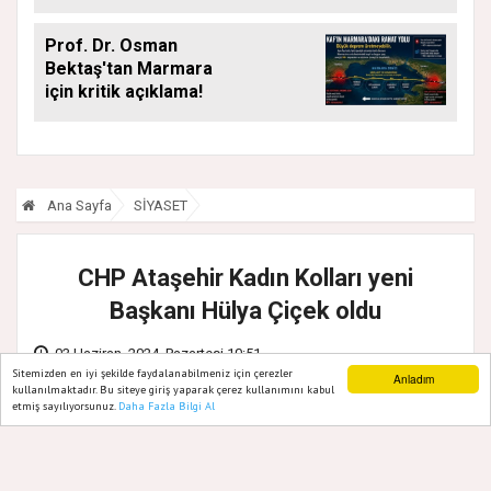
ÇALIŞMALARI
ARALIKSIZ SÜRÜYOR
Prof. Dr. Osman
Bektaş'tan Marmara
için kritik açıklama!
Ana Sayfa
SİYASET
CHP Ataşehir Kadın Kolları yeni
Başkanı Hülya Çiçek oldu
03 Haziran, 2024, Pazartesi 10:51
Sitemizden en iyi şekilde faydalanabilmeniz için çerezler
Anladım
kullanılmaktadır. Bu siteye giriş yaparak çerez kullanımını kabul
etmiş sayılıyorsunuz.
Daha Fazla Bilgi Al
Ana Sayfa
Web TV
Foto Galeri
Yazarlar