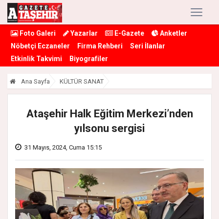
Foto Galeri
Yazarlar
E-Gazete
Anketler
Nöbetçi Eczaneler
Firma Rehberi
Seri İlanlar
Etkinlik Takvimi
Biyografiler
Ana Sayfa
KÜLTÜR SANAT
Ataşehir Halk Eğitim Merkezi’nden
yılsonu sergisi
31 Mayıs, 2024, Cuma 15:15