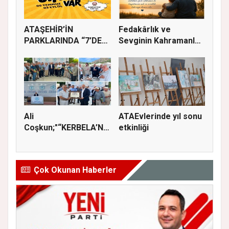
ATAŞEHİR’İN
Fedakârlık ve
PARKLARINDA “7’DEN
Sevginin Kahramanları
70’E SİNEMA KE...
Olan Baba...
Ali
ATAEvlerinde yıl sonu
Coşkun;"“KERBELA’NIN
etkinliği
YASI, ADALETİN VE
HA...
Çok Okunan Haberler