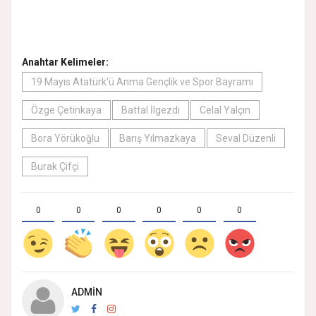
Anahtar Kelimeler:
19 Mayıs Atatürk'ü Anma Gençlik ve Spor Bayramı
Özge Çetinkaya
Battal İlgezdi
Celal Yalçın
Bora Yörükoğlu
Barış Yılmazkaya
Seval Düzenli
Burak Çifçi
0
0
0
0
0
0
ADMIN