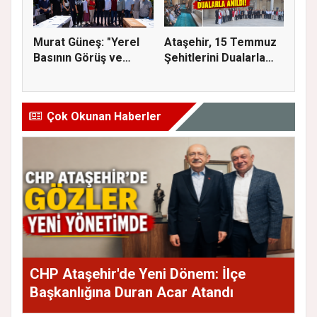
Murat Güneş: "Yerel
Ataşehir, 15 Temmuz
Basının Görüş ve
Şehitlerini Dualarla
Eleştiri...
Andı...
Çok Okunan Haberler
CHP Ataşehir'de Yeni Dönem: İlçe
Başkanlığına Duran Acar Atandı