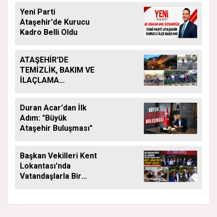
Yeni Parti
Ataşehir'de Kurucu
Kadro Belli Oldu
ATAŞEHİR'DE
TEMİZLİK, BAKIM VE
İLAÇLAMA
ÇALIŞMALARI
ARALIKSIZ SÜRÜYOR
Duran Acar'dan İlk
Adım: "Büyük
Ataşehir Buluşması"
Başkan Vekilleri Kent
Lokantası'nda
Vatandaşlarla Bir
Araya Geldi