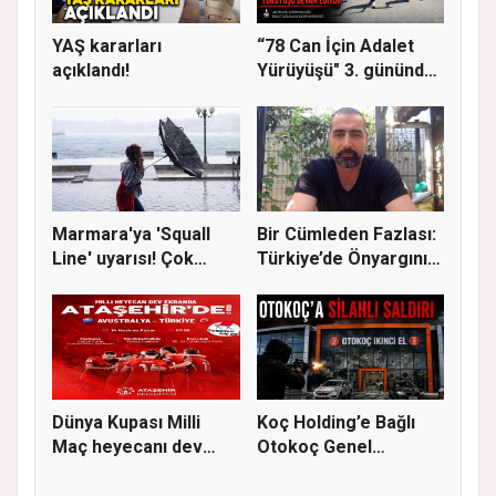
YAŞ kararları
“78 Can İçin Adalet
açıklandı!
Yürüyüşü" 3. gününde
Gere...
Marmara'ya 'Squall
Bir Cümleden Fazlası:
Line' uyarısı! Çok
Türkiye’de Önyargının
kuvvetl...
S...
Dünya Kupası Milli
Koç Holding’e Bağlı
Maç heyecanı dev
Otokoç Genel
ekranda A...
Müdürlüğü He...