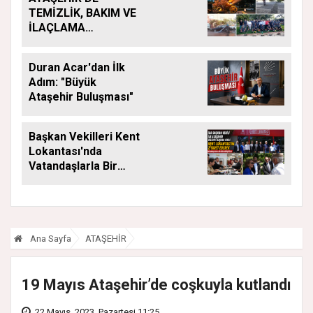
TEMİZLİK, BAKIM VE
İLAÇLAMA
ÇALIŞMALARI
ARALIKSIZ SÜRÜYOR
Duran Acar'dan İlk
Adım: "Büyük
Ataşehir Buluşması"
Başkan Vekilleri Kent
Lokantası'nda
Vatandaşlarla Bir
Araya Geldi
Ana Sayfa
ATAŞEHİR
19 Mayıs Ataşehir’de coşkuyla kutlandı
22 Mayıs, 2023, Pazartesi 11:25