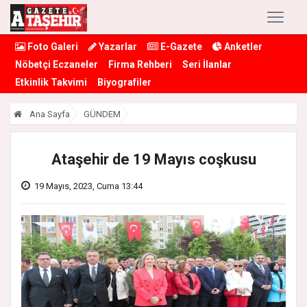
Foto Galeri
Yazarlar
E-Gazete
Anketler
Nöbetçi Eczaneler
Firma Rehberi
Seri İlanlar
Etkinlik Takvimi
Biyografiler
Ana Sayfa
GÜNDEM
Ataşehir de 19 Mayıs coşkusu
19 Mayıs, 2023, Cuma 13:44