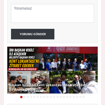
YORUMU GÖNDER
Başkan Vekilleri Kent Lokantası'nda Vatandaşlarla
Dur
Bir Araya Geldi
Bu