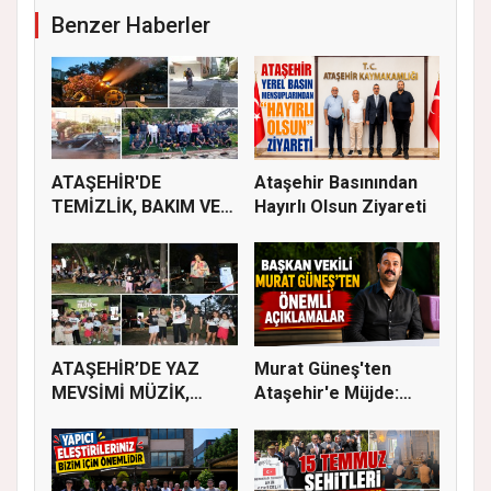
Benzer Haberler
ATAŞEHİR'DE
Ataşehir Basınından
TEMİZLİK, BAKIM VE
Hayırlı Olsun Ziyareti
İLAÇLAMA ÇALIŞ...
ATAŞEHİR’DE YAZ
Murat Güneş'ten
MEVSİMİ MÜZİK,
Ataşehir'e Müjde:
SİNEMA VE ŞENL...
İmar Planla...