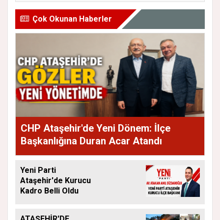
Çok Okunan Haberler
CHP Ataşehir'de Yeni Dönem: İlçe
Başkanlığına Duran Acar Atandı
Yeni Parti
Ataşehir'de Kurucu
Kadro Belli Oldu
ATAŞEHİR'DE