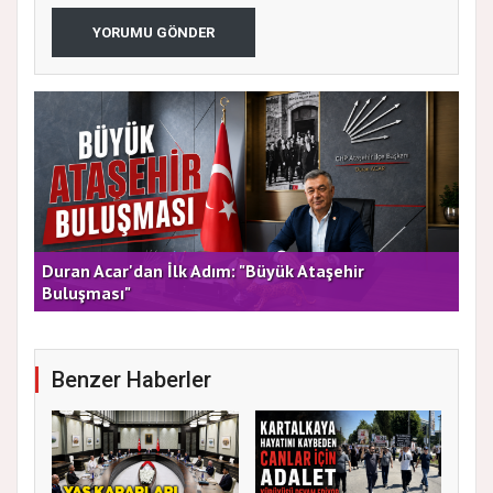
YORUMU GÖNDER
rla
Duran Acar'dan İlk Adım: "Büyük Ataşehir
AT
Buluşması"
DE
Benzer Haberler