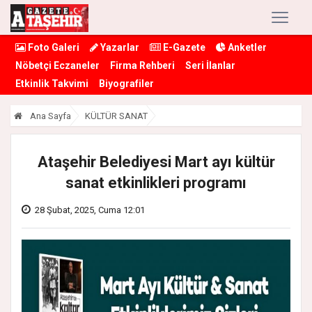
Foto Galeri
Yazarlar
E-Gazete
Anketler
Nöbetçi Eczaneler
Firma Rehberi
Seri İlanlar
Etkinlik Takvimi
Biyografiler
Ana Sayfa
KÜLTÜR SANAT
Ataşehir Belediyesi Mart ayı kültür
sanat etkinlikleri programı
28 Şubat, 2025, Cuma 12:01