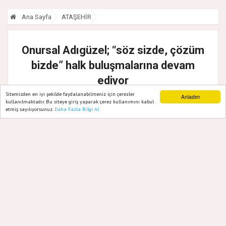
Ana Sayfa
ATAŞEHİR
Onursal Adıgüzel; “söz sizde, çözüm
bizde” halk buluşmalarına devam
ediyor
Sitemizden en iyi şekilde faydalanabilmeniz için çerezler
Anladım
28 Şubat, 2025, Cuma 12:42
kullanılmaktadır. Bu siteye giriş yaparak çerez kullanımını kabul
etmiş sayılıyorsunuz.
Daha Fazla Bilgi Al
Ana Sayfa
Web TV
Foto Galeri
Yazarlar