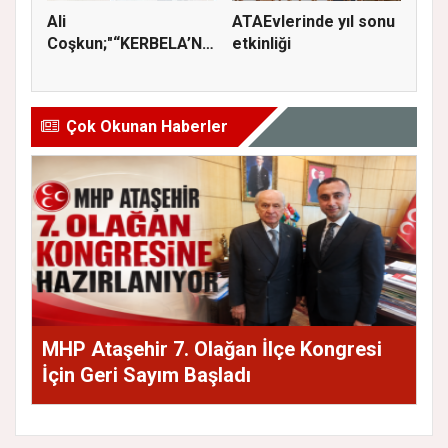
Ali
ATAEvlerinde yıl sonu
Coşkun;"“KERBELA’NIN
etkinliği
YASI, ADALETİN VE
HA...
Çok Okunan Haberler
MHP Ataşehir 7. Olağan İlçe Kongresi
İçin Geri Sayım Başladı