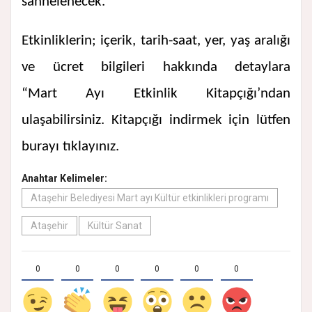
sahnelenecek.
Etkinliklerin; içerik, tarih-saat, yer, yaş aralığı
ve ücret bilgileri hakkında detaylara
“Mart Ayı Etkinlik Kitapçığı’ndan
ulaşabilirsiniz. Kitapçığı indirmek için
lütfen
burayı tıklayınız.
Anahtar Kelimeler:
Ataşehir Belediyesi Mart ayı Kültür etkinlikleri programı
Ataşehir
Kültür Sanat
0
0
0
0
0
0