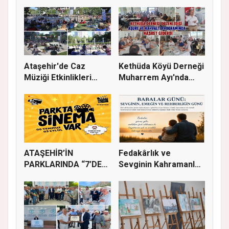
Ataşehir'de Caz
Kethüda Köyü Derneği
Müziği Etkinlikleri
Muharrem Ayı'nda
devam ede...
Gönülle...
ATAŞEHİR’İN
Fedakârlık ve
PARKLARINDA “7’DEN
Sevginin Kahramanları
70’E SİNEMA KE...
Olan Baba...