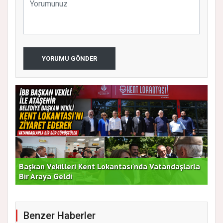
YORUMU GÖNDER
Başkan Vekilleri Kent Lokantası'nda Vatandaşlarla
Dur
Bir Araya Geldi
Bu
Benzer Haberler