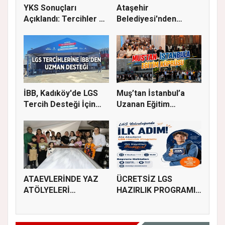
YKS Sonuçları
Ataşehir
Açıklandı: Tercihler 29
Belediyesi'nden
Temmuz'...
Üniversite Tercihi Y...
İBB, Kadıköy'de LGS
Muş’tan İstanbul’a
Tercih Desteği İçin
Uzanan Eğitim
Danı...
Köprüsü
ATAEVLERİNDE YAZ
ÜCRETSİZ LGS
ATÖLYELERİ
HAZIRLIK PROGRAMI
BAŞLIYOR
KAYITLARI BAŞL...