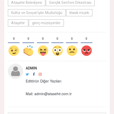
Ataşehir Belediyesi
Gençlik Senfoni Orkestrası
Kültür ve Sosyal İşler Müdürlüğü
klasik müzik
Ataşehir
genç müzisyenler
0
0
0
0
0
0
ADMIN
Editörün Diğer Yazıları
Mail:
admin@atasehir.com.tr