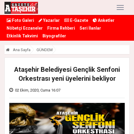
Foto Galeri
Yazarlar
E-Gazete
Anketler
Nöbetçi Eczaneler
Firma Rehberi
Seri İlanlar
Etkinlik Takvimi
Biyografiler
Ana Sayfa
GÜNDEM
Ataşehir Belediyesi Gençlik Senfoni
Orkestrası yeni üyelerini bekliyor
02 Ekim, 2020, Cuma 16:07