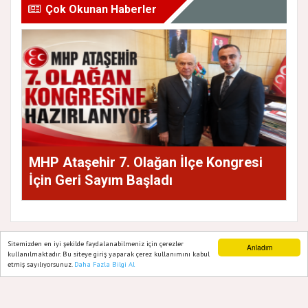
Çok Okunan Haberler
MHP Ataşehir 7. Olağan İlçe Kongresi
İçin Geri Sayım Başladı
Sitemizden en iyi şekilde faydalanabilmeniz için çerezler
Anladım
kullanılmaktadır. Bu siteye giriş yaparak çerez kullanımını kabul
etmiş sayılıyorsunuz.
Daha Fazla Bilgi Al
Ana Sayfa
Web TV
Foto Galeri
Yazarlar
GAZETE ATAŞEHIR 2020
Yazılım |
Onemsoft