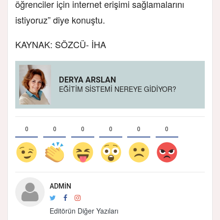
öğrenciler için internet erişimi sağlamalarını
istiyoruz” diye konuştu.
KAYNAK: SÖZCÜ- İHA
DERYA ARSLAN
EĞİTİM SİSTEMİ NEREYE GİDİYOR?
0
0
0
0
0
0
ADMIN
Editörün Diğer Yazıları