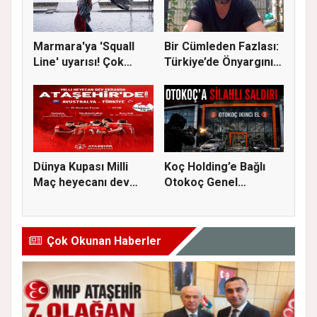
Marmara'ya 'Squall
Bir Cümleden Fazlası:
Line' uyarısı! Çok
Türkiye’de Önyargının
kuvvetl...
S...
Dünya Kupası Milli
Koç Holding’e Bağlı
Maç heyecanı dev
Otokoç Genel
ekranda A...
Müdürlüğü He...
Çok Okunan Haberler