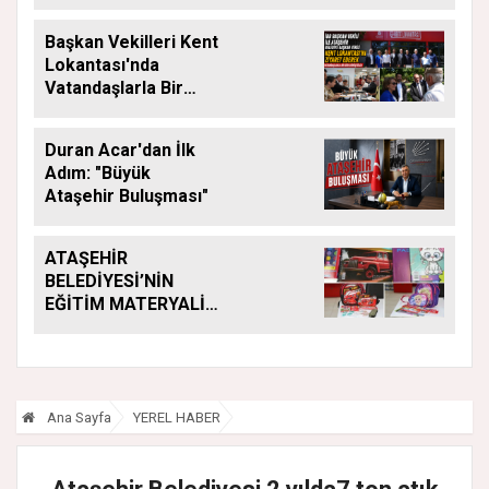
Başkan Vekilleri Kent
Lokantası'nda
Vatandaşlarla Bir
Araya Geldi
Duran Acar'dan İlk
Adım: "Büyük
Ataşehir Buluşması"
ATAŞEHİR
BELEDİYESİ’NİN
EĞİTİM MATERYALİ
DESTEĞİ YENİ
DÖNEMDE DE
SÜRÜYOR
Ana Sayfa
YEREL HABER