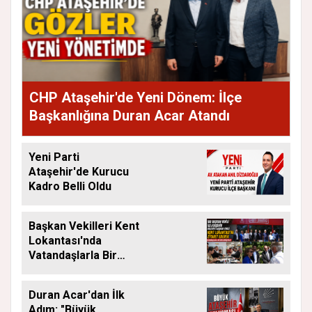
CHP Ataşehir'de Yeni Dönem: İlçe
Başkanlığına Duran Acar Atandı
Yeni Parti
Ataşehir'de Kurucu
Kadro Belli Oldu
Başkan Vekilleri Kent
Lokantası'nda
Vatandaşlarla Bir
Araya Geldi
Duran Acar'dan İlk
Adım: "Büyük