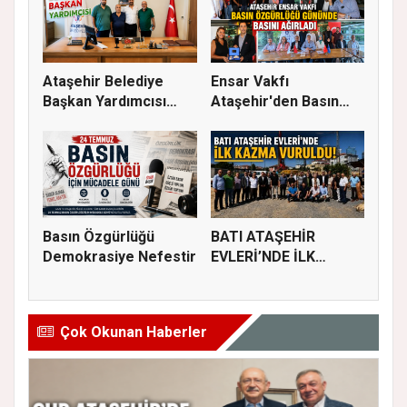
Ataşehir Belediye
Ensar Vakfı
Başkan Yardımcısı
Ataşehir'den Basın
Abubekir...
Buluşması: Eği...
Basın Özgürlüğü
BATI ATAŞEHİR
Demokrasiye Nefestir
EVLERİ’NDE İLK
KAZMA VURULDU
Çok Okunan Haberler