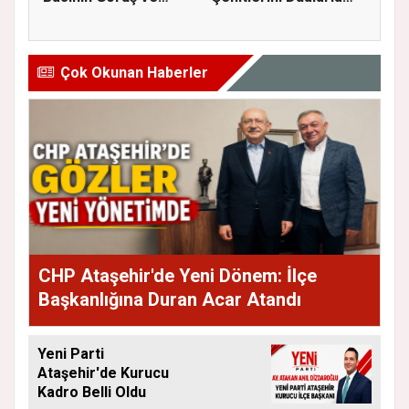
Eleştiri...
Andı...
Çok Okunan Haberler
CHP Ataşehir'de Yeni Dönem: İlçe
Başkanlığına Duran Acar Atandı
Yeni Parti
Ataşehir'de Kurucu
Kadro Belli Oldu