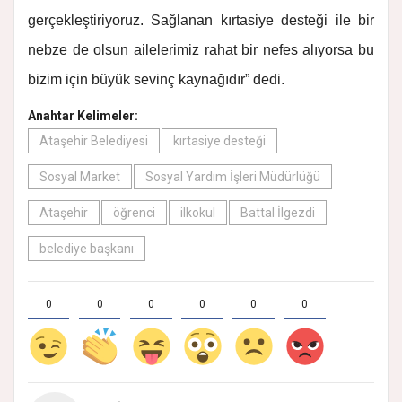
gerçekleştiriyoruz. Sağlanan kırtasiye desteği ile bir
nebze de olsun ailelerimiz rahat bir nefes alıyorsa bu
bizim için büyük sevinç kaynağıdır” dedi.
Anahtar Kelimeler:
Ataşehir Belediyesi
kırtasiye desteği
Sosyal Market
Sosyal Yardım İşleri Müdürlüğü
Ataşehir
öğrenci
ilkokul
Battal İlgezdi
belediye başkanı
0
0
0
0
0
0