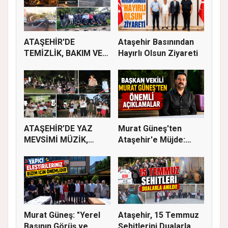
ATAŞEHİR'DE
Ataşehir Basınından
TEMİZLİK, BAKIM VE
Hayırlı Olsun Ziyareti
İLAÇLAMA ÇALIŞ...
ATAŞEHİR’DE YAZ
Murat Güneş'ten
MEVSİMİ MÜZİK,
Ataşehir'e Müjde:
SİNEMA VE ŞENL...
İmar Planla...
Murat Güneş: "Yerel
Ataşehir, 15 Temmuz
Basının Görüş ve
Şehitlerini Dualarla