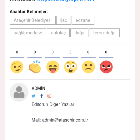
Anahtar Kelimeler:
Ataşehir Belediyesi
ilaç
eczane
sağlık merkezi
atık ilaç
doğa
temiz doğa
0
0
0
0
0
0
ADMIN
Editörün Diğer Yazıları
Mail: admin@atasehir.com.tr