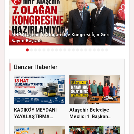
MHP Ataşehir 7. Olağan İlçe Kongresi İçin Geri
Baş
Sayım Başladı
Bir
Benzer Haberler
KADIKÖY MEYDANI
Ataşehir Belediye
YAYALAŞTIRMA
Meclisi 1. Başkan
PROJESİYLE 13 HA...
Vekili Tü...