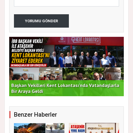
YORUMU GÖNDER
Başkan Vekilleri Kent Lokantası'nda Vatandaşlarla
Dur
Bir Araya Geldi
Bu
Benzer Haberler