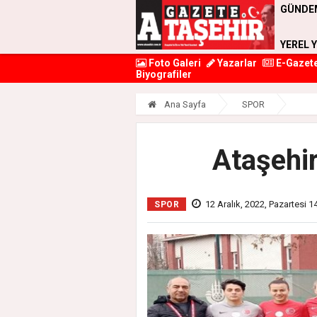
GÜNDE
YEREL 
Foto Galeri
Yazarlar
E-Gazet
Biyografiler
Ana Sayfa
SPOR
Ataşehir
12 Aralık, 2022, Pazartesi 1
SPOR