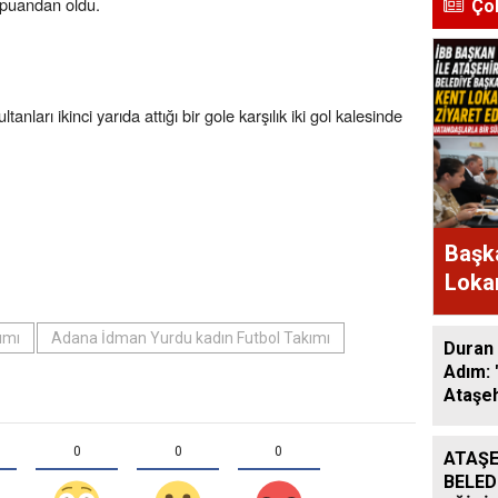
i puandan oldu.
Ço
anları ikinci yarıda attığı bir gole karşılık iki gol kalesinde
Başka
Lokan
Bir A
ımı
Adana İdman Yurdu kadın Futbol Takımı
Duran 
Adım: 
Ataşeh
0
0
0
ATAŞE
BELED