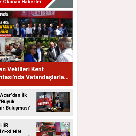
k Okunan Haberler
n Vekilleri Kent
tası'nda Vatandaşlarla
raya Geldi
Acar'dan İlk
"Büyük
ir Buluşması"
HİR
İYESİ’NİN