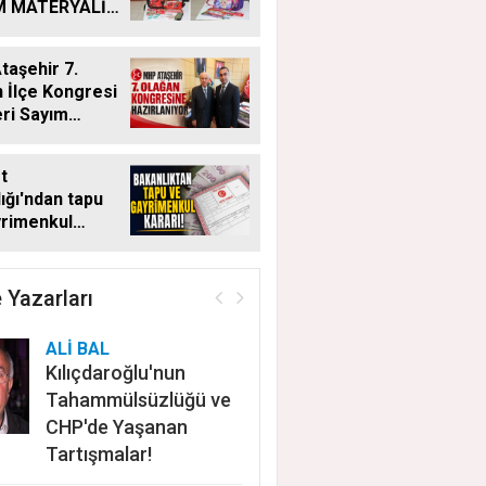
M MATERYALİ
Ğİ YENİ
MDE DE
aşehir 7.
YOR
 İlçe Kongresi
eri Sayım
ı
t
ığı'ndan tapu
yrimenkul
 Bu kritik adımı
n satış
ayacak
 Yazarları
ALİ BAL
Kılıçdaroğlu'nun
Tahammülsüzlüğü ve
CHP'de Yaşanan
Tartışmalar!