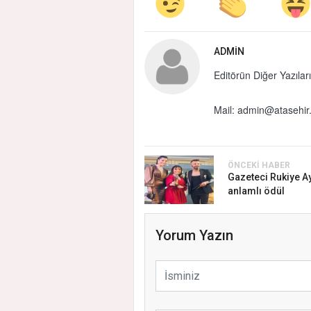
ADMIN
Editörün Diğer Yazıları
Mail:
admin@atasehir.
ÖNCEKI HABER
Gazeteci Rukiye A
anlamlı ödül
Yorum Yazın