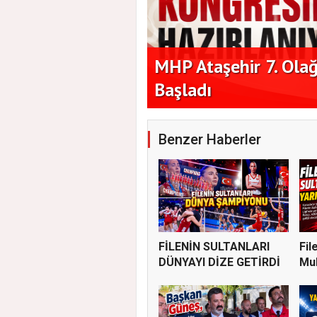
ı'nın Vefatı Büyük
MHP Ataşehir 7. Olağ
Başladı
Benzer Haberler
FİLENİN SULTANLARI
Fil
DÜNYAYI DİZE GETİRDİ
Muh