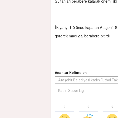
Sultanları berabere kalarak önemli ik
İlk yarıyı 1-0 önde kapatan Ataşehir Sult
görerek maçı 2-2 berabere bitirdi.
Anahtar Kelimeler:
Ataşehir Belediyesi kadın Futbol Tak
Kadın Süper Ligi
0
0
0