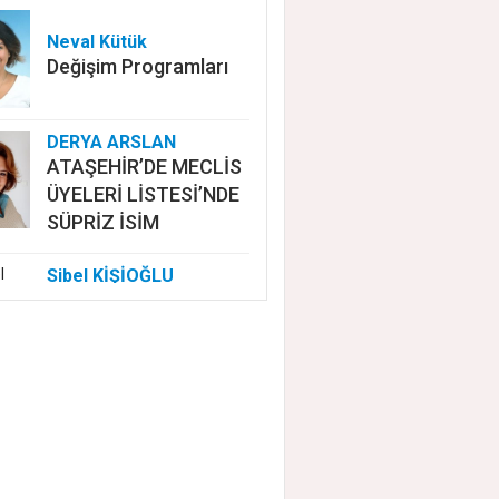
Neval Kütük
Değişim Programları
DERYA ARSLAN
ATAŞEHİR’DE MECLİS
ÜYELERİ LİSTESİ’NDE
SÜPRİZ İSİM
Sibel KİŞİOĞLU
EUROVISION'DA
NELER OLUYOR?