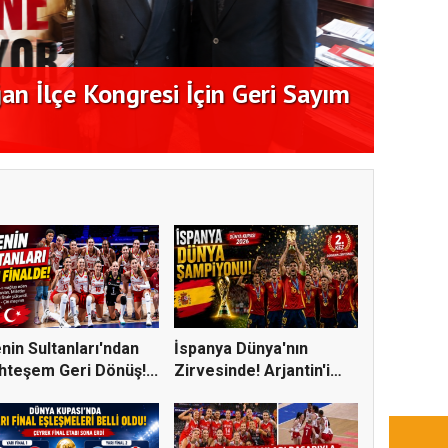
an İlçe Kongresi İçin Geri Sayım
Başka
Araya
enin Sultanları'ndan
İspanya Dünya'nın
teşem Geri Dönüş!...
Zirvesinde! Arjantin'i
Yene...