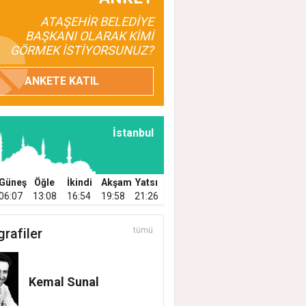
ATAŞEHİR BELEDİYE
BAŞKANI OLARAK KİMİ
GÖRMEK İSTİYORSUNUZ?
ANKETE KATIL
İstanbul
Güneş
Öğle
İkindi
Akşam
Yatsı
06:07
13:08
16:54
19:58
21:26
grafiler
tümü
Kemal Sunal