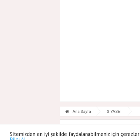
Ana Sayfa
SİYASET
İYİ Parti
Sitemizden en iyi şekilde faydalanabilmeniz için çerezler
Bilgi Al