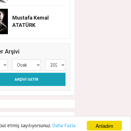
Mustafa Kemal
ATATÜRK
r Arşivi
ARŞIVI GETIR
ı ağırladı
Anladım
bul etmiş sayılıyorsunuz.
Daha Fazla