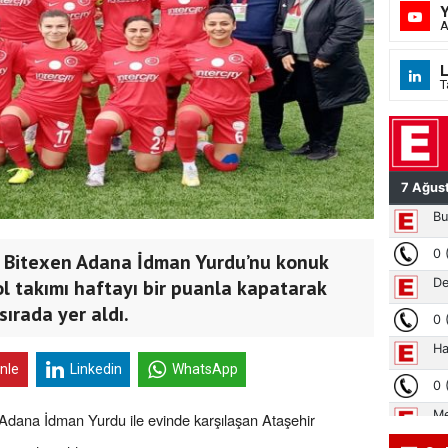
A
L
T
e Bitexen Adana İdman Yurdu’nu konuk
l takımı haftayı bir puanla kapatarak
sırada yer aldı.
inle
Linkedin
WhatsApp
 Adana İdman Yurdu ile evinde karşılaşan Ataşehir