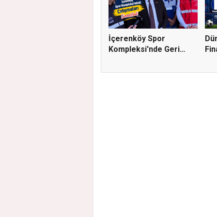
İçerenköy Spor
Dün
Kompleksi'nde Geri
Fin
Sayım Başla...
Eşl.