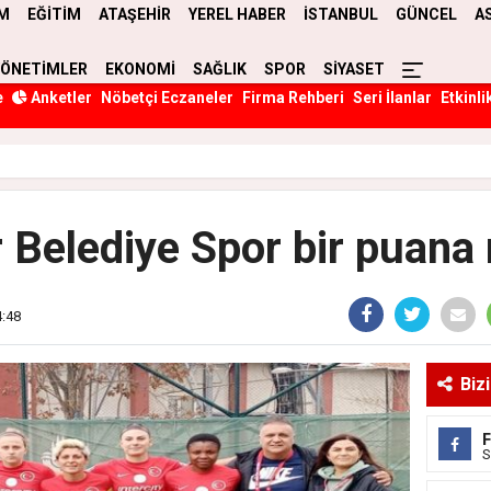
M
EĞİTİM
ATAŞEHİR
YEREL HABER
İSTANBUL
GÜNCEL
A
YÖNETİMLER
EKONOMİ
SAĞLIK
SPOR
SİYASET
e
Anketler
Nöbetçi Eczaneler
Firma Rehberi
Seri İlanlar
Etkinli
 Belediye Spor bir puana 
4:48
Biz
S