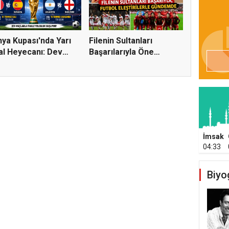
ya Kupası'nda Yarı
Filenin Sultanları
al Heyecanı: Dev
Başarılarıyla Öne
..
Çıkarken...
İmsak
04:33
Biyo