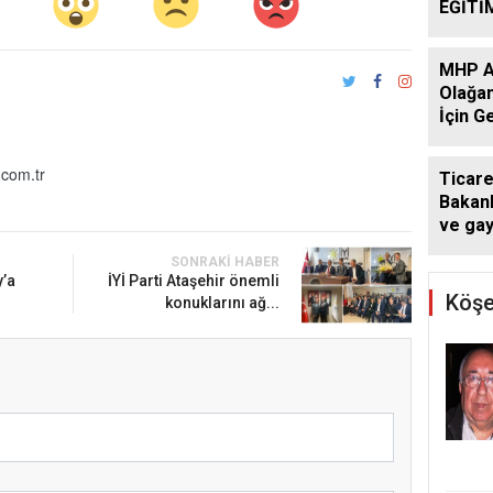
EĞİTİ
DESTE
DÖNE
MHP At
SÜRÜ
Olağan
İçin G
Başlad
com.tr
Ticare
Bakanl
ve ga
kararı:
SONRAKI HABER
atlaya
y’a
İYİ Parti Ataşehir önemli
yapam
Köşe
konuklarını ağ...