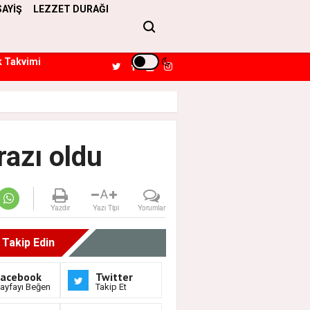
SAYİŞ
LEZZET DURAĞI
k Takvimi
razı oldu
A
Yazdır
Yazı Tipi
Yorumlar
i Takip Edin
Facebook
Twitter
ayfayı Beğen
Takip Et