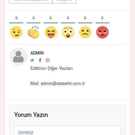
0
0
0
0
0
0
ADMIN
Editörün Diğer Yazıları
Mail:
admin@atasehir.com.tr
Yorum Yazın