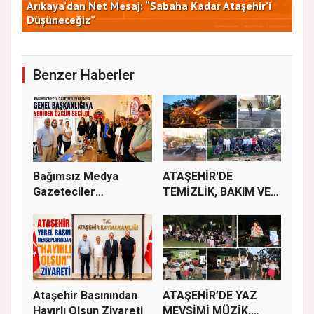
Arıkaya’dan Net Mesaj: “Sabaha Kadar Ataşehir’i
CHP
Düşüneceğiz”
ve 
Benzer Haberler
Bağımsız Medya
ATAŞEHİR'DE
Gazeteciler
TEMİZLİK, BAKIM VE
Derneği’nde Özgün...
İLAÇLAMA ÇALIŞ...
Ataşehir Basınından
ATAŞEHİR’DE YAZ
Hayırlı Olsun Ziyareti
MEVSİMİ MÜZİK,