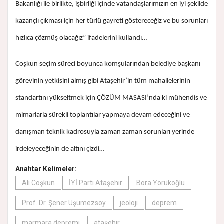
Bakanlığı ile birlikte, işbirliği içinde vatandaşlarımızın en iyi şekilde
kazançlı çıkması için her türlü gayreti göstereceğiz ve bu sorunları
hızlıca çözmüş olacağız” ifadelerini kullandı…
Coşkun seçim süreci boyunca komşularından belediye başkanı
görevinin yetkisini almış gibi Ataşehir’in tüm mahallelerinin
standartını yükseltmek için ÇÖZÜM MASASI’nda ki mühendis ve
mimarlarla sürekli toplantılar yapmaya devam edeceğini ve
danışman teknik kadrosuyla zaman zaman sorunları yerinde
irdeleyeceğinin de altını çizdi…
Anahtar Kelimeler:
Ali Coşkun
İYİ Parti Ataşehir
Bora Yörükoğlu
Prof. Dr. Şener Üşümezsoy
jeoloji
deprem
marmara depremi
ataşehir