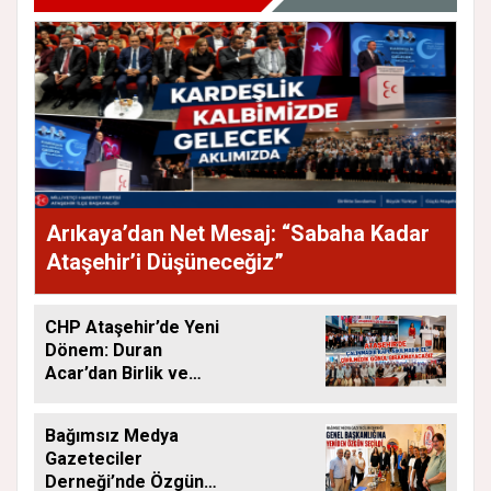
Arıkaya’dan Net Mesaj: “Sabaha Kadar
Ataşehir’i Düşüneceğiz”
CHP Ataşehir’de Yeni
Dönem: Duran
Acar’dan Birlik ve
Saha Mesajı
Bağımsız Medya
Gazeteciler
Derneği’nde Özgün