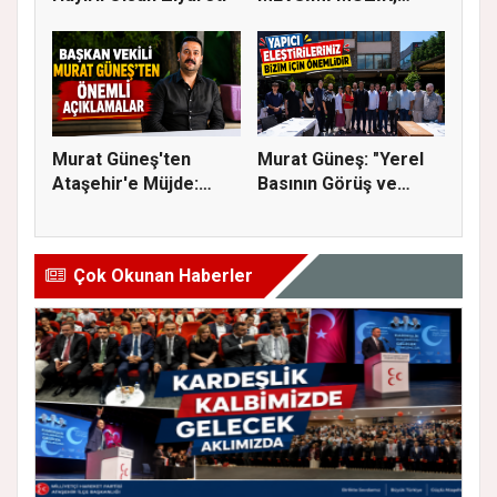
SİNEMA VE ŞENL...
Murat Güneş'ten
Murat Güneş: "Yerel
Ataşehir'e Müjde:
Basının Görüş ve
İmar Planla...
Eleştiri...
Çok Okunan Haberler