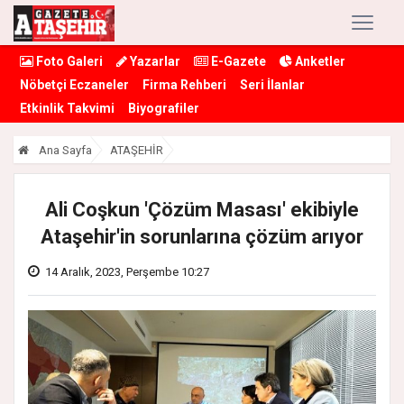
Foto Galeri
Yazarlar
E-Gazete
Anketler
Nöbetçi Eczaneler
Firma Rehberi
Seri İlanlar
Etkinlik Takvimi
Biyografiler
Ana Sayfa
ATAŞEHİR
Ali Coşkun 'Çözüm Masası' ekibiyle
Ataşehir'in sorunlarına çözüm arıyor
14 Aralık, 2023, Perşembe 10:27