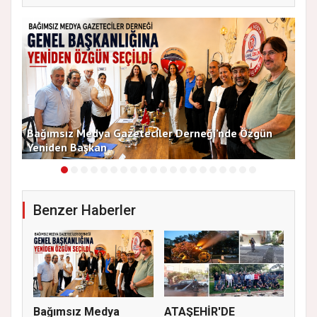
13
Bağımsız Medya Gazeteciler Derneği’nde Özgün
Arı
Yeniden Başkan
Dü
Benzer Haberler
Bağımsız Medya
ATAŞEHİR'DE