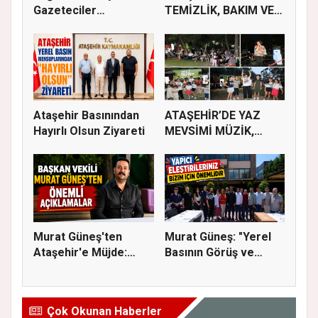
Gazeteciler
TEMİZLİK, BAKIM VE
Derneği’nde Özgün...
İLAÇLAMA ÇALIŞ...
Ataşehir Basınından
ATAŞEHİR’DE YAZ
Hayırlı Olsun Ziyareti
MEVSİMİ MÜZİK,
SİNEMA VE ŞENL...
Murat Güneş'ten
Murat Güneş: "Yerel
Ataşehir'e Müjde:
Basının Görüş ve
İmar Planla...
Eleştiri...
Çok Okunan Haberler