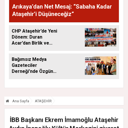
Arıkaya’dan Net Mesaj: “Sabaha Kadar
Ataşehir’i Düşüneceğiz”
CHP Ataşehir’de Yeni
Dönem: Duran
Acar’dan Birlik ve
Saha Mesajı
Bağımsız Medya
Gazeteciler
Derneği’nde Özgün
Yeniden Başkan
Ana Sayfa
ATAŞEHİR
İBB Başkanı Ekrem İmamoğlu Ataşehir