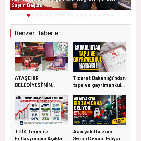
Sayım Başladı
Bir
Benzer Haberler
ATAŞEHİR
Ticaret Bakanlığı'ndan
BELEDİYESİ’NİN
tapu ve gayrimenkul
EĞİTİM MATERYALİ
ka...
DEST...
TÜİK Temmuz
Akaryakıtta Zam
Enflasyonunu Açıkladı:
Serisi Devam Ediyor: