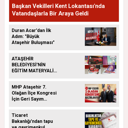
Başkan Vekilleri Kent Lokantası'nda
Vatandaşlarla Bir Araya Geldi
Duran Acar'dan İlk
Adım: "Büyük
Ataşehir Buluşması"
ATAŞEHİR
BELEDİYESİ’NİN
EĞİTİM MATERYALİ
DESTEĞİ YENİ
DÖNEMDE DE
MHP Ataşehir 7.
SÜRÜYOR
Olağan İlçe Kongresi
İçin Geri Sayım
Başladı
Ticaret
Bakanlığı'ndan tapu
ve gayrimenkul