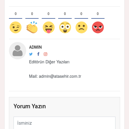
0
0
0
0
0
0
ADMIN
Editörün Diğer Yazıları
Mail: admin@atasehir.com.tr
Yorum Yazın