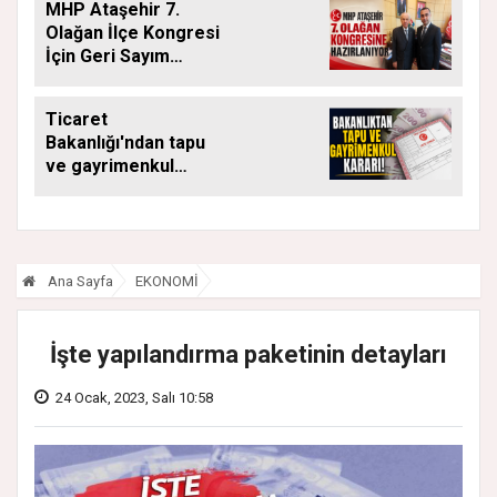
MHP Ataşehir 7.
SÜRÜYOR
Olağan İlçe Kongresi
İçin Geri Sayım
Başladı
Ticaret
Bakanlığı'ndan tapu
ve gayrimenkul
kararı: Bu kritik adımı
atlayan satış
yapamayacak
Ana Sayfa
EKONOMİ
İşte yapılandırma paketinin detayları
24 Ocak, 2023, Salı 10:58