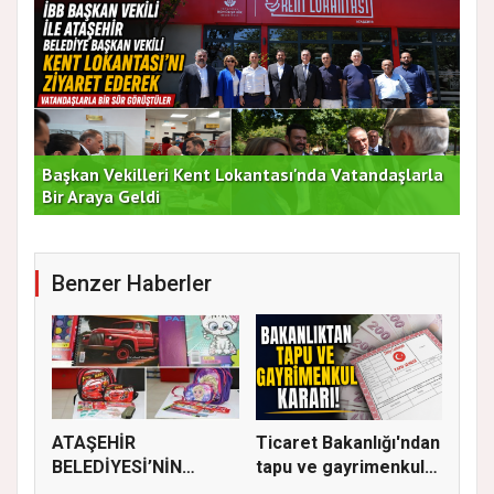
Başkan Vekilleri Kent Lokantası'nda Vatandaşlarla
Dur
Bir Araya Geldi
Bu
Benzer Haberler
ATAŞEHİR
Ticaret Bakanlığı'ndan
BELEDİYESİ’NİN
tapu ve gayrimenkul
EĞİTİM MATERYALİ
ka...