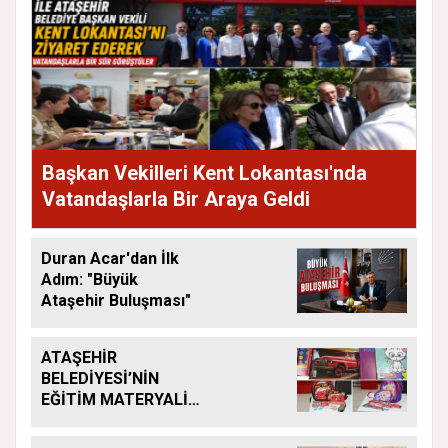
Başkan Vekilleri Kent Lokantası'nda
Vatandaşlarla Bir Araya Geldi
Duran Acar'dan İlk
Adım: "Büyük
Ataşehir Buluşması"
ATAŞEHİR
BELEDİYESİ’NİN
EĞİTİM MATERYALİ
DESTEĞİ YENİ
DÖNEMDE DE