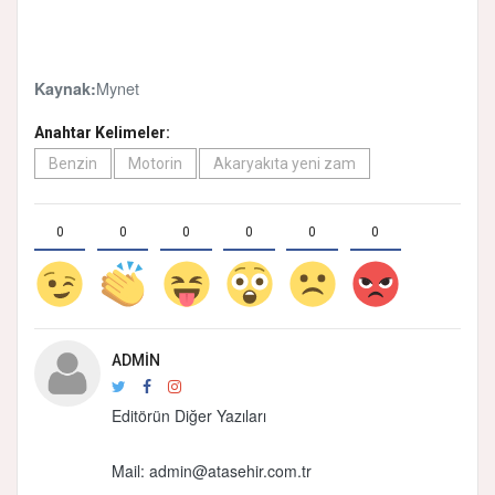
Mynet
Kaynak:
Anahtar Kelimeler:
Benzin
Motorin
Akaryakıta yeni zam
0
0
0
0
0
0
ADMIN
Editörün Diğer Yazıları
Mail:
admin@atasehir.com.tr