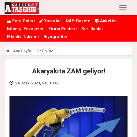
Foto Galeri
Yazarlar
E-Gazete
Anketler
Nöbetçi Eczaneler
Firma Rehberi
Seri İlanlar
Etkinlik Takvimi
Biyografiler
Ana Sayfa
EKONOMİ
Akaryakıta ZAM geliyor!
24 Ocak, 2023, Salı 10:43