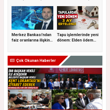
Aylık Artı...
Bu Kez S...
Merkez Bankası'ndan
Tapu işlemlerinde yeni
faiz oranlarına ilişkin
dönem: Elden ödeme
a...
ve...
Çok Okunan Haberler