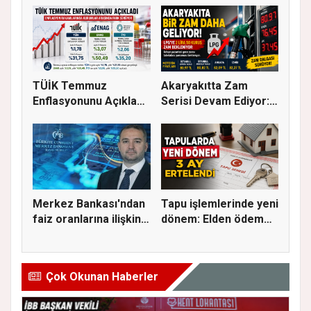
DEST...
TÜİK Temmuz
Akaryakıtta Zam
Enflasyonunu Açıkladı:
Serisi Devam Ediyor:
Aylık Artı...
Bu Kez S...
Merkez Bankası'ndan
Tapu işlemlerinde yeni
faiz oranlarına ilişkin
dönem: Elden ödeme
a...
ve...
Çok Okunan Haberler