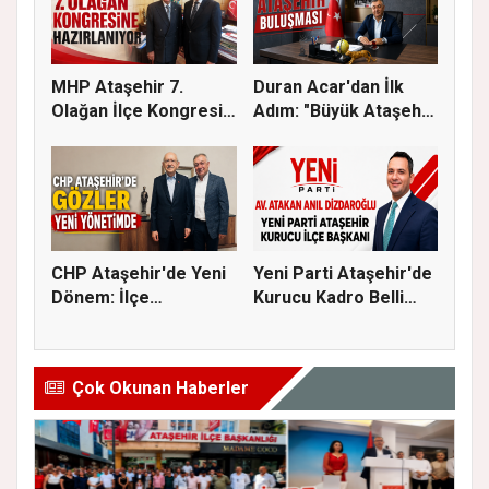
MHP Ataşehir 7.
Duran Acar'dan İlk
Olağan İlçe Kongresi
Adım: "Büyük Ataşehir
İçin Ger...
Bulu...
CHP Ataşehir'de Yeni
Yeni Parti Ataşehir'de
Dönem: İlçe
Kurucu Kadro Belli
Başkanlığına...
Old...
Çok Okunan Haberler