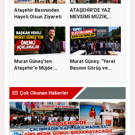
Ataşehir Basınından
ATAŞEHİR’DE YAZ
Hayırlı Olsun Ziyareti
MEVSİMİ MÜZİK,
SİNEMA VE ŞENL...
Murat Güneş'ten
Murat Güneş: "Yerel
Ataşehir'e Müjde:
Basının Görüş ve
İmar Planla...
Eleştiri...
Çok Okunan Haberler