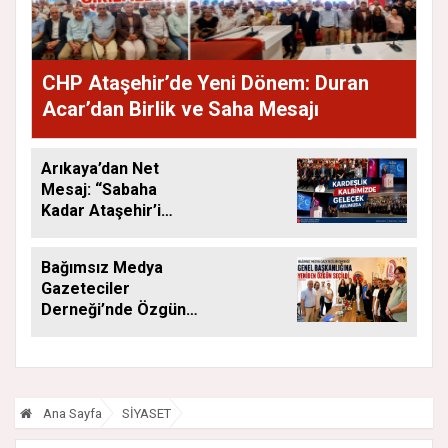
CHP Ataşehir’de Yeni Dönem: Duran
Acar’dan Birlik ve Saha Mesajı
Arıkaya’dan Net
Mesaj: “Sabaha
Kadar Ataşehir’i
Düşüneceğiz”
Bağımsız Medya
Gazeteciler
Derneği’nde Özgün
Yeniden Başkan
Ana Sayfa
SİYASET