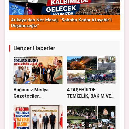
Arıkaya’dan Net Mesaj: “Sabaha Kadar Ataşehir’i
CHP
Düşüneceğiz”
ve 
Benzer Haberler
Bağımsız Medya
ATAŞEHİR'DE
Gazeteciler
TEMİZLİK, BAKIM VE
Derneği’nde Özgün...
İLAÇLAMA ÇALIŞ...