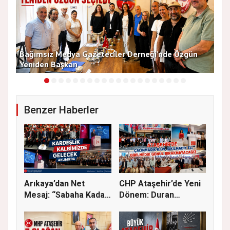
13
Bağımsız Medya Gazeteciler Derneği’nde Özgün
Arı
Yeniden Başkan
Dü
Benzer Haberler
Arıkaya’dan Net
CHP Ataşehir’de Yeni
Mesaj: “Sabaha Kadar
Dönem: Duran
Ataşehir...
Acar’dan Bi...