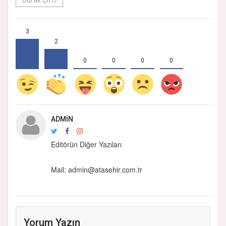
Burak Çifci
3
2
0
0
0
0
ADMIN
Editörün Diğer Yazıları
Mail:
admin@atasehir.com.tr
Yorum Yazın