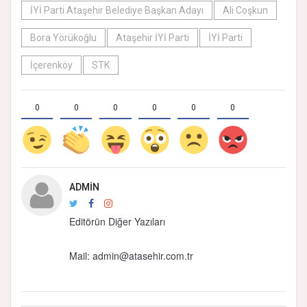
İYİ Parti Ataşehir Belediye Başkan Adayı
Ali Coşkun
Bora Yörükoğlu
Ataşehir İYİ Parti
İYİ Parti
İçerenköy
STK
0
0
0
0
0
0
ADMIN
Editörün Diğer Yazıları
Mail: admin@atasehir.com.tr