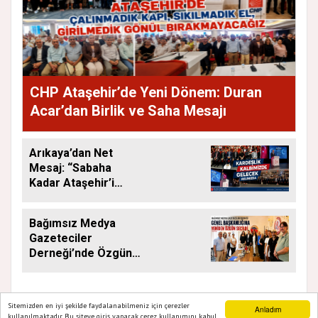
CHP Ataşehir’de Yeni Dönem: Duran
Acar’dan Birlik ve Saha Mesajı
Arıkaya’dan Net
Mesaj: “Sabaha
Kadar Ataşehir’i
Düşüneceğiz”
Bağımsız Medya
Gazeteciler
Derneği’nde Özgün
Yeniden Başkan
Sitemizden en iyi şekilde faydalanabilmeniz için çerezler
Anladım
kullanılmaktadır. Bu siteye giriş yaparak çerez kullanımını kabul