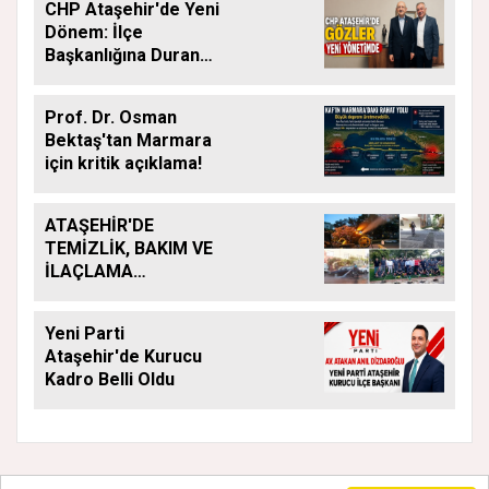
CHP Ataşehir'de Yeni
Dönem: İlçe
Başkanlığına Duran
Acar Atandı
Prof. Dr. Osman
Bektaş'tan Marmara
için kritik açıklama!
ATAŞEHİR'DE
TEMİZLİK, BAKIM VE
İLAÇLAMA
ÇALIŞMALARI
ARALIKSIZ SÜRÜYOR
Yeni Parti
Ataşehir'de Kurucu
Kadro Belli Oldu