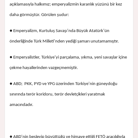
açıklamasıyla halkımız; emperyalizmin karanlık yüzünü bir kez
daha görmüştür. Görülen şudur:
● Emperyalizm, Kurtuluş Savaşı’nda Büyük Atatürk’ün
önderliğinde Türk Milleti’nden yediği şamarı unutamamıştır.
● Emperyalistler, Türkiye’yi parçalama, yıkma, yeni savaşlar içine
çekme hayallerinden vazgeçmemiştir.
● ABD; PKK, PYD ve YPG üzerinden Türkiye’nin güneydoğu
sınırında terör koridoru, terör devletçikleri yaratmak
amacındadır.
● ABD’nin besleyip büyüttüğü ve himaye ettiği FETÖ aracılığıyla