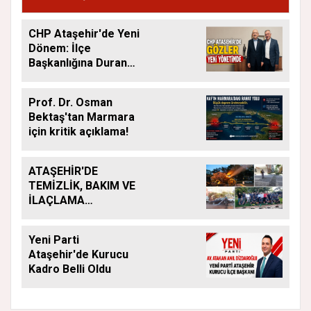
DİZDAROĞLU OLDU
CHP Ataşehir'de Yeni
Dönem: İlçe
Başkanlığına Duran
Acar Atandı
Prof. Dr. Osman
Bektaş'tan Marmara
için kritik açıklama!
ATAŞEHİR'DE
TEMİZLİK, BAKIM VE
İLAÇLAMA
ÇALIŞMALARI
ARALIKSIZ SÜRÜYOR
Yeni Parti
Ataşehir'de Kurucu
Kadro Belli Oldu