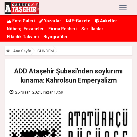
Foto Galeri
Yazarlar
E-Gazete
Anketler
Nöbetçi Eczaneler
Firma Rehberi
Seri İlanlar
Etkinlik Takvimi
Biyografiler
Ana Sayfa
GÜNDEM
ADD Ataşehir Şubesi'nden soykırımı
kınama: Kahrolsun Emperyalizm
25 Nisan, 2021, Pazar 13:59