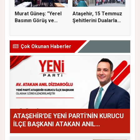
Murat Güneş: "Yerel
Ataşehir, 15 Temmuz
Basının Görüş ve
Şehitlerini Dualarla
Eleştiri...
Andı...
Çok Okunan Haberler
ATAŞEHİR'DE YENİ PARTİ'NİN KURUCU
İLÇE BAŞKANI ATAKAN ANIL
DİZDAROĞLU OLDU