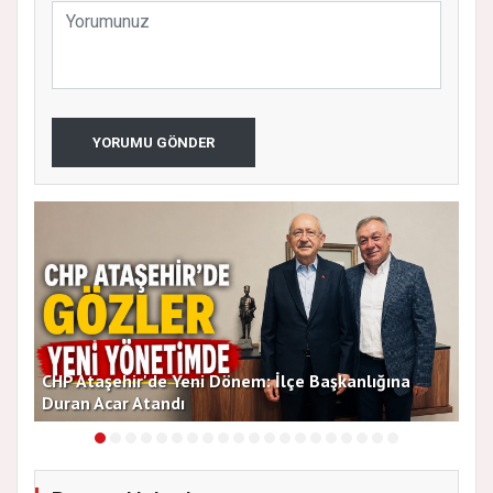
YORUMU GÖNDER
CHP Ataşehir'de Yeni Dönem: İlçe Başkanlığına
Duran Acar Atandı
Yen