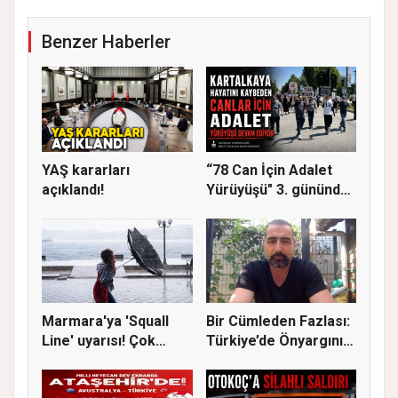
Benzer Haberler
YAŞ kararları
“78 Can İçin Adalet
açıklandı!
Yürüyüşü" 3. gününde
Gere...
Marmara'ya 'Squall
Bir Cümleden Fazlası:
Line' uyarısı! Çok
Türkiye’de Önyargının
kuvvetl...
S...