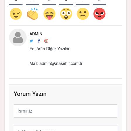
0
0
0
0
0
0
ADMIN
Editörün Diğer Yazıları
Mail:
admin@atasehir.com.tr
Yorum Yazın