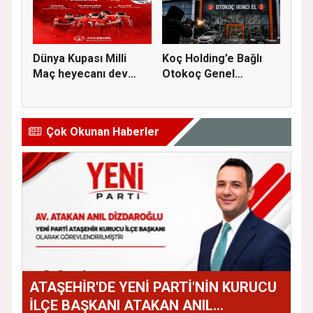
Dünya Kupası Milli
Koç Holding’e Bağlı
Maç heyecanı dev
Otokoç Genel
ekranda A...
Müdürlüğü He...
Çok Okunan Haberler
ATAŞEHİR'DE YENİ PARTİ'NİN KURUCU
İLÇE BAŞKANI ATAKAN ANIL