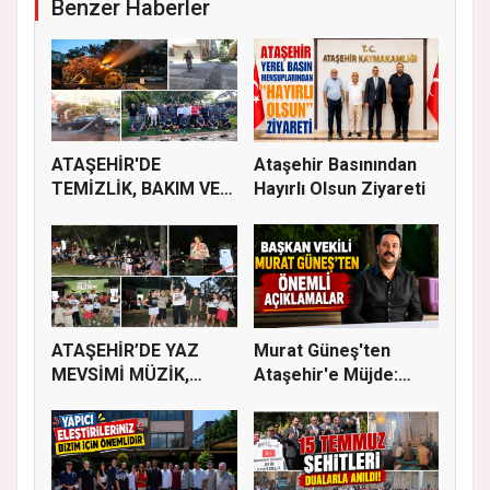
Benzer Haberler
ATAŞEHİR'DE
Ataşehir Basınından
TEMİZLİK, BAKIM VE
Hayırlı Olsun Ziyareti
İLAÇLAMA ÇALIŞ...
ATAŞEHİR’DE YAZ
Murat Güneş'ten
MEVSİMİ MÜZİK,
Ataşehir'e Müjde:
SİNEMA VE ŞENL...
İmar Planla...