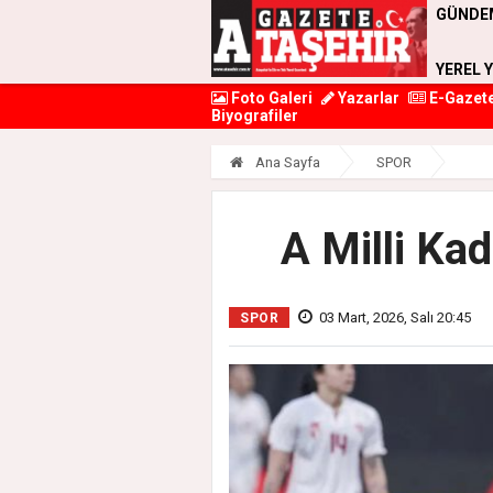
GÜNDE
YEREL 
Foto Galeri
Yazarlar
E-Gazet
Biyografiler
Ana Sayfa
SPOR
A Milli Kad
03 Mart, 2026, Salı 20:45
SPOR