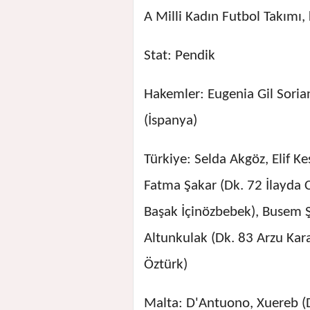
A Milli Kadın Futbol Takımı,
Stat: Pendik
Hakemler: Eugenia Gil Sorian
(İspanya)
Türkiye: Selda Akgöz, Elif K
Fatma Şakar (Dk. 72 İlayda C
Başak İçinözbebek), Busem Ş
Altunkulak (Dk. 83 Arzu Kar
Öztürk)
Malta: D'Antuono, Xuereb (D