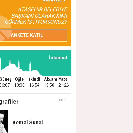
ATAŞEHİR BELEDİYE
BAŞKANI OLARAK KİMİ
GÖRMEK İSTİYORSUNUZ?
ANKETE KATIL
İstanbul
Güneş
Öğle
İkindi
Akşam
Yatsı
06:07
13:08
16:54
19:58
21:26
grafiler
tümü
Kemal Sunal