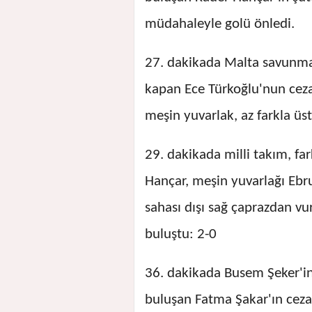
müdahaleyle golü önledi.
27. dakikada Malta savunmas
kapan Ece Türkoğlu'nun ceza
meşin yuvarlak, az farkla üst
29. dakikada milli takım, fa
Hançar, meşin yuvarlağı Ebr
sahası dışı sağ çaprazdan vu
buluştu: 2-0
36. dakikada Busem Şeker'in 
buluşan Fatma Şakar'ın ceza 