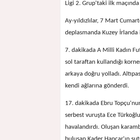
Ligi 2. Grup'taki ilk maçında
Ay-yıldızlılar, 7 Mart Cumar
deplasmanda Kuzey İrlanda i
7. dakikada A Milli Kadın Fu
sol taraftan kullandığı korn
arkaya doğru yolladı. Altıpas
kendi ağlarına gönderdi.
17. dakikada Ebru Topçu'nun 
serbest vuruşta Ece Türkoğlu
havalandırdı. Oluşan karamb
buluşan Kader Hançar'ın şut