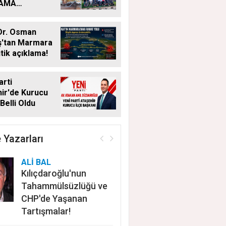
LAMA
MALARI
KSIZ SÜRÜYOR
Dr. Osman
ş'tan Marmara
itik açıklama!
arti
ir'de Kurucu
Belli Oldu
 Yazarları
ALİ BAL
Kılıçdaroğlu'nun
Tahammülsüzlüğü ve
CHP'de Yaşanan
Tartışmalar!