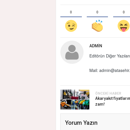
0
0
0
ADMIN
Editörün Diğer Yazıları
Mail:
admin@atasehir.
ÖNCEKI HABER
Akaryakıt fiyatların
zam!
Yorum Yazın