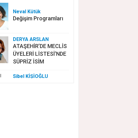
Neval Kütük
Değişim Programları
DERYA ARSLAN
ATAŞEHİR’DE MECLİS
ÜYELERİ LİSTESİ’NDE
SÜPRİZ İSİM
Sibel KİŞİOĞLU
EUROVISION'DA
NELER OLUYOR?