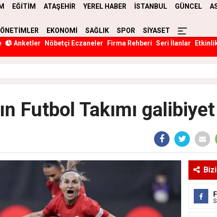
M
EĞİTİM
ATAŞEHİR
YEREL HABER
İSTANBUL
GÜNCEL
A
YÖNETİMLER
EKONOMİ
SAĞLIK
SPOR
SİYASET
e
Anketler
Nöbetçi Eczaneler
Firma Rehberi
Seri İlanlar
Etkinli
ın Futbol Takımı galibiyet 
Biz
S