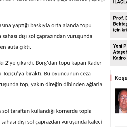
İLAÇ
ÇALIŞ
ARALI
Prof. 
Bekta
ına yaptığı baskıyla orta alanda topu
için kr
 sahası dışı sol çaprazından vuruşunda
Yeni P
en auta çıktı.
Ataşeh
Kadro 
rkı 2'ye çıkardı. Borg'dan topu kapan Kader
u Topçu'ya bıraktı. Bu oyuncunun ceza
Köşe
ruşunda top, yakın direğin dibinden ağlarla
sol taraftan kullandığı kornerde topla
sahası dışı sol çaprazdan vuruşunda kaleci