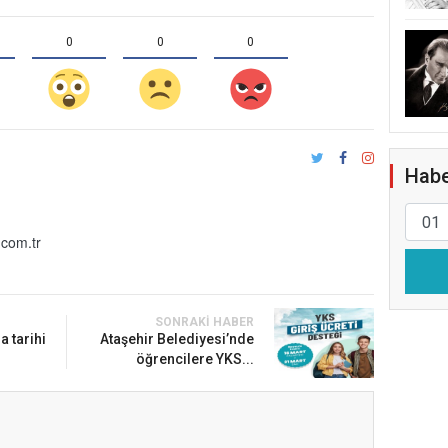
0
0
0
Habe
com.tr
SONRAKI HABER
a tarihi
Ataşehir Belediyesi’nde
öğrencilere YKS...