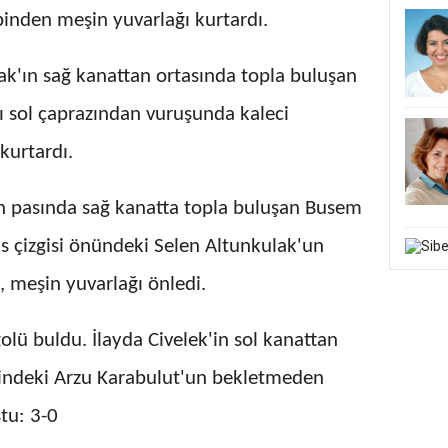
binden meşin yuvarlağı kurtardı.
ak'ın sağ kanattan ortasında topla buluşan
ı sol çaprazından vuruşunda kaleci
kurtardı.
n pasında sağ kanatta topla buluşan Busem
pas çizgisi önündeki Selen Altunkulak'un
 meşin yuvarlağı önledi.
olü buldu. İlayda Civelek'in sol kanattan
erindeki Arzu Karabulut'un bekletmeden
tu: 3-0