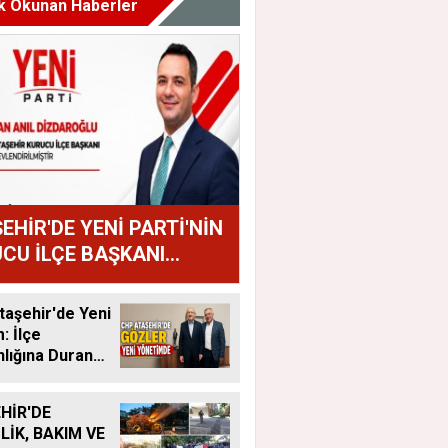
k Okunan Haberler
EHİR'DE YENİ PARTİ'NİN
CU İLÇE BAŞKANI
AN ANIL DİZDAROĞLU
U
aşehir'de Yeni
 İlçe
lığına Duran
tandı
HİR'DE
LİK, BAKIM VE