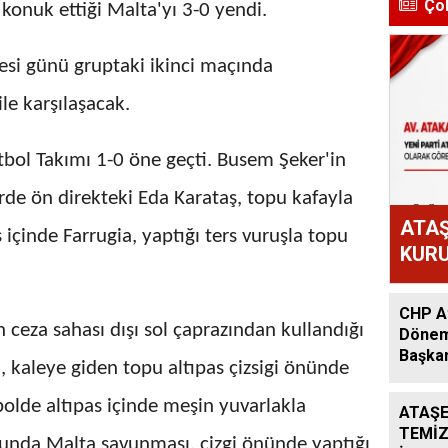
Ço
 konuk ettiği Malta'yı 3-0 yendi.
tesi günü gruptaki ikinci maçında
le karşılaşacak.
tbol Takımı 1-0 öne geçti. Busem Şeker'in
erde ön direkteki Eda Karataş, topu kafayla
ATAŞ
 içinde Farrugia, yaptığı ters vuruşla topu
KURU
ATAK
OLD
CHP At
ceza sahası dışı sol çaprazından kullandığı
Dönem:
Başkan
, kaleye giden topu altıpas çizsigi önünde
Acar A
olde altıpas içinde meşin yuvarlakla
ATAŞE
TEMİZ
unda Malta savunması, çizgi önünde yaptığı