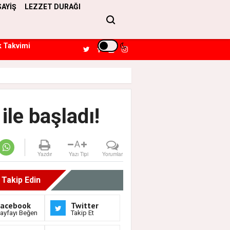
SAYİŞ
LEZZET DURAĞI
k Takvimi
ile başladı!
A
Yazdır
Yazı Tipi
Yorumlar
i Takip Edin
Facebook
Twitter
ayfayı Beğen
Takip Et