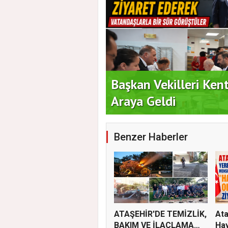
 Vatandaşlarla Bir
Duran Acar'dan İlk A
Benzer Haberler
ATAŞEHİR'DE TEMİZLİK,
Ata
BAKIM VE İLAÇLAMA
Hay