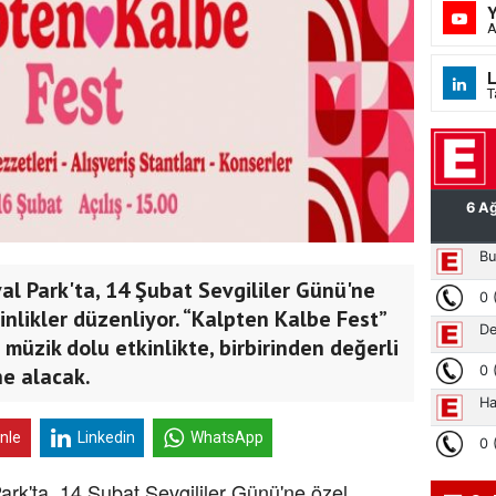
A
L
T
val Park'ta, 14 Şubat Sevgililer Günü'ne
kinlikler düzenliyor. “Kalpten Kalbe Fest”
müzik dolu etkinlikte, birbirinden değerli
ne alacak.
inle
Linkedin
WhatsApp
Park'ta, 14 Şubat Sevgililer Günü'ne özel