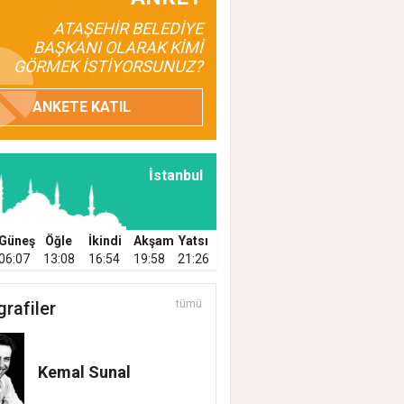
ATAŞEHİR BELEDİYE
BAŞKANI OLARAK KİMİ
GÖRMEK İSTİYORSUNUZ?
ANKETE KATIL
EHİR BELEDİYESİ’NİN EĞİTİM MATERYAL
EĞİ YENİ DÖNEMDE DE SÜRÜYOR
İstanbul
Güneş
Öğle
İkindi
Akşam
Yatsı
06:07
13:08
16:54
19:58
21:26
grafiler
tümü
Kemal Sunal