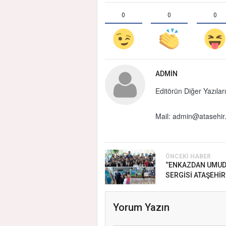
0
0
0
ADMIN
Editörün Diğer Yazıları
Mail:
admin@atasehir.
ÖNCEKI HABER
‘’ENKAZDAN UMUD
SERGİSİ ATAŞEHİR
Yorum Yazın