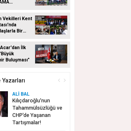
LAMA
MALARI
KSIZ SÜRÜYOR
 Vekilleri Kent
ası'nda
aşlarla Bir
Geldi
Acar'dan İlk
"Büyük
ir Buluşması"
 Yazarları
ALİ BAL
Kılıçdaroğlu'nun
Tahammülsüzlüğü ve
CHP'de Yaşanan
Tartışmalar!