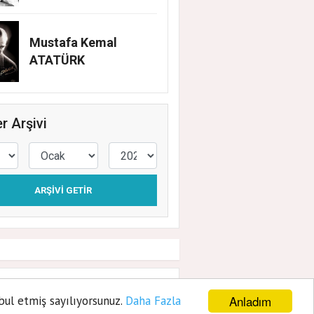
Mustafa Kemal
ATATÜRK
r Arşivi
ARŞIVI GETIR
aşlıyor
Anladım
bul etmiş sayılıyorsunuz.
Daha Fazla