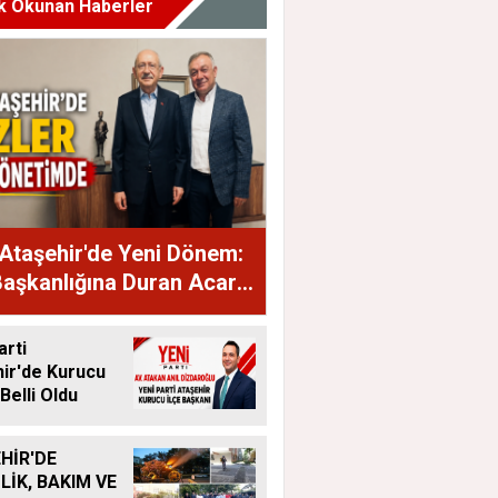
k Okunan Haberler
Ataşehir'de Yeni Dönem:
Başkanlığına Duran Acar
dı
arti
ir'de Kurucu
Belli Oldu
HİR'DE
LİK, BAKIM VE