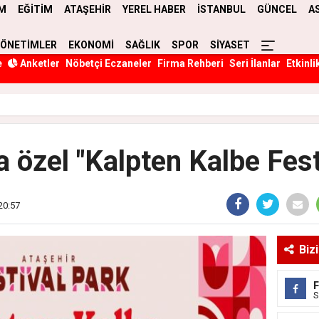
M
EĞİTİM
ATAŞEHİR
YEREL HABER
İSTANBUL
GÜNCEL
A
YÖNETİMLER
EKONOMİ
SAĞLIK
SPOR
SİYASET
e
Anketler
Nöbetçi Eczaneler
Firma Rehberi
Seri İlanlar
Etkinli
a özel "Kalpten Kalbe Fest
20:57
Biz
S