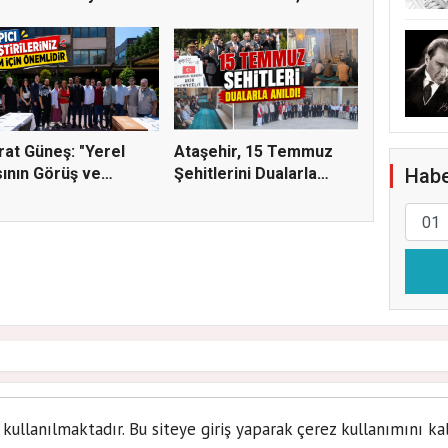
SİNEMA VE ŞENL...
at Güneş: "Yerel
Ataşehir, 15 Temmuz
ının Görüş ve
Şehitlerini Dualarla
Habe
tiri...
Andı...
ir'de Halk Buluşmaları B
 kullanılmaktadır. Bu siteye giriş yaparak çerez kullanımını ka