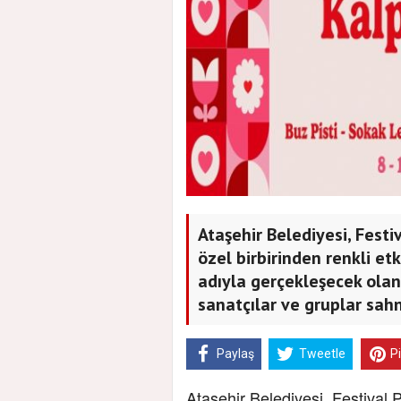
Ataşehir Belediyesi, Festi
özel birbirinden renkli et
adıyla gerçekleşecek olan 
sanatçılar ve gruplar sah
Paylaş
Tweetle
P
Ataşehir Belediyesi, Festival 