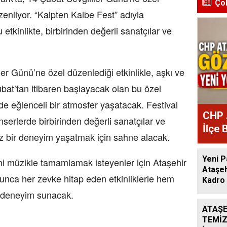
Ço
üzenliyor. “Kalpten Kalbe Fest” adıyla
tkinlikte, birbirinden değerli sanatçılar ve
ler Günü’ne özel düzenlediği etkinlikle, aşkı ve
bat’tan itibaren başlayacak olan bu özel
e eğlenceli bir atmosfer yaşatacak. Festival
CHP 
serlerde birbirinden değerli sanatçılar ve
İlçe 
az bir deneyim yaşatmak için sahne alacak.
Atan
Yeni P
ni müzikle tamamlamak isteyenler için Ataşehir
Ataşeh
unca her zevke hitap eden etkinliklerle hem
Kadro 
ir deneyim sunacak.
ATAŞE
TEMİZ