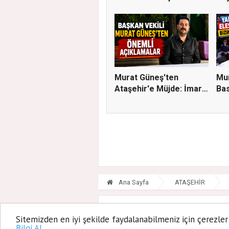
ÇALIŞ...
Murat Güneş'ten
Mur
Ataşehir'e Müjde: İmar
Bas
Planla...
Eleş
Ana Sayfa
ATAŞEHİR
Ataşeh
Sitemizden en iyi şekilde faydalanabilmeniz için çerezler
Bilgi Al