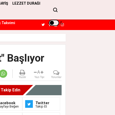
SAYİŞ
LEZZET DURAĞI
k Takvimi
" Başlıyor
A
Yazdır
Yazı Tipi
Yorumlar
i Takip Edin
Facebook
Twitter
ayfayı Beğen
Takip Et