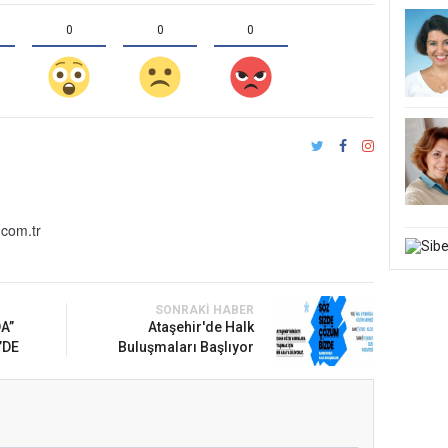
0
0
0
com.tr
SONRAKI HABER
A”
Ataşehir'de Halk
’DE
Buluşmaları Başlıyor