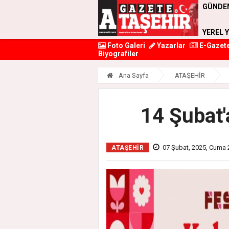
GÜNDE
YEREL 
Foto Galeri
Yazarlar
E-Gazet
Biyografiler
Ana Sayfa
ATAŞEHİR
14 Şubat'
07 Şubat, 2025, Cuma 
ATAŞEHİR