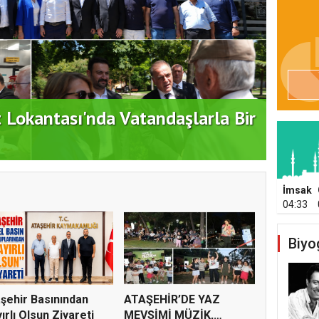
ATAŞ
dım: "Büyük Ataşehir Buluşması"
DEST
İmsak
04:33
Biyo
şehir Basınından
ATAŞEHİR’DE YAZ
ırlı Olsun Ziyareti
MEVSİMİ MÜZİK,