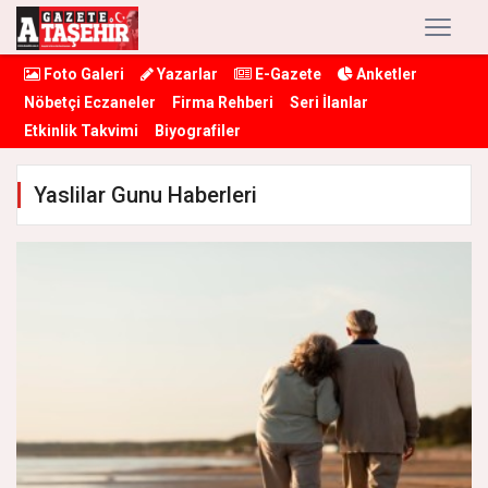
Foto Galeri
Yazarlar
E-Gazete
Anketler
Nöbetçi Eczaneler
Firma Rehberi
Seri İlanlar
Etkinlik Takvimi
Biyografiler
Yaslilar Gunu Haberleri