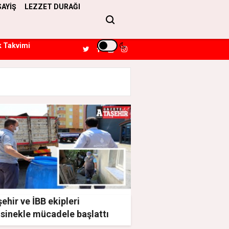
SAYİŞ
LEZZET DURAĞI
k Takvimi
ehir ve İBB ekipleri
isinekle mücadele başlattı