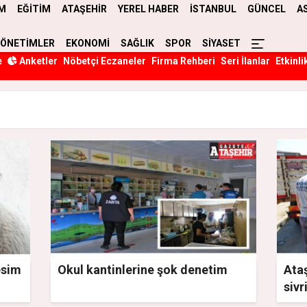
M
EĞİTİM
ATAŞEHİR
YEREL HABER
İSTANBUL
GÜNCEL
A
YÖNETİMLER
EKONOMİ
SAĞLIK
SPOR
SİYASET
e
Anketler
Nöbetçi Eczaneler
Firma Rehberi
Seri İlanlar
Etkinli
esim
Okul kantinlerine şok denetim
Ataş
sivr