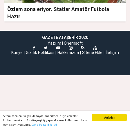
Özlem sona eriyor. Statlar Amatör Futbola
Hazır
GAZETE ATAŞEHIR 2020
Yazılım |
Onemsoft
Künye
Gizlilik Politikası
Hakkımızda
Sitene Ekle
İletişim
Sitemizden en iyi şekilde faydalanabilmeniz için çerezler
Anladım
kullanılmaktadır. Bu siteye giriş yaparak çerez kullanımını kabul
etmiş sayılıyorsunuz.
Daha Fazla Bilgi Al
Ana Sayfa
Web TV
Foto Galeri
Yazarlar