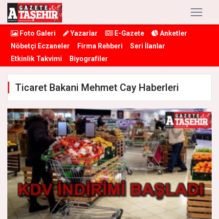
Foto Galeri
Yazarlar
E-Gazete
Anketler
Nöbetçi Eczaneler
Firma Rehberi
Seri İlanlar
Etkinlik Takvimi
Biyografiler
Ticaret Bakani Mehmet Cay Haberleri