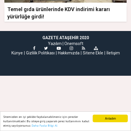
Temel gıda ürünlerinde KDV indirimi kararı
yürürlüğe girdi!
GAZETE ATAŞEHIR 2020
Yazılım |
Onemsoft
Künye
Gizlilik Politikası
Hakkımızda
Sitene Ekle
İletişim
Sitemizden en iyi şekilde faydalanabilmeniz için çerezler
Anladım
kullanılmaktadır. Bu siteye giriş yaparak çerez kullanımını kabul
etmiş sayılıyorsunuz.
Daha Fazla Bilgi Al
Ana Sayfa
Web TV
Foto Galeri
Yazarlar