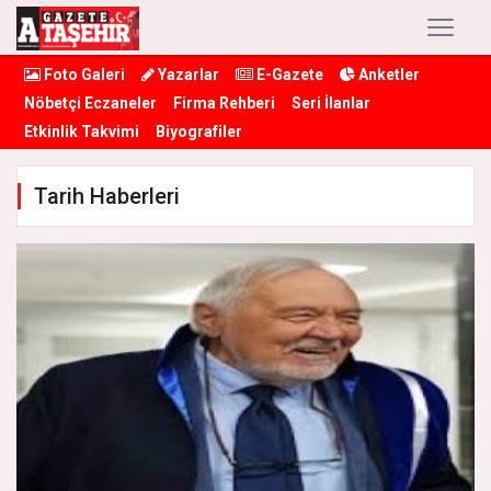
Foto Galeri
Yazarlar
E-Gazete
Anketler
Nöbetçi Eczaneler
Firma Rehberi
Seri İlanlar
Etkinlik Takvimi
Biyografiler
Tarih Haberleri