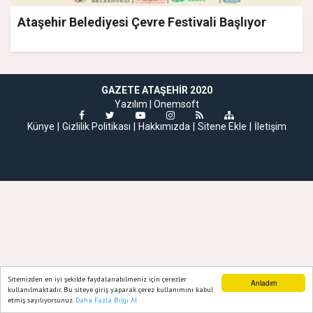
Ataşehir Belediyesi Çevre Festivali Başlıyor
GAZETE ATAŞEHIR 2020
Yazılım |
Onemsoft
Künye
Gizlilik Politikası
Hakkımızda
Sitene Ekle
İletişim
Sitemizden en iyi şekilde faydalanabilmeniz için çerezler
Anladım
kullanılmaktadır. Bu siteye giriş yaparak çerez kullanımını kabul
etmiş sayılıyorsunuz.
Daha Fazla Bilgi Al
Ana Sayfa
Web TV
Foto Galeri
Yazarlar