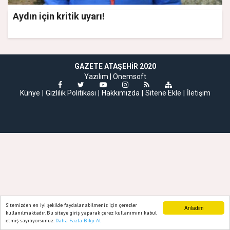
Aydın için kritik uyarı!
GAZETE ATAŞEHIR 2020
Yazılım |
Onemsoft
Künye
Gizlilik Politikası
Hakkımızda
Sitene Ekle
İletişim
Sitemizden en iyi şekilde faydalanabilmeniz için çerezler
Anladım
kullanılmaktadır. Bu siteye giriş yaparak çerez kullanımını kabul
etmiş sayılıyorsunuz.
Daha Fazla Bilgi Al
Ana Sayfa
Web TV
Foto Galeri
Yazarlar