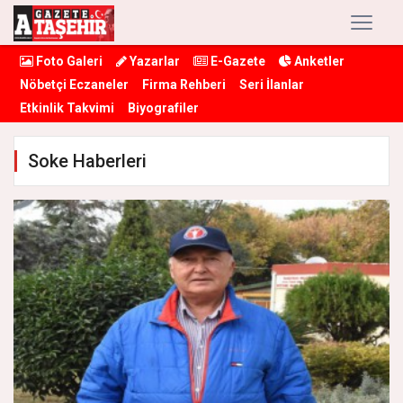
Foto Galeri
Yazarlar
E-Gazete
Anketler
Nöbetçi Eczaneler
Firma Rehberi
Seri İlanlar
Etkinlik Takvimi
Biyografiler
Soke Haberleri